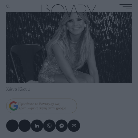
Χάιντι Κλουμ
Πρόσθεσε το
Bovary.gr
ως
προτιμώμενη πηγή στην
google