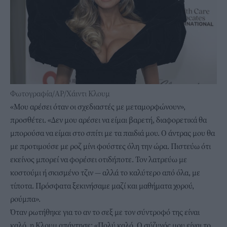
Φωτογραφία/AP/Χάιντι Κλουμ
«Μου αρέσει όταν οι σχεδιαστές με μεταμορφώνουν»,
προσθέτει. «Δεν μου αρέσει να είμαι βαρετή, διαφορετικά θα
μπορούσα να είμαι στο σπίτι με τα παιδιά μου. Ο άντρας μου θα
με προτιμούσε με ροζ μίνι φούστες όλη την ώρα. Πιστεύω ότι
εκείνος μπορεί να φορέσει οτιδήποτε. Τον λατρεύω με
κοστούμι ή σκισμένο τζιν — αλλά το καλύτερο από όλα, με
τίποτα. Πρόσφατα ξεκινήσαμε μαζί και μαθήματα χορού,
ρούμπα».
Όταν ρωτήθηκε για το αν το σεξ με τον σύντροφό της είναι
καλό, η Κλουμ απάντησε: «Πολύ καλό. Ο σύζυγός μου είναι το