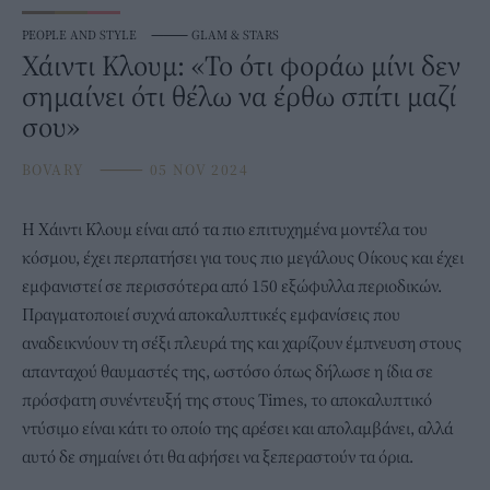
PEOPLE AND STYLE
⸻
GLAM & STARS
Χάιντι Κλουμ: «Το ότι φοράω μίνι δεν
σημαίνει ότι θέλω να έρθω σπίτι μαζί
σου»
BOVARY
⸻
05 NOV 2024
H
Χάιντι Κλουμ
είναι από τα πιο επιτυχημένα μοντέλα του
κόσμου, έχει περπατήσει για τους πιο μεγάλους Οίκους και έχει
εμφανιστεί σε περισσότερα από 150 εξώφυλλα περιοδικών.
Πραγματοποιεί συχνά αποκαλυπτικές εμφανίσεις που
αναδεικνύουν τη σέξι πλευρά της και χαρίζουν έμπνευση στους
απανταχού θαυμαστές της, ωστόσο όπως δήλωσε η ίδια σε
πρόσφατη συνέντευξή της στους Times, το αποκαλυπτικό
ντύσιμο είναι κάτι το οποίο της αρέσει και απολαμβάνει, αλλά
αυτό δε σημαίνει ότι θα αφήσει να ξεπεραστούν τα όρια.