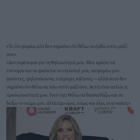
«Το ότι φοράω μίνι δεν σημαίνει ότι θέλω να έρθω σπίτι μαζί
σου»
«Δεν ντρέπομαι για τη θηλυκότητά μου. Μου αρέσει να
ντύνομαι και να φαίνεται το
ντεκολτέ
μου, να φοράω μίνι
φούστες, ψηλοτάκουνα, υπέροχες κάλτσες — αλλά αυτό δεν
σημαίνει ότι θέλω να πάω σπίτι μαζί σου. Αυτή είναι απλώς η
προσωπικότητά μου. Γιατί όχι; Θέλω να διασκεδάζω και να
δείξω το σώμα μου, αλλά έχω όρια, όπως και όλες οι γυναίκες».