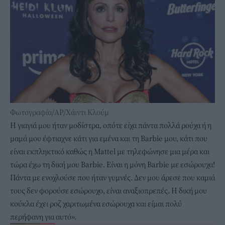
Φωτογραφία/AP/Χάιντι Κλούμ
Η γιαγιά μου ήταν μοδίστρα, οπότε είχα πάντα πολλά ρούχα ή η
μαμά μου έφτιαχνε κάτι για εμένα και τη Barbie μου, κάτι που
είναι εκπληκτικό καθώς η Mattel με τηλεφώνησε μια μέρα και
τώρα έχω τη δική μου Barbie. Είναι η μόνη Barbie με εσώρουχα!
Πάντα με ενοχλούσε που ήταν γυμνές. Δεν μου άρεσε που καμιά
τους δεν φορούσε εσώρουχο, είναι αναξιοπρεπές. Η δική μου
κούκλα έχει ροζ χαριτωμένα εσώρουχα και είμαι πολύ
περήφανη για αυτό».