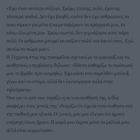
«Έχω έναν νεότερο σύζυγο. Τρέχω, επίσης, πολύ, έχοντας
τέσσερα παιδιά. Δεν έχω βοηθό, οπότε δεν έχω ανθρώπους να
πακετάρουν για μένα ή να μεταφέρουν τα πράγματά μου, τα
κάνω όλα μόνη μου. Τρώω σωστά, δεν γυμνάζομαι ποτέ πάρα
πολύ. Οι άνθρωποι μπορεί να πιέζουν πολύ τον εαυτό τους. Εγώ
ακούω το σώμα μου».
Η 51χρονη σταρ της πασαρέλας σχετικά με τo μακιγιάζ και τις
αισθητικές επεμβάσεις δήλωσε: «Πάντα καθαρίζω το πρόσωπό
μου το βράδυ πριν κοιμηθώ. Έχω κάνει στο παρελθόν μπότοξ
γύρω από το στόμα, αλλά δεν λειτούργησε καλά στην
τηλεόραση».
Όσο για το από που πηγάζει η αυτοποποίθησή της, η ίδια
αναφέρει τους γονείς της. «Νομίζω ότι έχω αυτοπεποίθηση από
την παιδική μου ηλικία. Οι γονείς μου μου έλεγαν ότι ήμουν
υπέροχη όπως ήμουν. Η μαμά μου έκρινε μόνο τα μαλλιά μου,
αλλά είναι κομμώτρια».