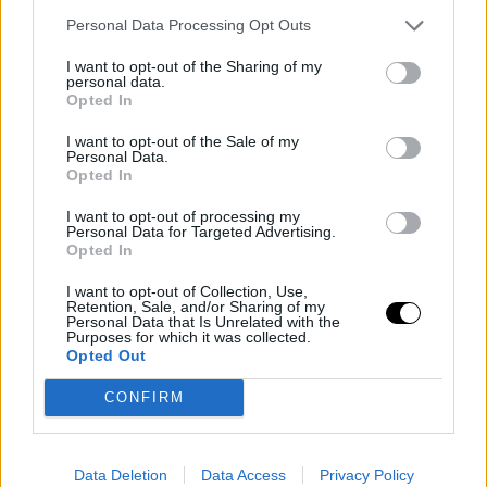
Personal Data Processing Opt Outs
I want to opt-out of the Sharing of my
personal data.
Opted In
I want to opt-out of the Sale of my
Personal Data.
Opted In
«Ήμουν πάντα χαλαρή με το σώμα μου. Στη Γερμανία το να
κάνεις ηλιοθεραπεία γυμνός δεν είναι πρόβλημα, ο καθένας
I want to opt-out of processing my
Personal Data for Targeted Advertising.
κοιτάζει τη δουλειά του. Δεν μπορείς να το κάνεις αυτό στην
Opted In
Αμερική. Παλιά πήγαινα με τους γονείς μου για κάμπινγκ στην
I want to opt-out of Collection, Use,
πρώην Γιουγκοσλαβία ή την Ιταλία κάναμε γυμνοί μπάνιο στις
Retention, Sale, and/or Sharing of my
Personal Data that Is Unrelated with the
παραλίες. Οι γονείς μου και οι θείοι μου ξάπλωναν γυμνοί,
Purposes for which it was collected.
φτιάχναμε κολιέ με κοχύλια στην παραλία», δήλωσε το
Opted Out
μοντέλο.
CONFIRM
«Έχω έναν αδελφό που είναι δέκα χρόνια μεγαλύτερος από
εμένα. Είναι ακόμα οδηγός λεωφορείου στην πόλη μου, στη
Γερμανία. Έχει έρθει μια φορά να με επισκεφτεί στην Αμερική.
Data Deletion
Data Access
Privacy Policy