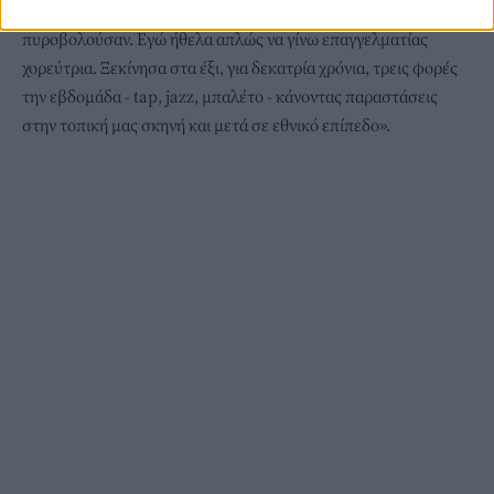
Ήταν το ταξίδι της ζωής του, αλλά ανησυχούσε ότι θα τον
πυροβολούσαν. Εγώ ήθελα απλώς να γίνω επαγγελματίας
χορεύτρια. Ξεκίνησα στα έξι, για δεκατρία χρόνια, τρεις φορές
την εβδομάδα - tap, jazz, μπαλέτο - κάνοντας παραστάσεις
στην τοπική μας σκηνή και μετά σε εθνικό επίπεδο».