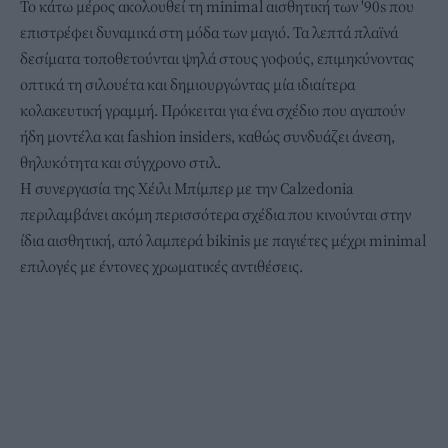
Το κάτω μέρος ακολουθεί τη minimal αισθητική των '90s που
επιστρέφει δυναμικά στη μόδα των μαγιό. Τα λεπτά πλαϊνά
δεσίματα τοποθετούνται ψηλά στους γοφούς, επιμηκύνοντας
οπτικά τη σιλουέτα και δημιουργώντας μία ιδιαίτερα
κολακευτική γραμμή. Πρόκειται για ένα σχέδιο που αγαπούν
ήδη μοντέλα και fashion insiders, καθώς συνδυάζει άνεση,
θηλυκότητα και σύγχρονο στιλ.
Η συνεργασία της Χέιλι Μπίμπερ με την Calzedonia
περιλαμβάνει ακόμη περισσότερα σχέδια που κινούνται στην
ίδια αισθητική, από λαμπερά bikinis με παγιέτες μέχρι minimal
επιλογές με έντονες χρωματικές αντιθέσεις.