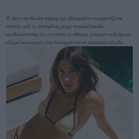
Η τάση του bicolor piping έχει ήδη αρχίσει να εμφανίζεται
παντού, από τις πασαρέλες μέχρι τα social media,
αποδεικνύοντας ότι οι έντονες αντιθέσεις μπορούν να δείχνουν
εξαιρετικά κομψές όταν διατηρούνται σε minimal επίπεδο.