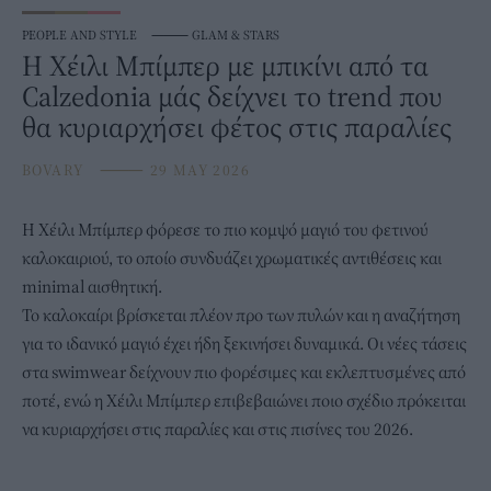
PEOPLE AND STYLE
⸻
GLAM & STARS
Η Χέιλι Μπίμπερ με μπικίνι από τα
Calzedonia μάς δείχνει το trend που
θα κυριαρχήσει φέτος στις παραλίες
BOVARY
⸻
29 MAY 2026
Η
Χέιλι Μπίμπερ
φόρεσε το πιο κομψό μαγιό του φετινού
καλοκαιριού, το οποίο συνδυάζει χρωματικές αντιθέσεις και
minimal αισθητική.
Το καλοκαίρι βρίσκεται πλέον προ των πυλών και η αναζήτηση
για το ιδανικό μαγιό
έχει ήδη ξεκινήσει δυναμικά. Οι νέες τάσεις
στα swimwear δείχνουν πιο φορέσιμες και εκλεπτυσμένες από
ποτέ, ενώ η Χέιλι Μπίμπερ επιβεβαιώνει ποιο σχέδιο πρόκειται
να κυριαρχήσει στις παραλίες και στις πισίνες του 2026.