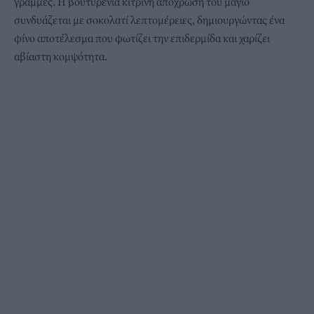
γραμμές. Η βουτυρένια κίτρινη απόχρωση του μαγιό
συνδυάζεται με σοκολατί λεπτομέρειες, δημιουργώντας ένα
φίνο αποτέλεσμα που φωτίζει την επιδερμίδα και χαρίζει
αβίαστη κομψότητα.