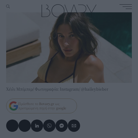
Χέιλι Μπίμπερ/ Φωτογραφία: Instagram/ @haileybieber
Πρόσθεσε το
Bovary.gr
ως
προτιμώμενη πηγή στην
google