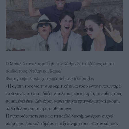
Ο Μάικλ Ντάγκλας μαζί με την Κάθριν Ζέτα Τζόουνς και τα
παιδιά τους, Ντίλαν και Κάρις/
Φωτογραφία/Instagram:@michaelkirkdouglas
«Η αγάπη τους για την υποκριτική είναι τόσο έντονη που, παρά
το γεγονός ότι σπουδάζουν πολιτική και ιστορία, το πάθος τους
παραμένει εκεί. Δεν έχουν κάνει τίποτα επαγγελματικά ακόμη,
αλλά θέλουν να το προσπαθήσουν».
Η ηθοποιός πιστεύει πως τα παιδιά διασήμων έχουν συχνά
ακόμη πιο δύσκολο δρόμο στο ξεκίνημά τους. «Όταν κάποιος