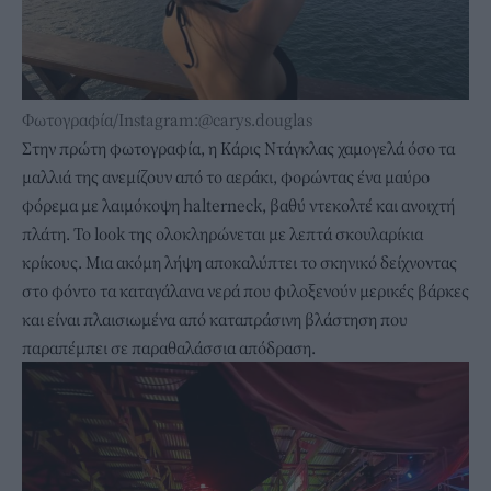
Φωτογραφία/Instagram:@carys.douglas
Στην πρώτη φωτογραφία, η Κάρις Ντάγκλας χαμογελά όσο τα
μαλλιά της ανεμίζουν από το αεράκι, φορώντας ένα μαύρο
φόρεμα με λαιμόκοψη halterneck, βαθύ ντεκολτέ και ανοιχτή
πλάτη. Το look της ολοκληρώνεται με λεπτά σκουλαρίκια
κρίκους. Μια ακόμη λήψη αποκαλύπτει το σκηνικό δείχνοντας
στο φόντο τα καταγάλανα νερά που φιλοξενούν μερικές βάρκες
και είναι πλαισιωμένα από καταπράσινη βλάστηση που
παραπέμπει σε παραθαλάσσια απόδραση.