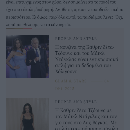
είναι επιτυχημένος στον χώρο, δεν σημαίνει ότι το παιδί του
έχει πιο εύκολη διαδρομή. Αντίθετα, πρέπει να αποδείξει ακόμα
περισσότερα. Κι όμως, παρ’ όλα αυτά, τα παιδιά μου λένε: “Όχι,
λυπάμαι, θέλουμε να το κάνουμε”».
PEOPLE AND STYLE
Η κουζίνα της Κάθριν Ζέτα-
Τζόουνς και του Μάικλ
Ντάγκλας είναι εντυπωσιακά
απλή για τα δεδομένα του
Χόλιγουντ
GLAM & STARS
⸻
04
DEC 2025
PEOPLE AND STYLE
Η Κάθριν Ζέτα Τζόουνς με
τον Μάικλ Ντάγκλας και τον
γιο τους στο Λας Βέγκας -Με
στιλάτο ασπρόμαυρο σύνολο