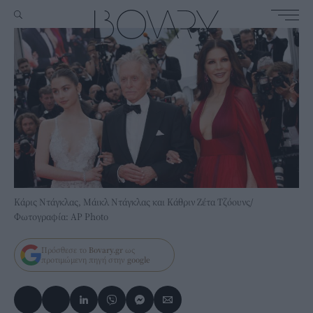
Κάρις Ντάγκλας, Μάικλ Ντάγκλας και Κάθριν Ζέτα Τζόουνς/
Φωτογραφία: AP Photo
Πρόσθεσε το
Bovary.gr
ως
προτιμώμενη πηγή στην
google