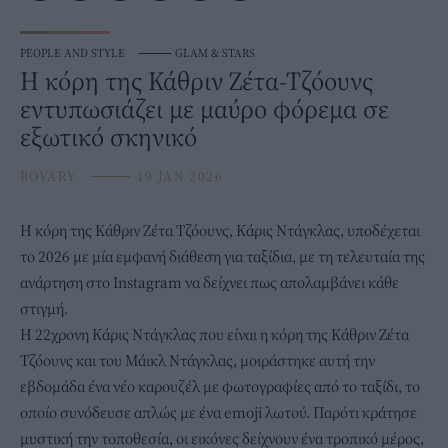
PEOPLE AND STYLE
⸻
GLAM & STARS
Η κόρη της Κάθριν Ζέτα-Τζόουνς
εντυπωσιάζει με μαύρο φόρεμα σε
εξωτικό σκηνικό
BOVARY
⸻
19 JAN 2026
Η κόρη της
Κάθριν Ζέτα Τζόουνς
, Κάρις Ντάγκλας, υποδέχεται
το 2026 με μία εμφανή διάθεση για ταξίδια, με τη τελευταία της
ανάρτηση στο Instagram να δείχνει πως απολαμβάνει κάθε
στιγμή.
Η 22χρονη Κάρις Ντάγκλας που είναι η κόρη της Κάθριν Ζέτα
Τζόουνς και του Μάικλ Ντάγκλας, μοιράστηκε αυτή την
εβδομάδα ένα νέο καρουζέλ με φωτογραφίες από το ταξίδι, το
οποίο συνόδευσε απλώς με ένα emoji λωτού. Παρότι κράτησε
μυστική την τοποθεσία, οι εικόνες δείχνουν ένα τροπικό μέρος,