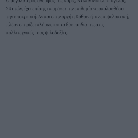
Ο μεγαλύτερος αδερφός της Κάρις, Ντίλαν Μάικλ Ντάγκλας,
24 ετών, έχει επίσης εκφράσει την επιθυμία να ακολουθήσει
την υποκριτική. Αν και στην αρχή η Κάθριν ήταν επιφυλακτική,
πλέον στηρίζει πλήρως και τα δύο παιδιά της στις
καλλιτεχνικές τους φιλοδοξίες.