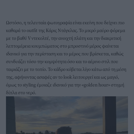
Ωστόσο, η τελευταία φωτογραφία είναι εκείνη που δείχνει πιο
καθαρά το outfit της Κάρις Ντάγκλας. Το μικρό μαύρο φόρεμα
με το βαθύ V ντεκολτέ, την ανοιχτή πλάτη και την διακριτική
λεπτομέρεια κουμπώματος στο μπροστινό μέρος φαίνεται
ιδανικό για την περίσταση και το μέρος που βρίσκεται, καθώς
συνδυάζει τόσο την κομψότητα όσο και το αέρινο στιλ που
ταιριάζει με το τοπίο. Το κάδρο κόβεται λίγο κάτω από τη μέση
της, αφήνοντας ασαφές αν το look λειτουργεί και ως μαγιό,
όμως το styling έμοιαζε ιδανικό για την «golden hour» στιγμή
δίπλα στο νερό.