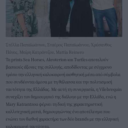
Στέλλα Παπαϊωάννου, Σταύρος Παπαϊωάννου, Χρύσανθος
Πάνας, Μαίρη Κατράντζου, Mattia Reinero
Τα prints Sea Horses, Akroterion και Turtles αποτελούν
βασικούς άξονες της συλλογής, αποδίδοντας με σύγχρονο
τρόπο την ελληνική καλοκαιρινή αισθητική μέσα από σύμβολα
που συνδέονται άμεσα με τη θάλασσα και την πολιτισμική
ταυτότητα της Ελλάδας. Με αυτή τη συνεργασία, η Vilebrequin
συνεχίζει τον δημιουργικό της διάλογο με την Ελλάδα, ενώ η
Mary Katrantzou φέρνει τη δική της χαρακτηριστική
καλλιτεχνική ματιά, δημιουργώντας ένα αποτέλεσμα που
ενώνει τον διεθνή χαρακτήρα των δύο brands με την ελληνική
καλοκαιρινή ταυτότητα.