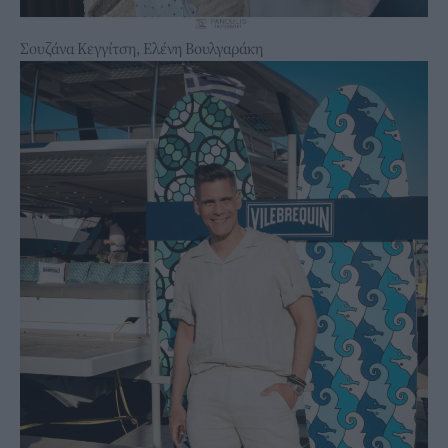
Σουζάνα Κεγγίτση, Ελένη Βουλγαράκη