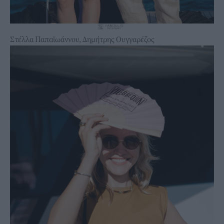
Στέλλα Παπαϊωάννου, Δημήτρης Ουγγαρέζος