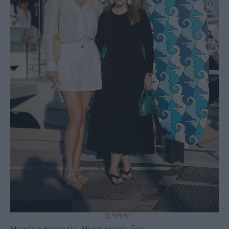
Μαριέττα Χρουσαλά, Μαίρη Κατράντζου