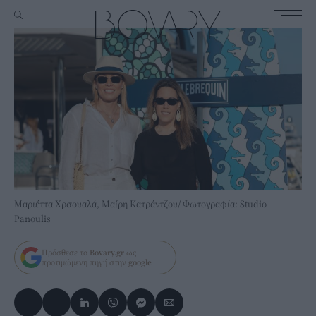
Μαριέττα Χρσουαλά, Μαίρη Κατράντζου/ Φωτογραφία: Studio
Panoulis
Πρόσθεσε το
Bovary.gr
ως
προτιμώμενη πηγή στην
google