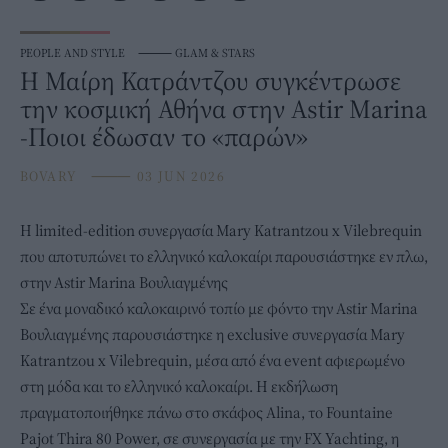
PEOPLE AND STYLE
⸻
GLAM & STARS
Η Μαίρη Κατράντζου συγκέντρωσε
την κοσμική Αθήνα στην Astir Marina
-Ποιοι έδωσαν το «παρών»
BOVARY
⸻
03 JUN 2026
Η limited-edition συνεργασία
Mary Katrantzou
x Vilebrequin
που αποτυπώνει το ελληνικό καλοκαίρι παρουσιάστηκε εν πλω,
στην Astir Marina Βουλιαγμένης
Σε ένα μοναδικό καλοκαιρινό τοπίο με φόντο την Astir Marina
Βουλιαγμένης παρουσιάστηκε η exclusive συνεργασία Mary
Katrantzou x Vilebrequin, μέσα από ένα event αφιερωμένο
στη μόδα και το ελληνικό καλοκαίρι. Η εκδήλωση
πραγματοποιήθηκε πάνω στο σκάφος Alina, το Fountaine
Pajot Thira 80 Power, σε συνεργασία με την FX Yachting, η