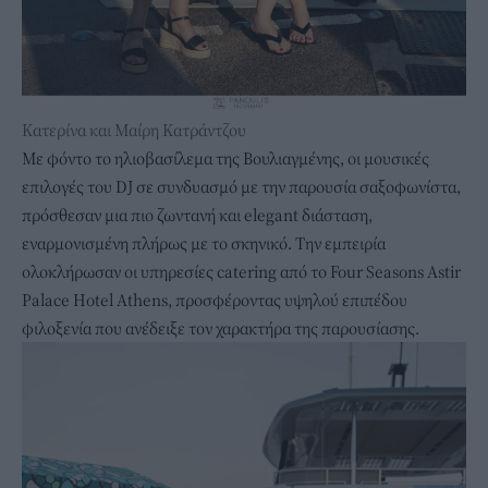
Κατερίνα και Μαίρη Κατράντζου
Με φόντο το ηλιοβασίλεμα της Βουλιαγμένης, οι μουσικές
επιλογές του DJ σε συνδυασμό με την παρουσία σαξοφωνίστα,
πρόσθεσαν μια πιο ζωντανή και elegant διάσταση,
εναρμονισμένη πλήρως με το σκηνικό. Την εμπειρία
ολοκλήρωσαν οι υπηρεσίες catering από το Four Seasons Astir
Palace Hotel Athens, προσφέροντας υψηλού επιπέδου
φιλοξενία που ανέδειξε τον χαρακτήρα της παρουσίασης.