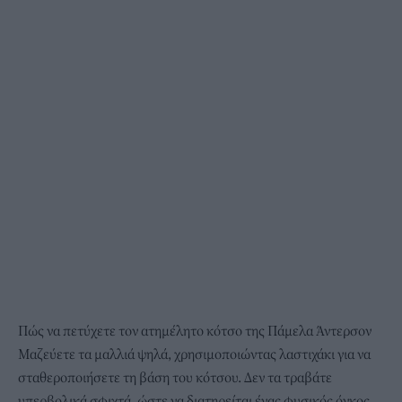
Πώς να πετύχετε τον ατημέλητο κότσο της Πάμελα Άντερσον
Μαζεύετε τα μαλλιά ψηλά, χρησιμοποιώντας λαστιχάκι για να
σταθεροποιήσετε τη βάση του κότσου. Δεν τα τραβάτε
υπερβολικά σφιχτά, ώστε να διατηρείται ένας φυσικός όγκος