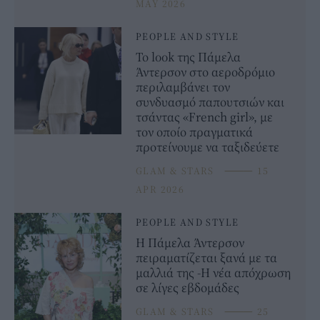
MAY 2026
PEOPLE AND STYLE
Το look της Πάμελα
Άντερσον στο αεροδρόμιο
περιλαμβάνει τον
συνδυασμό παπουτσιών και
τσάντας «French girl», με
τον οποίο πραγματικά
προτείνουμε να ταξιδεύετε
GLAM & STARS
⸻
15
APR 2026
PEOPLE AND STYLE
Η Πάμελα Άντερσον
πειραματίζεται ξανά με τα
μαλλιά της -Η νέα απόχρωση
σε λίγες εβδομάδες
GLAM & STARS
⸻
25