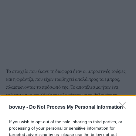
Το στοιχείο που έκανε τη διαφορά ήταν οι μπροστινές τούφες
και η φράντζα, που είχαν τραβηχτεί απαλά προς τα εμπρός,
πλαισιώνοντας το πρόσωπό της. Το αποτέλεσμα ήταν ένα
χτένισμα που συνδύαζε τη χαλαρότητα με τη θηλυκότητα,
αποπνέοντας φρεσκάδα και διαχρονική κομψότητα.
bovary -
Do Not Process My Personal Information
If you wish to opt-out of the sale, sharing to third parties, or
processing of your personal or sensitive information for
targeted advertising by us, please use the below opt-out