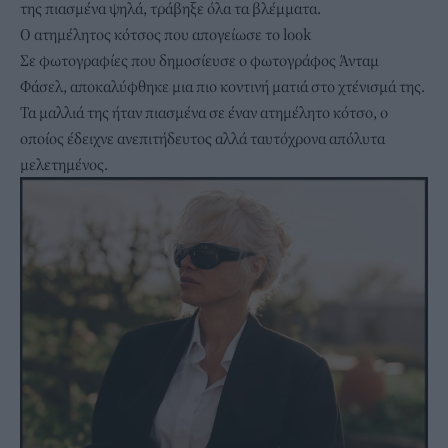
της πιασμένα ψηλά, τράβηξε όλα τα βλέμματα.
Ο ατημέλητος κότσος που απογείωσε το look
Σε φωτογραφίες που δημοσίευσε ο φωτογράφος Άνταμ
Φάσελ, αποκαλύφθηκε μια πιο κοντινή ματιά στο χτένισμά της.
Τα μαλλιά της ήταν πιασμένα σε έναν ατημέλητο κότσο, ο
οποίος έδειχνε ανεπιτήδευτος αλλά ταυτόχρονα απόλυτα
μελετημένος.