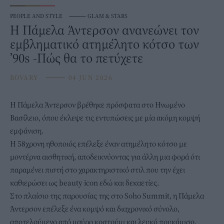
PEOPLE AND STYLE
⸻
GLAM & STARS
Η Πάμελα Άντερσον ανανεώνει τον
εμβληματικό ατημέλητο κότσο των
’90s -Πώς θα το πετύχετε
BOVARY
⸻
04 JUN 2026
Η
Πάμελα Άντερσον
βρέθηκε πρόσφατα στο Ηνωμένο
Βασίλειο, όπου έκλεψε τις εντυπώσεις με μία ακόμη κομψή
εμφάνιση.
Η 58χρονη ηθοποιός επέλεξε έναν ατημέλητο κότσο με
μοντέρνα αισθητική, αποδεικνύοντας για άλλη μια φορά ότι
παραμένει πιστή στο χαρακτηριστικό στιλ που την έχει
καθιερώσει ως beauty icon εδώ και δεκαετίες.
Στο πλαίσιο της παρουσίας της στο Soho Summit, η Πάμελα
Άντερσον επέλεξε ένα κομψό και διαχρονικό σύνολο,
αποτελούμενο από μαύρο κοστούμι και λευκό πουκάμισο.