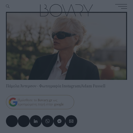
Πάμελα Άντερσον - Φωτογραφία Instagram/Adam Fussell
Πρόσθεσε το
Bovary.gr
ως
προτιμώμενη πηγή στην
google