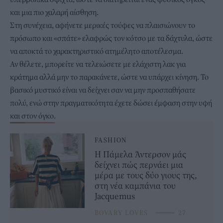
και μια πιο χαλαρή αίσθηση.
Στη συνέχεια, αφήνετε μερικές τούφες να πλαισιώνουν το
πρόσωπο και «σπάτε» ελαφρώς τον κότσο με τα δάχτυλα, ώστε
να αποκτά το χαρακτηριστικό ατημέλητο αποτέλεσμα.
Αν θέλετε, μπορείτε να τελειώσετε με ελάχιστη λακ για
κράτημα αλλά μην το παρακάνετε, ώστε να υπάρχει κίνηση. Το
βασικό μυστικό είναι να δείχνει σαν να μην προσπαθήσατε
πολύ, ενώ στην πραγματικότητα έχετε δώσει έμφαση στην υφή
και στον όγκο.
FASHION
Η Πάμελα Άντερσον μάς
δείχνει πώς περνάει μια
μέρα με τους δύο γιους της,
στη νέα καμπάνια του
Jacquemus
BOVARY LOVES
⸻
27