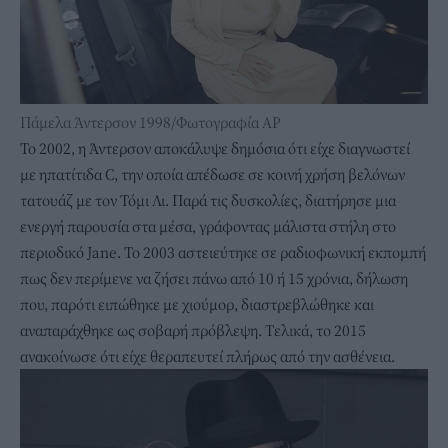
Πάμελα Άντερσον 1998/Φωτογραφία AP
Το 2002, η Άντερσον αποκάλυψε δημόσια ότι είχε διαγνωστεί
με ηπατίτιδα C, την οποία απέδωσε σε κοινή χρήση βελόνων
τατουάζ με τον Τόμι Λι. Παρά τις δυσκολίες, διατήρησε μια
ενεργή παρουσία στα μέσα, γράφοντας μάλιστα στήλη στο
περιοδικό Jane. Το 2003 αστειεύτηκε σε ραδιοφωνική εκπομπή
πως δεν περίμενε να ζήσει πάνω από 10 ή 15 χρόνια, δήλωση
που, παρότι ειπώθηκε με χιούμορ, διαστρεβλώθηκε και
αναπαράχθηκε ως σοβαρή πρόβλεψη. Τελικά, το 2015
ανακοίνωσε ότι είχε θεραπευτεί πλήρως από την ασθένεια.