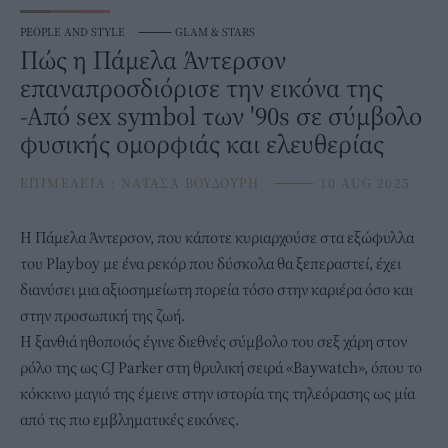
PEOPLE AND STYLE
⸻
GLAM & STARS
Πώς η Πάμελα Άντερσον
επαναπροσδιόρισε την εικόνα της
-Από sex symbol των '90s σε σύμβολο
φυσικής ομορφιάς και ελευθερίας
ΕΠΙΜΕΛΕΙΑ :
ΝΑΤΑΣΑ ΒΟΥΔΟΥΡΗ
⸻
10 AUG 2025
Η
Πάμελα Άντερσον
, που κάποτε κυριαρχούσε στα εξώφυλλα
του Playboy με ένα ρεκόρ που δύσκολα θα ξεπεραστεί, έχει
διανύσει μια αξιοσημείωτη πορεία τόσο στην καριέρα όσο και
στην προσωπική της ζωή.
Η ξανθιά ηθοποιός έγινε διεθνές σύμβολο του σεξ χάρη στον
ρόλο της ως CJ Parker στη θρυλική σειρά «Baywatch», όπου το
κόκκινο μαγιό της έμεινε στην ιστορία της τηλεόρασης ως μία
από τις πιο εμβληματικές εικόνες.