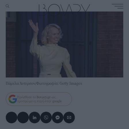
Πάμελα Άντερσον/Φωτογραφία: Getty Images
Πρόσθεσε το
Bovary.gr
ως
προτιμώμενη πηγή στην
google