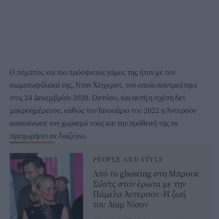
Ο πέμπτος και πιο πρόσφατος γάμος της ήταν με τον
σωματοφύλακά της, Νταν Χέιχερστ, τον οποίο παντρεύτηκε
στις 24 Δεκεμβρίου 2020. Ωστόσο, και αυτή η σχέση δεν
μακροημέρευσε, καθώς τον Ιανουάριο του 2022 η Άντερσον
ανακοίνωσε τον χωρισμό τους και την πρόθεσή της να
προχωρήσει σε διαζύγιο.
PEOPLE AND STYLE
Από το ghosting στη Μπρουκ
Σιλντς στον έρωτα με την
Πάμελα Άντερσον -Η ζωή
του Λίαμ Νίσον