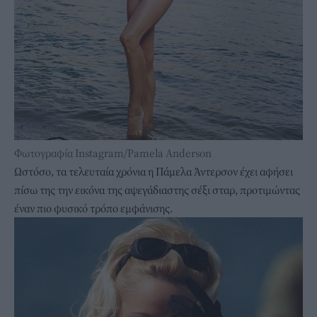
Φωτογραφία Instagram/Pamela Anderson
Ωστόσο, τα τελευταία χρόνια η Πάμελα Άντερσον έχει αφήσει
πίσω της την εικόνα της αψεγάδιαστης σέξι σταρ, προτιμώντας
έναν πιο φυσικό τρόπο εμφάνισης.