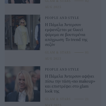
GLAM & STARS
⸻
02
AUG 2025
PEOPLE AND STYLE
Η Πάμελα Άντερσον
εμφανίζεται με Gucci
φόρεμα σε βουτυρένια
απόχρωση -Το trend της
σεζόν
GLAM & STARS
⸻
01
AUG 2025
PEOPLE AND STYLE
Η Πάμελα Άντερσον αφήνει
πίσω την τάση «no makeup»
και επιστρέφει στο glam
look της
GLAM & STARS
⸻
21
MAY 2025