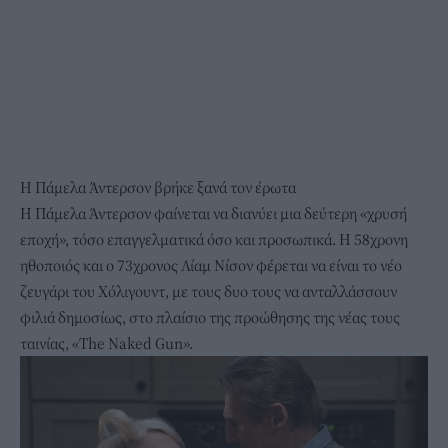
Η Πάμελα Άντερσον βρήκε ξανά τον έρωτα
Η Πάμελα Άντερσον φαίνεται να διανύει μια δεύτερη «χρυσή
εποχή», τόσο επαγγελματικά όσο και προσωπικά. Η 58χρονη
ηθοποιός και ο 73χρονος
Λίαμ Νίσον
φέρεται να είναι το νέο
ζευγάρι του Χόλιγουντ, με τους δυο τους να ανταλλάσσουν
φιλιά δημοσίως, στο πλαίσιο της προώθησης της νέας τους
ταινίας, «Τhe Naked Gun».