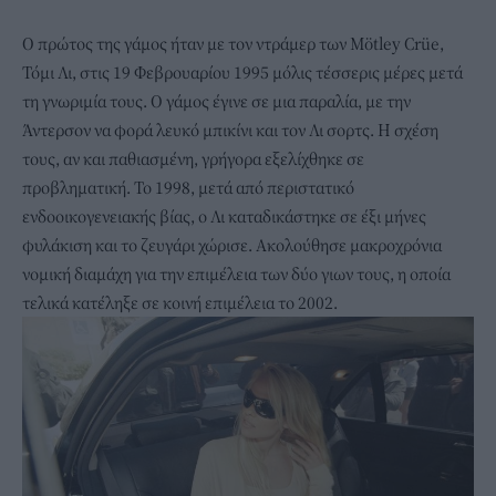
Ο πρώτος της γάμος ήταν με τον ντράμερ των Mötley Crüe,
Τόμι Λι, στις 19 Φεβρουαρίου 1995 μόλις τέσσερις μέρες μετά
τη γνωριμία τους. Ο γάμος έγινε σε μια παραλία, με την
Άντερσον να φορά λευκό μπικίνι και τον Λι σορτς. Η σχέση
τους, αν και παθιασμένη, γρήγορα εξελίχθηκε σε
προβληματική. Το 1998, μετά από περιστατικό
ενδοοικογενειακής βίας, ο Λι καταδικάστηκε σε έξι μήνες
φυλάκιση και το ζευγάρι χώρισε. Ακολούθησε μακροχρόνια
νομική διαμάχη για την επιμέλεια των δύο γιων τους, η οποία
τελικά κατέληξε σε κοινή επιμέλεια το 2002.