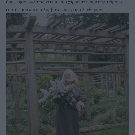
όσα έζησα, αλλά τώρα είμαι πιο χαρούμενη που απλά είμαι ο
εαυτός μου και απολαμβάνω αυτή την ελευθερία».