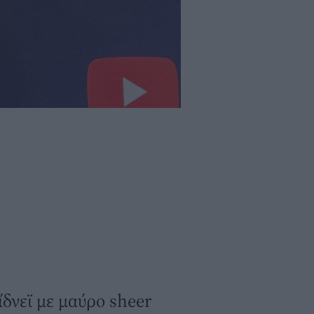
δνεϊ με μαύρο sheer