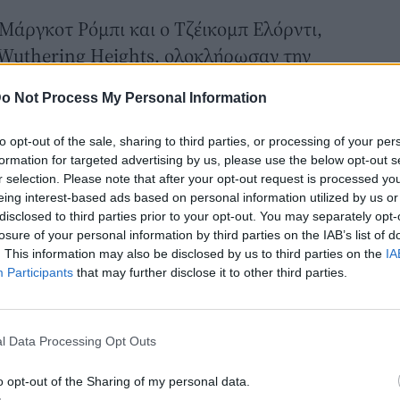
 Μάργκοτ Ρόμπι και ο Τζέικομπ Ελόρντι,
 Wuthering Heights, ολοκλήρωσαν τ
ην
ών τους. Το δραματικό έπος, που
o Not Process My Personal Information
τάσεις της Υόρκης, αφηγείται τον έντονο
 Κάθριν και του Χίθκλιφ, κερδίζοντας ήδη
to opt-out of the sale, sharing to third parties, or processing of your per
στα social media.
formation for targeted advertising by us, please use the below opt-out s
r selection. Please note that after your opt-out request is processed y
γκοτ Ρόμπι με μαύρο sheer dress:
eing interest-based ads based on personal information utilized by us or
άργκοτ Ρόμπι είχε μια μικρή, λαμπερή
disclosed to third parties prior to your opt-out. You may separately opt-
losure of your personal information by third parties on the IAB’s list of
που πρόσθεσε έναν παιχνιδιάρικο τόνο
. This information may also be disclosed by us to third parties on the
IA
πλήρωσε το look με κρεμ τσάντα από
Participants
that may further disclose it to other third parties.
ι μαύρες γόβες.
l Data Processing Opt Outs
o opt-out of the Sharing of my personal data.