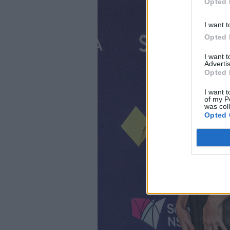
Opted 
I want t
Opted 
I want 
Advertis
Opted 
I want t
of my P
was col
Opted 