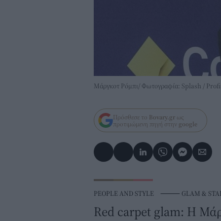
Μάργκοτ Ρόμπι/ Φωτογραφία: Splash / Prof
Πρόσθεσε το
Bovary.gr
ως
προτιμώμενη πηγή στην
google
PEOPLE AND STYLE
⸻
GLAM & STA
Red carpet glam: Η Μάρ