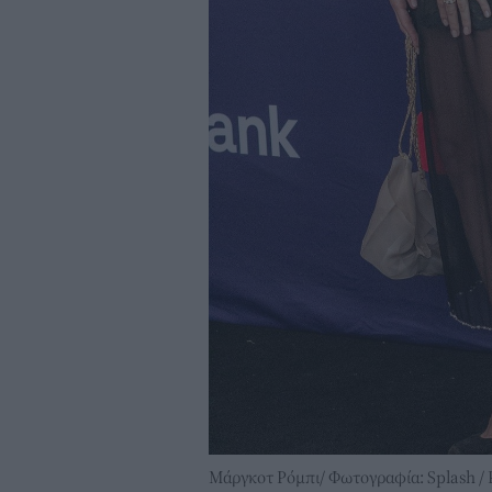
Μάργκοτ Ρόμπι/ Φωτογραφία: Splash / 