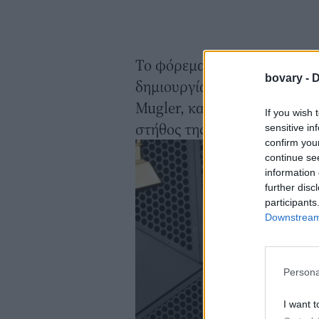
Το φόρεμα ήταν ένα διάφανο
bovary -
D
δημιουργία του Miguel Castro
Mugler, και έμοιαζε να συγκ
If you wish 
στήθος της.
sensitive in
confirm you
continue se
information 
further disc
participants
Downstream 
Persona
I want t