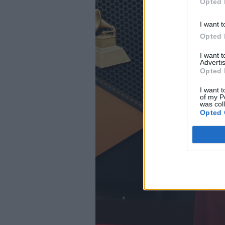
Opted 
I want t
Opted 
I want 
Advertis
Opted 
I want t
of my P
was col
Opted 