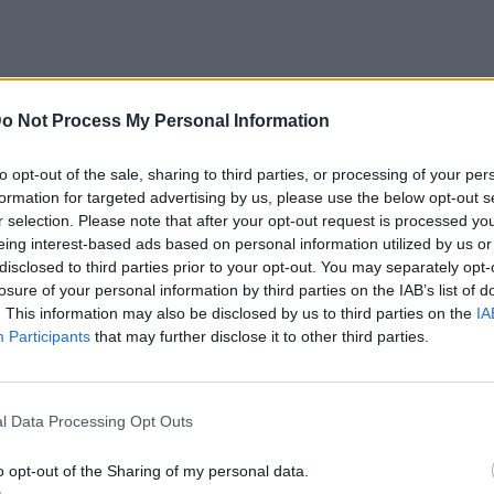
 μπορντό ζορζέτα σχέδιο χωρίς πλάτη,
o Not Process My Personal Information
 Freitas, creative director του οίκου
ρατείται από λεπτούς χρυσούς κρίκους στο
to opt-out of the sale, sharing to third parties, or processing of your per
formation for targeted advertising by us, please use the below opt-out s
r selection. Please note that after your opt-out request is processed y
eing interest-based ads based on personal information utilized by us or
disclosed to third parties prior to your opt-out. You may separately opt-
losure of your personal information by third parties on the IAB’s list of
. This information may also be disclosed by us to third parties on the
IA
Participants
that may further disclose it to other third parties.
l Data Processing Opt Outs
o opt-out of the Sharing of my personal data.