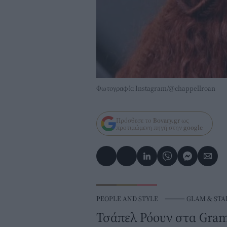
Φωτογραφία Instagram/@chappellroan
Πρόσθεσε το
Bovary.gr
ως
προτιμώμενη πηγή στην
google
PEOPLE AND STYLE
⸻
GLAM & STA
Τσάπελ Ρόουν στα Gram