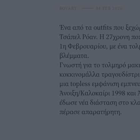
BOVARY
⸻
04 FEB 2026
Ένα από τα outfits που ξεχ
Τσάπελ Ρόαν. Η 27χρονη ποπ
1η Φεβρουαρίου, με ένα το
βλέμματα.
Γνωστή για το τολμηρό μακιγ
κοκκινομάλλα τραγουδίστρι
μια topless εμφάνιση εμπνε
Άνοιξη/Καλοκαίρι 1998 και 
έδωσε νέα διάσταση στο κλα
πέρασε απαρατήρητη.