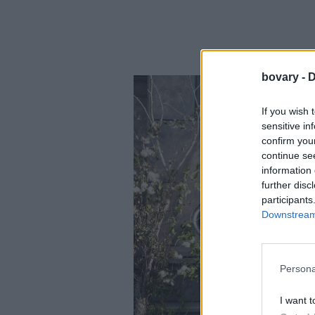
bovary -
D
If you wish 
sensitive in
confirm you
continue se
information 
further disc
participants
Downstream 
Persona
I want t