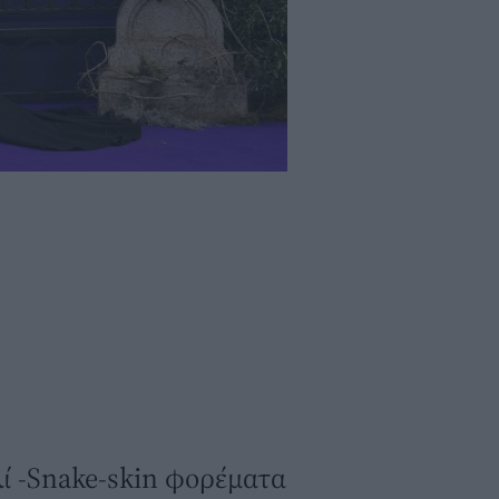
λί -Snake-skin φορέματα