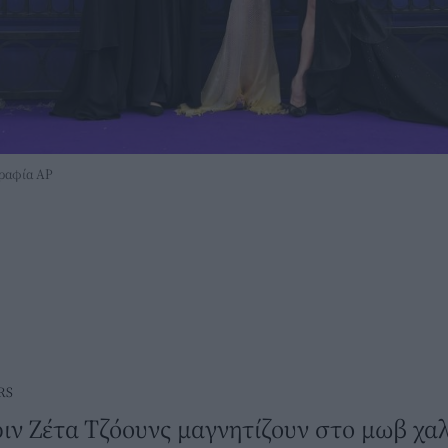
γραφία AP
RS
ιν Ζέτα Τζόουνς μαγνητίζουν στο μωβ χα