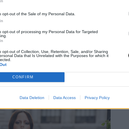
In
o opt-out of the Sale of my Personal Data.
In
to opt-out of processing my Personal Data for Targeted
ing.
 έκλεψαν τις εντυπώσεις με εμφανίσεις
In
σκοτεινή γοητεία και δημιουργική
o opt-out of Collection, Use, Retention, Sale, and/or Sharing
ersonal Data that Is Unrelated with the Purposes for which it
lected.
 από δέρμα φιδιού
Out
της σειράς εντυπωσίασε με ένα
CONFIRM
μα φιδιού. Η φούστα είχε
σχεδιασμό σε
 άκρες, δίνοντας στο look μια αίσθηση
Data Deletion
Data Access
Privacy Policy