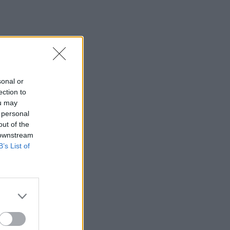
sonal or
ection to
ou may
 personal
out of the
 downstream
B’s List of