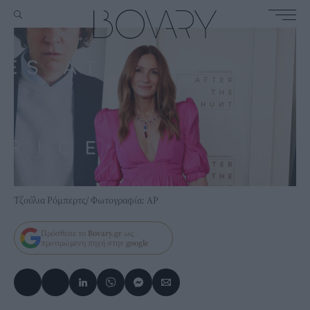
Τζούλια Ρόμπερτς/ Φωτογραφία: AP
Πρόσθεσε το
Bovary.gr
ως
προτιμώμενη πηγή στην
google