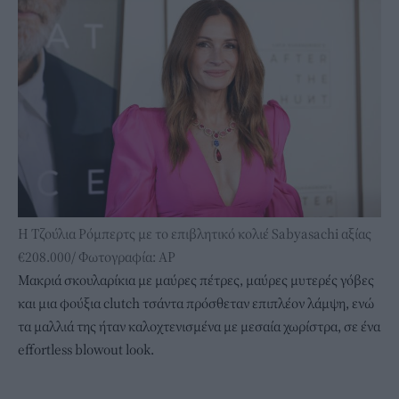
Η Τζούλια Ρόμπερτς με το επιβλητικό κολιέ Sabyasachi αξίας
€208.000/ Φωτογραφία: AP
Μακριά σκουλαρίκια με μαύρες πέτρες, μαύρες μυτερές γόβες
και μια φούξια clutch τσάντα πρόσθεταν επιπλέον λάμψη, ενώ
τα μαλλιά της ήταν καλοχτενισμένα με μεσαία χωρίστρα, σε ένα
effortless blowout look.