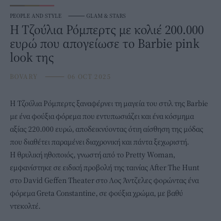
PEOPLE AND STYLE
⸻
GLAM & STARS
Η Τζούλια Ρόμπερτς με κολιέ 200.000
ευρώ που απογείωσε το Barbie pink
look της
BOVARY
⸻
06 OCT 2025
Η
Τζούλια Ρόμπερτς
ξαναφέρνει τη μαγεία του στιλ της Barbie
με ένα φούξια φόρεμα που εντυπωσιάζει και ένα κόσμημα
αξίας 220.000 ευρώ, αποδεικνύοντας ότιη αίσθηση της μόδας
που διαθέτει παραμένει διαχρονική και πάντα ξεχωριστή.
Η θρυλική ηθοποιός, γνωστή από το Pretty Woman,
εμφανίστηκε σε ειδική προβολή της ταινίας After The Hunt
στο David Geffen Theater στο Λος Άντζελες φορώντας
ένα
φόρεμα
Greta Constantine, σε φούξια χρώμα, με βαθύ
ντεκολτέ.