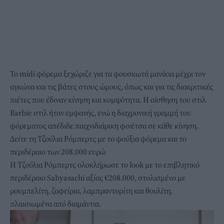
Το midi φόρεμα ξεχώριζε για τα φουσκωτά μανίκια μέχρι τον
αγκώνα και τις βάτες στους ώμους, όπως και για τις διακριτικές
πιέτες που έδιναν κίνηση και κομψότητα. Η αίσθηση του στιλ
Barbie στιλ ήταν εμφανής, ενώ η διαχρονική
γραμμή του
φόρεματος
απέδιδε παιχνιδιάρικη φινέτσα σε κάθε κίνηση.
Δείτε τη Τζούλια Ρόμπερτς με το φούξια φόρεμα και το
περιδέραιο των 208.000 ευρώ
Η Τζούλια Ρόμπερτς ολοκλήρωσε το look με το επιβλητικό
περιδέραιο Sabyasachi αξίας €208.000, στολισμένο με
ρουμπελίτη, ζαφείρια, λαμπραντορίτη και θουλίτη,
πλαισιωμένα από διαμάντια.