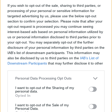
If you wish to opt-out of the sale, sharing to third parties, or
processing of your personal or sensitive information for
targeted advertising by us, please use the below opt-out
section to confirm your selection. Please note that after your
opt-out request is processed you may continue seeing
interest-based ads based on personal information utilized by
us or personal information disclosed to third parties prior to
Η Τζούλια Ρόμπερτς με τον Michael Stuhlbarg/ Φωτογραφία:
your opt-out. You may separately opt-out of the further
disclosure of your personal information by third parties on the
AP
IAB’s list of downstream participants. This information may
Μιλώντας στους δημοσιογράφους, η Ρόμπερτς αποκάλυψε ότι
also be disclosed by us to third parties on the
IAB’s List of
το φόρεμα είχε φορεθεί ξανά το 2022, πριν την κυκλοφορία της
Downstream Participants
that may further disclose it to other
ταινίας Barbie, με κάποιες μικρές αλλαγές.
third parties.
Personal Data Processing Opt Outs
I want to opt-out of the Sharing of my
personal data.
Opted In
I want to opt-out of the Sale of my
Personal Data.