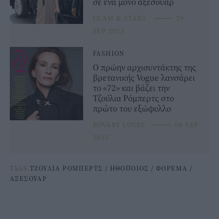
σε ένα μόνο αξεσουάρ
GLAM & STARS
⸻
29
SEP 2025
FASHION
Ο πρώην αρχισυντάκτης της
βρετανικής Vogue λανσάρει
το «72» και βάζει την
Τζούλια Ρόμπερτς στο
πρώτο του εξώφυλλο
BOVARY LOVES
⸻
08 SEP
2025
TAGS
ΤΖΟΥΛΙΑ ΡΟΜΠΕΡΤΣ
/
ΗΘΟΠΟΙΟΣ
/
ΦΟΡΕΜΑ
/
ΑΞΕΣΟΥΑΡ