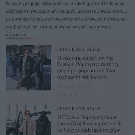
έκφραση μνήμης, σεβασμού και συναισθήματος. Η ηθοποιός
απέδειξε ότι ένα αγαπημένο κομμάτι μπορεί να ξαναζωντανέψει
με μοναδικό τρόπο, συνδυάζοντας πολυτέλεια, κομψότητα και
συμβολισμό, και να δημιουργήσει στιγμές που μένουν
αξέχαστες.
PEOPLE AND STYLE
Η νέα viral εμφάνιση της
Τζούλια Ρόμπερτς: Αυτή τη
φορά με φόρεμα του ίδιου
σχεδιαστή στη Βενετία
GLAM & STARS
⸻
02
OCT 2025
PEOPLE AND STYLE
Η Τζούλια Ρόμπερτς έκανε
ένα απλό φθινοπωρινό outfit
να δείχνει high fashion χάρη