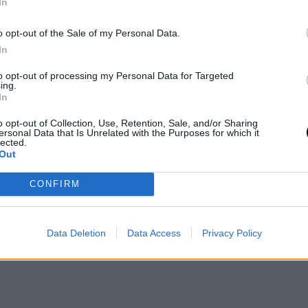
In
o opt-out of the Sale of my Personal Data.
In
to opt-out of processing my Personal Data for Targeted
ing.
In
o opt-out of Collection, Use, Retention, Sale, and/or Sharing
ersonal Data that Is Unrelated with the Purposes for which it
lected.
Out
 μικρό μπέρδεμα με έναν κασκαντέρ που
αντ Πιτ, προκαλώντας αναστάτωση στους
CONFIRM
αν.
Data Deletion
Data Access
Privacy Policy