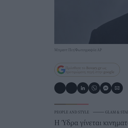
Μπραντ Πιτ/Φωτογραφία AP
Πρόσθεσε το
Bovary.gr
ως
προτιμώμενη πηγή στην
google
PEOPLE AND STYLE
⸻
GLAM & STA
Η Ύδρα γίνεται κινηματ