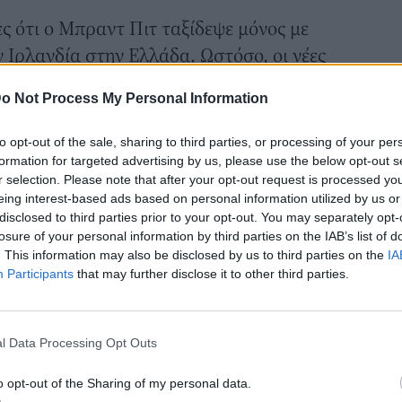
 ότι ο Μπραντ Πιτ ταξίδεψε μόνος με
 Ιρλανδία στην Ελλάδα. Ωστόσο, οι νέες
ταν μαζί του η σύντροφός του,
Ινές Ντε
o Not Process My Personal Information
κτοπλοϊκώς από τον Πειραιά,
οσκευές τους, χωρίς τη βοήθεια
to opt-out of the sale, sharing to third parties, or processing of your per
αι.
formation for targeted advertising by us, please use the below opt-out s
r selection. Please note that after your opt-out request is processed y
eing interest-based ads based on personal information utilized by us or
disclosed to third parties prior to your opt-out. You may separately opt-
losure of your personal information by third parties on the IAB’s list of
. This information may also be disclosed by us to third parties on the
IA
Participants
that may further disclose it to other third parties.
l Data Processing Opt Outs
o opt-out of the Sharing of my personal data.