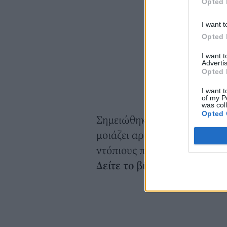
Opted 
I want t
Opted 
I want 
Advertis
Opted 
I want t
of my P
was col
Opted 
Σημειώθηκε μάλιστα και ένα
μοιάζει αρκετά με τον Μπρ
ντόπιους που τον αναζητούσ
Δείτε το βίντεο: