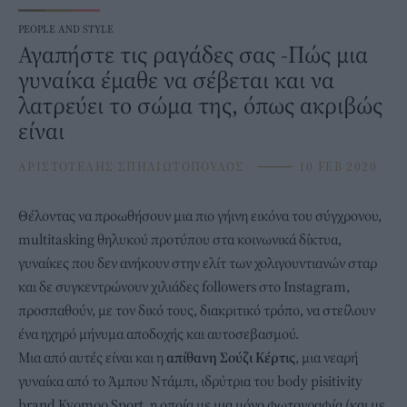
PEOPLE AND STYLE
Αγαπήστε τις ραγάδες σας -Πώς μια
γυναίκα έμαθε να σέβεται και να
λατρεύει το σώμα της, όπως ακριβώς
είναι
ΑΡΙΣΤΟΤΕΛΗΣ ΣΠΗΛΙΩΤΟΠΟΥΛΟΣ
⸻
10 FEB 2020
Θέλοντας να προωθήσουν μια πιο γήινη εικόνα του σύγχρονου,
multitasking θηλυκού προτύπου στα κοινωνικά δίκτυα,
γυναίκες
που δεν ανήκουν στην ελίτ των χολιγουντιανών σταρ
και δε συγκεντρώνουν χιλιάδες followers στο Instagram,
προσπαθούν, με τον δικό τους, διακριτικό τρόπο, να στείλουν
ένα ηχηρό μήνυμα αποδοχής και αυτοσεβασμού.
Μια από αυτές είναι και η
απίθανη Σούζι Κέρτις
, μια νεαρή
γυναίκα από το Άμπου Ντάμπι, ιδρύτρια του body pisitivity
brand Kyomoo Sport, η οποία με μια μόνο φωτογραφία (και με