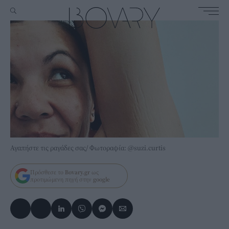
Αγαπήστε τις ραγάδες σας/ Φωτοραφία: @suzi.curtis
Πρόσθεσε το
Bovary.gr
ως
προτιμώμενη πηγή στην
google