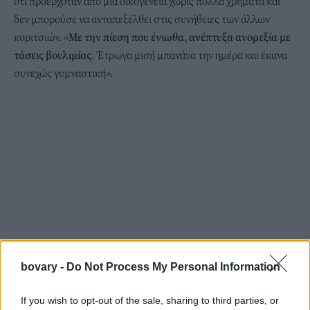
ότι προερχόταν από μια οικογένεια χωρίς πολλά χρήματα και
δεν μπορούσε να ανταπεξέλθει στις συνήθειες των άλλων
κοριτσιών. «
Με την πίεση που ένιωθα, ανέπτυξα ανορεξία με
τάσεις βουλιμίας
. Έτρωγα μισή μπανάνα την ημέρα και έκανα
συνεχώς γυμναστική».
bovary -
Do Not Process My Personal Information
If you wish to opt-out of the sale, sharing to third parties, or