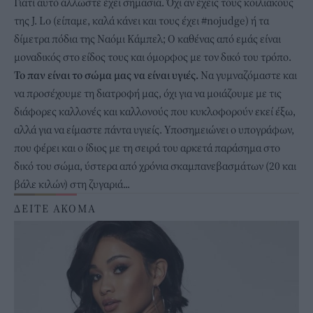
Γιατί αυτό άλλωστε έχει σημασία. Όχι αν έχεις τους κοιλιακούς
της J. Lo (είπαμε, καλά κάνει και τους έχει #nojudge) ή τα
δίμετρα πόδια της Ναόμι Κάμπελ; Ο καθένας από εμάς είναι
μοναδικός στο είδος τους και όμορφος με τον δικό του τρόπο.
Το παν είναι το σώμα μας να είναι υγιές.
Να γυμναζόμαστε και
να προσέχουμε τη διατροφή μας, όχι για να μοιάζουμε με τις
διάφορες καλλονές και καλλονούς που κυκλοφορούν εκεί έξω,
αλλά για να είμαστε πάντα υγιείς. Υποσημειώνει ο υπογράφων,
που φέρει και ο ίδιος με τη σειρά του αρκετά παράσημα στο
δικό του σώμα, ύστερα από χρόνια σκαμπανεβασμάτων (20 και
βάλε κιλών) στη ζυγαριά...
ΔΕΙΤΕ ΑΚΟΜΑ