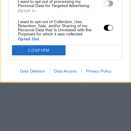
I want to opt-out of processing my
θυμίζουν και πόσο μακριά έχω φτάσει στο ταξίδι μου. Ότι, παρά
Personal Data for Targeted Advertising.
Opted In
τα όσα έχει περάσει, το σώμα μου ακόμα είναι δυνατό και κρατά
γερά. Αυτά τα μικρά σημάδια δείχνουν πόση θέληση έχω, πόσο
I want to opt-out of Collection, Use,
Retention, Sale, and/or Sharing of my
δυνατή και αποφασισμένη είμαι να τα βρω με το σώμα μου και
Personal Data that Is Unrelated with the
Purposes for which it was collected.
να το αγαπώ, όπως κι αν δείχνω.
Opted Out
CONFIRM
Data Deletion
Data Access
Privacy Policy