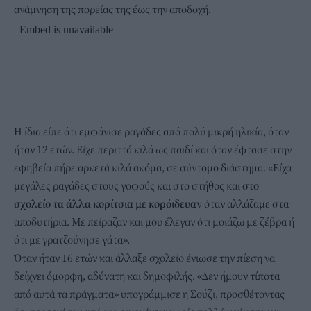
ανάμνηση της πορείας της έως την αποδοχή.
Η ίδια είπε ότι εμφάνισε ραγάδες από πολύ μικρή ηλικία, όταν
ήταν 12 ετών. Είχε περιττά κιλά ως παιδί και όταν έφτασε στην
εφηβεία πήρε αρκετά κιλά ακόμα, σε σύντομο διάστημα. «Είχα
μεγάλες ραγάδες στους γοφούς και στο στήθος και
στο
σχολείο τα άλλα κορίτσια με κορόιδευαν
όταν αλλάζαμε στα
αποδυτήρια. Με πείραζαν και μου έλεγαν ότι μοιάζω με ζέβρα ή
ότι με γρατζούνησε γάτα».
Όταν ήταν 16 ετών και άλλαξε σχολείο ένιωσε την πίεση να
δείχνει όμορφη, αδύνατη και δημοφιλής. «Δεν ήμουν τίποτα
από αυτά τα πράγματα» υπογράμμισε η Σούζι, προσθέτοντας