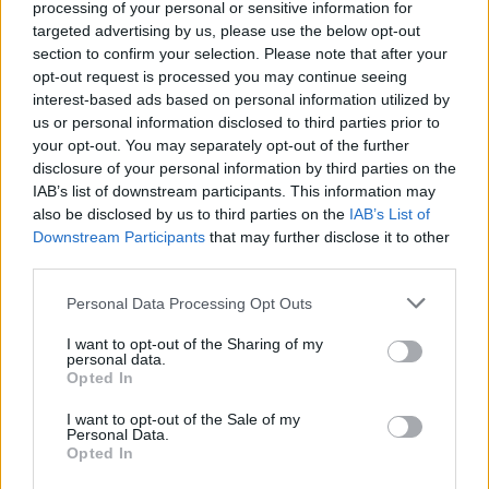
processing of your personal or sensitive information for
targeted advertising by us, please use the below opt-out
section to confirm your selection. Please note that after your
opt-out request is processed you may continue seeing
interest-based ads based on personal information utilized by
us or personal information disclosed to third parties prior to
your opt-out. You may separately opt-out of the further
disclosure of your personal information by third parties on the
IAB’s list of downstream participants. This information may
also be disclosed by us to third parties on the
IAB’s List of
Downstream Participants
that may further disclose it to other
Μεγαλώνοντας, ερωτεύτηκε και επέτρεψε στον εαυτό της να
third parties.
αφεθεί. Έφτασε όμως να ζυγίζει 130 κιλά. Με τη δραματική
Personal Data Processing Opt Outs
απώλεια, ωστόσο, και την επίσης δραστική αύξηση βάρους
έκανε κι άλλες ραγάδες, στα χέρια, την πλάτη και την κοιλιά
I want to opt-out of the Sharing of my
personal data.
της».
Opted In
Πλέον, η Σούζι έχει καταφέρει να αποδεχτεί το σώμα της και να
I want to opt-out of the Sale of my
ακολουθεί έναν υγιή τρόπο ζωής -
βρίσκοντας την ισορροπία
Personal Data.
μεταξύ φαγητού και άσκησης
. Έμαθε επίσης, ν΄αγαπά τις
Opted In
ραγάδες της. «Τις βλέπω σαν σημάδια πολέμου, ενώ μου