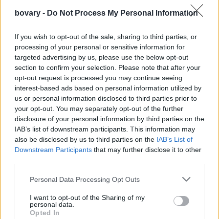
bovary -
Do Not Process My Personal Information
If you wish to opt-out of the sale, sharing to third parties, or
processing of your personal or sensitive information for
targeted advertising by us, please use the below opt-out
section to confirm your selection. Please note that after your
opt-out request is processed you may continue seeing
interest-based ads based on personal information utilized by
us or personal information disclosed to third parties prior to
your opt-out. You may separately opt-out of the further
disclosure of your personal information by third parties on the
IAB’s list of downstream participants. This information may
«Πάντα ήθελα να γίνω μητέρα, απλώς δυσκολεύτηκα πάρα
also be disclosed by us to third parties on the
IAB’s List of
πολύ. Ήταν αρκετός ο χρόνος που το προσπαθούσα. Έτυχε σε
Downstream Participants
that may further disclose it to other
εμένα να είναι πιο δύσκολο, όπως και σε πολλές άλλες
third parties.
γυναίκες. Θέλω να τους πω να μην απογοητεύονται γιατί εκεί
Personal Data Processing Opt Outs
που νιώθεις ότι θες να τα παρατήσεις, εκεί που λες δεν αντέχω
I want to opt-out of the Sharing of my
να δω κι άλλο αρνητικό τεστ, γίνεται ένα θαύμα. 1,5 χρόνο
personal data.
πάλευα, πέρασα από αποτυχημένες εξωσωματικές, από
Opted In