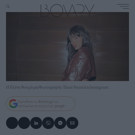
H Ελένη Φουρέιρα/Φωτογραφία: Eleni Foureira/instagram
Πρόσθεσε το
Bovary.gr
ως
προτιμώμενη πηγή στην
google