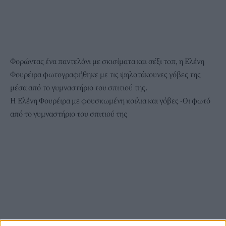
Φορώντας ένα παντελόνι με σκισίματα και σέξι τοπ, η Ελένη
Φουρέιρα φωτογραφήθηκε με τις ψηλοτάκουνες γόβες της
μέσα από το γυμναστήριο του σπιτιού της.
H Ελένη Φουρέιρα με φουσκωμένη κοιλια και γόβες -Οι φωτό
από το γυμναστήριο του σπιτιού της