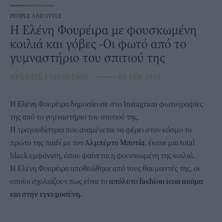
PEOPLE AND STYLE
H Ελένη Φουρέιρα με φουσκωμένη
κοιλιά και γόβες -Οι φωτό από το
γυμναστήριο του σπιτιού της
ΦΡΑΝΣΙΣ ΓΙΑΤΖΟΓΛΟΥ
⸻
05 FEB 2023
H
Ελένη Φουρέιρα
δημοσίευσε στο Instagram φωτογραφίες
της από το γυμναστήριο του σπιτιού της.
Η τραγουδίστρια που αναμένεται να φέρει στον κόσμο το
πρώτο της παιδί με τον
Αλμπέρτο Μποτία
, έκανε μια total
black εμφάνιση, όπου φαίνεται η φουσκωμένη της κοιλιά.
Η Ελένη Φουρέιρα αποθεώθηκε από τους θαυμαστές της, οι
οποίοι σχολιάζουν πως είναι το
απόλυτο fashion icon ακόμα
και στην εγκυμοσύνη.