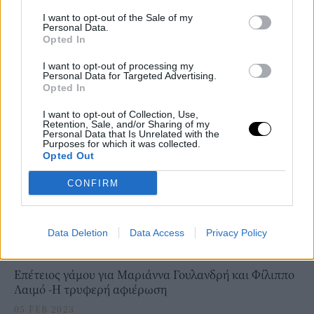
πολλούς γιατρούς και τελικά το μωρό ήρθε φυσικά»
I want to opt-out of the Sale of my
αποκάλυψε η Ελένη Φουρέιρα στην συνέντευξή της στη Vogue
Personal Data.
Opted In
Greece.
I want to opt-out of processing my
ΔΕΙΤΕ ΑΚΟΜΑ
Personal Data for Targeted Advertising.
Opted In
I want to opt-out of Collection, Use,
Retention, Sale, and/or Sharing of my
Personal Data that Is Unrelated with the
Purposes for which it was collected.
Opted Out
CONFIRM
Data Deletion
Data Access
Privacy Policy
PEOPLE AND STYLE
Επέτειος γάμου για Μαριάννα Γουλανδρή και Φίλιππο
Λαιμό -H τρυφερή αφιέρωση
05 FEB 2023