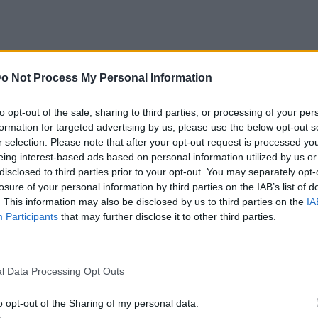
2003, η Μαριέττα Χρουσαλά ήταν
o Not Process My Personal Information
κό Πανεπιστήμιο Αθηνών και σπούδαζε
Ενημέρωσης και Επικοινωνίας.
Επίσης
to opt-out of the sale, sharing to third parties, or processing of your per
ους Ολυμπιακούς Αγώνες του 2004.
formation for targeted advertising by us, please use the below opt-out s
r selection. Please note that after your opt-out request is processed y
φυλλο:
eing interest-based ads based on personal information utilized by us or
disclosed to third parties prior to your opt-out. You may separately opt-
losure of your personal information by third parties on the IAB’s list of
. This information may also be disclosed by us to third parties on the
IA
Participants
that may further disclose it to other third parties.
l Data Processing Opt Outs
o opt-out of the Sharing of my personal data.