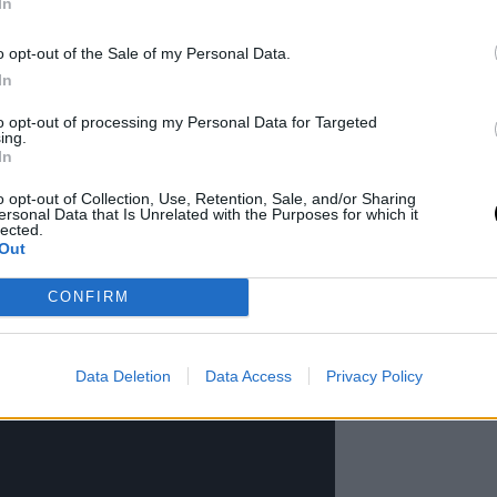
In
o opt-out of the Sale of my Personal Data.
In
to opt-out of processing my Personal Data for Targeted
ing.
In
o opt-out of Collection, Use, Retention, Sale, and/or Sharing
ersonal Data that Is Unrelated with the Purposes for which it
lected.
Out
την πρώτη της τηλεοπτική εμφάνιση
CONFIRM
ές» με παρουσιάστρια την Ελένη
Data Deletion
Data Access
Privacy Policy