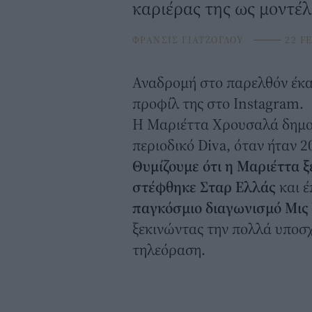
καριέρας της ως μοντέ
ΦΡΑΝΣΙΣ ΓΙΑΤΖΟΓΛΟΥ
⸻
22 FE
Αναδρομή στο παρελθόν έκ
προφίλ της στο Instagram.
H
Mαριέττα Χρουσαλά
δημο
περιοδικό Diva, όταν ήταν 2
Θυμίζουμε ότι η Μαριέττα ξ
στέφθηκε Σταρ Ελλάς
και έ
παγκόσμιο διαγωνισμό Μις
ξεκινώντας την πολλά υποσχ
τηλεόραση.