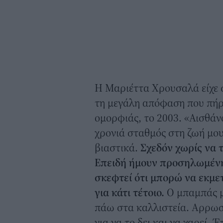
Η Μαριέττα Χρουσαλά είχε σ
τη μεγάλη απόφαση που πήρ
ομορφιάς, το 2003. «Αισθάνο
χρονιά σταθμός στη ζωή μο
βιαστικά.
Σχεδόν χωρίς να 
Επειδή ήμουν προσηλωμένη 
σκεφτεί ότι μπορώ να εκμε
για κάτι τέτοιο.
Ο μπαμπάς μ
πάω στα καλλιστεία. Αρρωστ
για να το δει και να χαρεί.