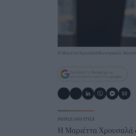
H Μαριέττα Χρουσαλά/Φωτογραφία: Mariett
Πρόσθεσε το
Bovary.gr
ως
προτιμώμενη πηγή στην
google
PEOPLE AND STYLE
H Μαριέττα Χρουσαλά στ