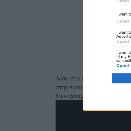
Opted 
I want t
Opted 
I want 
Advertis
Opted 
I want t
of my P
was col
Opted 
Δείτε στο παρακάτω βίντεο
στην εκπομπή «Πρωινός Καφ
Μενεγάκη, το 2003: