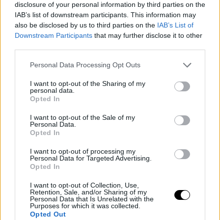
disclosure of your personal information by third parties on the
IAB’s list of downstream participants. This information may
also be disclosed by us to third parties on the
IAB’s List of
Downstream Participants
that may further disclose it to other
third parties.
Personal Data Processing Opt Outs
Ο Νάσος Γαλακτερός έχει μεγάλη αδυναμία στον 26χρονο γιο
του, Παύλο, τον οποίο απέκτησε από τον πρώτο του γάμο με
I want to opt-out of the Sharing of my
personal data.
την Τέτα Λεονταρίδου.
Opted In
I want to opt-out of the Sale of my
Personal Data.
Opted In
I want to opt-out of processing my
Personal Data for Targeted Advertising.
Opted In
I want to opt-out of Collection, Use,
Retention, Sale, and/or Sharing of my
Personal Data that Is Unrelated with the
Purposes for which it was collected.
Opted Out