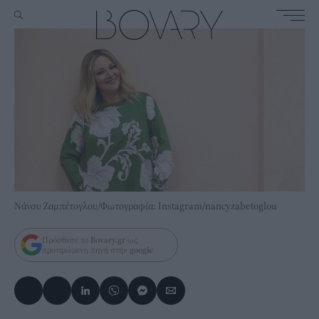
Νάνσυ Ζαμπέτογλου/Φωτογραφία: Ιnstagram/nancyzabetoglou
Πρόσθεσε το
Bovary.gr
ως
προτιμώμενη πηγή στην
google