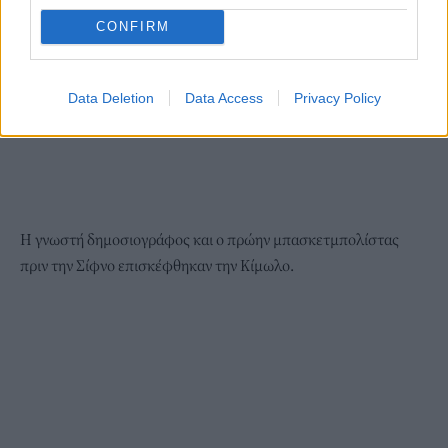
CONFIRM
Data Deletion
Data Access
Privacy Policy
Η γνωστή δημοσιογράφος και ο πρώην μπασκετμπολίστας
πριν την Σίφνο επισκέφθηκαν την Κίμωλο.