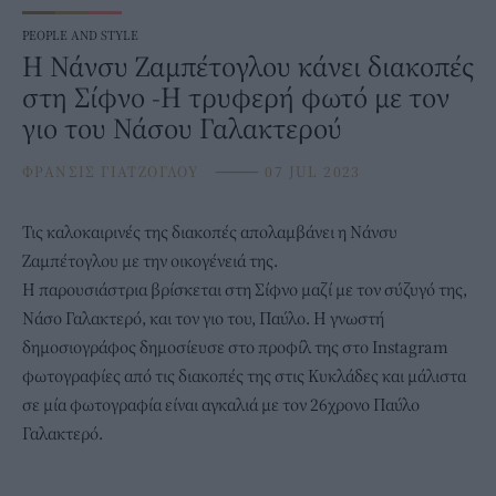
PEOPLE AND STYLE
H Νάνσυ Ζαμπέτογλου κάνει διακοπές
στη Σίφνο -Η τρυφερή φωτό με τον
γιο του Νάσου Γαλακτερού
ΦΡΑΝΣΙΣ ΓΙΑΤΖΟΓΛΟΥ
⸻
07 JUL 2023
Τις καλοκαιρινές της διακοπές απολαμβάνει η
Νάνσυ
Ζαμπέτογλου
με την οικογένειά της.
Η παρουσιάστρια βρίσκεται στη Σίφνο μαζί με τον σύζυγό της,
Νάσο Γαλακτερό, και τον γιο του, Παύλο.
Η γνωστή
δημοσιογράφος δημοσίευσε στο προφίλ της στο Ιnstagram
φωτογραφίες από τις διακοπές της στις Κυκλάδες και μάλιστα
σε μία φωτογραφία είναι αγκαλιά με τον 26χρονο Παύλο
Γαλακτερό.