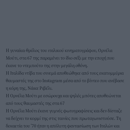
Η γυναίκα-θρύλος του ιταλικού κινηματογράφου, Ορνέλα
Μούτι, στα 67 της παραμένει το ίδιο σέξι με την εποχή που
έκανε το ντεμπούτο της στην μεγάλη οθόνη.
Η Ιταλίδα ντίβα του σινεμά αποθεώθηκε από τους εκατομμύρια
θαυμαστές της στο Instagram μέσα από το βίντεο που ανέβασε
η κόρη της, Νάικε Ριβέλι.
H Oρνέλα Μούτι με εσώρουχα και ψηλές μπότες αποθεώνεται
από τους θαυμαστές της στα 67
Η Ορνέλα Μούτι έκανε γυμνές φωτογραφίσεις και δεν δίσταζε
να δείχνει το κορμί της στις ταινίες που πρωταγωνιστούσε. Τη
δεκαετία του ’70 ήταν η απόλυτη φαντασίωση των Ιταλών και