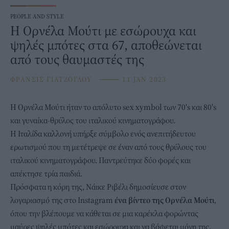
PEOPLE AND STYLE
H Oρνέλα Μούτι με εσώρουχα και
ψηλές μπότες στα 67, αποθεώνεται
από τους θαυμαστές της
ΦΡΑΝΣΙΣ ΓΙΑΤΖΟΓΛΟΥ
⸻
11 JAN 2023
H Ορνέλα Μούτι ήταν το απόλυτο sex xymbol των 70's και 80's
και γυναίκα-θρύλος του ιταλικού κινηματογράφου.
Η Ιταλίδα καλλονή υπήρξε σύμβολο ενός ανεπιτήδευτου
ερωτισμού που τη μετέτρεψε σε έναν από τους θρύλους του
ιταλικού κινηματογράφου. Παντρεύτηκε δύο φορές και
απέκτησε τρία παιδιά.
Πρόσφατα η κόρη της, Νάικε Ριβέλι δημοσίευσε στον
λογαριασμό της στο Instagram
ένα βίντεο της Ορνέλα Μούτι
,
όπου την βλέπουμε να κάθεται σε μια καρέκλα φορώντας
μαύρες ψηλές μπότες και εσώρουχα και να βάφεται μόνη της.