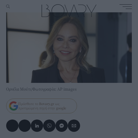
Ορνέλα Μούτι/Φωτογραφία: ΑP images
Πρόσθεσε το
Bovary.gr
ως
προτιμώμενη πηγή στην
google