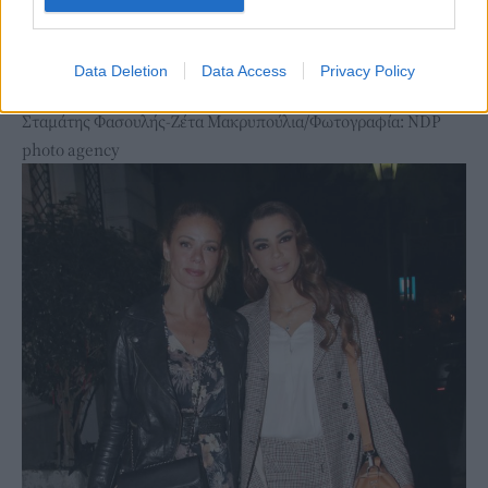
Data Deletion
Data Access
Privacy Policy
Σταμάτης Φασουλής-Ζέτα Μακρυπούλια/Φωτογραφία: NDP
photo agency