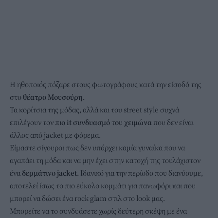
Η ηθοποιός πόζαρε στους φωτογράφους κατά την είσοδό της
στο
θέατρο Μουσούρη.
Τα κορίτσια της μόδας, αλλά και του street style συχνά
επιλέγουν τον
πιο it συνδυασμό του χειμώνα
που δεν είναι
άλλος από jacket με φόρεμα.
Είμαστε σίγουροι πως δεν υπάρχει καμία γυναίκα που να
αγαπάει τη μόδα και να μην έχει στην κατοχή της τουλάχιστον
ένα
δερμάτινο jacket.
Ιδανικό για την περίοδο που διανύουμε,
αποτελεί ίσως το πιο εύκολο κομμάτι για πανωφόρι και που
μπορεί να δώσει ένα rock glam στιλ στο look μας.
Μπορείτε να το συνδυάσετε χωρίς δεύτερη σκέψη με ένα