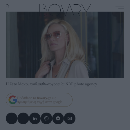
H Ζέτα Μακρυπούλια/Φωτογραφία: NDP photo agency
Πρόσθεσε το
Bovary.gr
ως
προτιμώμενη πηγή στην
google