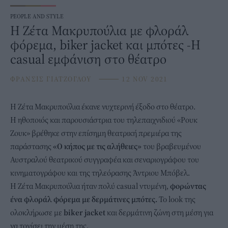
PEOPLE AND STYLE
H Zέτα Μακρυπούλια με φλοράλ
φόρεμα, biker jacket και μπότες -Η
casual εμφάνιση στο θέατρο
ΦΡΑΝΣΙΣ ΓΙΑΤΖΟΓΛΟΥ
⸻
12 NOV 2021
H
Zέτα Μακρυπούλια
έκανε νυχτερινή έξοδο στο θέατρο.
Η ηθοποιός και παρουσιάστρια του τηλεπαιχνιδιού «Ρουκ
Ζουκ» βρέθηκε στην επίσημη θεατρική πρεμιέρα της
παράστασης
«Ο κήπος με τις αλήθειες»
του βραβευμένου
Αυστραλού θεατρικού συγγραφέα και σεναριογράφου του
κινηματογράφου και της τηλεόρασης Άντριου Μπόβελ.
Η Ζέτα Μακρυπούλια ήταν πολύ casual ντυμένη,
φορώντας
ένα φλοράλ φόρεμα με δερμάτινες μπότες.
To look της
ολοκλήρωσε με
biker jacket
και δερμάτινη ζώνη στη μέση για
να τονίσει την μέση της.