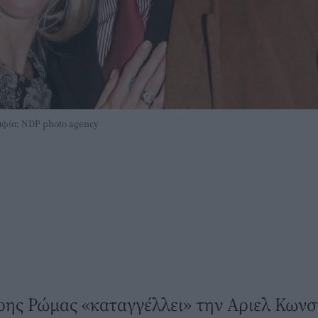
αφία: NDP photo agency
ρης Ρώμας «καταγγέλλει» την Αριελ Κωνσ