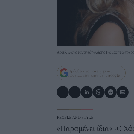
Aριελ Κωνσταντινίδη-Χάρης Ρώμας/Φωτογρ
Πρόσθεσε το
Bovary.gr
ως
προτιμώμενη πηγή στην
google
PEOPLE AND STYLE
«Παραμένει ίδια» -O Χά