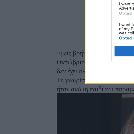
I want 
Advertis
Opted 
I want t
of my P
was col
Opted 
Εμείς βρήκαμε μια φωτογρα
Οκτώβριο του 2018
και όντ
δεν έχει αλλάξει σχεδόν καθ
Τη γνωρίσαμε στο πλευρό τ
ήταν ακόμη παιδί και παραμ