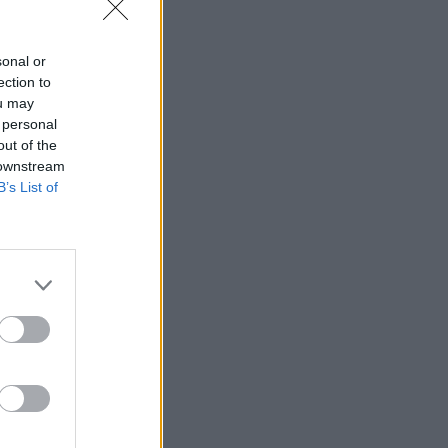
sonal or
ection to
ou may
 personal
out of the
 downstream
B’s List of