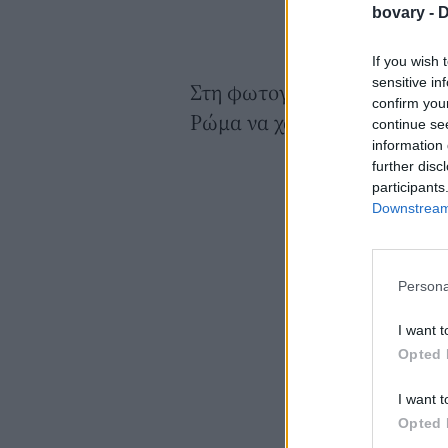
bovary -
D
If you wish 
sensitive in
Στη φωτογραφία βλέπουμε τ
confirm you
Ρώμα να χαμογελούν και να
continue se
information 
further disc
participants
Downstream 
Persona
I want t
Opted 
I want t
Opted 