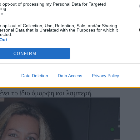
to opt-out of processing my Personal Data for Targeted
ing.
In
o opt-out of Collection, Use, Retention, Sale, and/or Sharing
ersonal Data that Is Unrelated with the Purposes for which it
lected.
Out
φία της Αριελ Κωνσταντινίδη
από τον
CONFIRM
ως ο Χάρης Ρώμας έχει δίκιο. Η ηθοποιός
όλου από παλιά.
Data Deletion
Data Access
Privacy Policy
ης αείμνηστης Αλίκης Βουγιουκλάκη όταν
ένει το ίδιο όμορφη και λαμπερή.