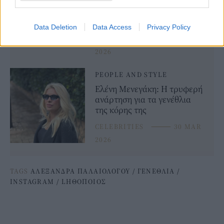
Σωκράτη Αλαφούζου έγινε
22 ετών -Το post για τα
γενέθλιά της
Data Deletion
Data Access
Privacy Policy
CELEBRITIES
⸻
07 APR
2026
PEOPLE AND STYLE
Ελένη Μενεγάκη: Η τρυφερή
ανάρτηση για τα γενέθλια
της κόρης της
CELEBRITIES
⸻
30 MAR
2026
TAGS
ΑΛΕΞΑΝΔΡΑ ΠΑΛΑΙΟΛΟΓΟΥ
/
ΓΕΝΕΘΛΙΑ
/
INSTAGRAM
/
LΗΘΟΠΟΙΟΣ