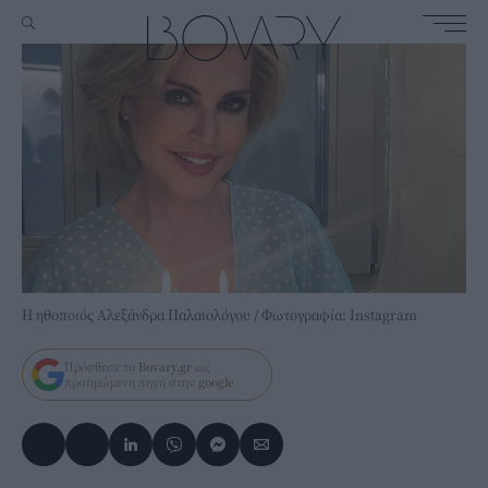
Η ηθοποιός Αλεξάνδρα Παλαιολόγου / Φωτογραφία: Instagram
Πρόσθεσε το
Bovary.gr
ως
προτιμώμενη πηγή στην
google