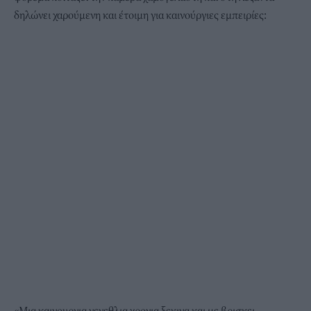
δηλώνει χαρούμενη και έτοιμη για καινούργιες εμπειρίες:
«Mια καινουργια γενεθλια χρονια ξεκινα και με βρισκει