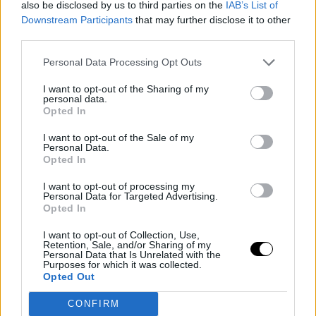
also be disclosed by us to third parties on the
IAB’s List of
Downstream Participants
that may further disclose it to other
third parties.
Personal Data Processing Opt Outs
I want to opt-out of the Sharing of my
personal data.
Opted In
I want to opt-out of the Sale of my
PEOPLE AND STYLE
Personal Data.
Opted In
Η μεταμόρφωση της
Αλεξάνδρας Παλαιολόγου σε
I want to opt-out of processing my
Μέριλιν Μονρόε
Personal Data for Targeted Advertising.
Opted In
CELEBRITIES
⸻
06 FEB
2026
I want to opt-out of Collection, Use,
Retention, Sale, and/or Sharing of my
Personal Data that Is Unrelated with the
Purposes for which it was collected.
PEOPLE AND STYLE
Opted Out
Η κόρη της Βάσως
Γουλιελμάκη και του
CONFIRM