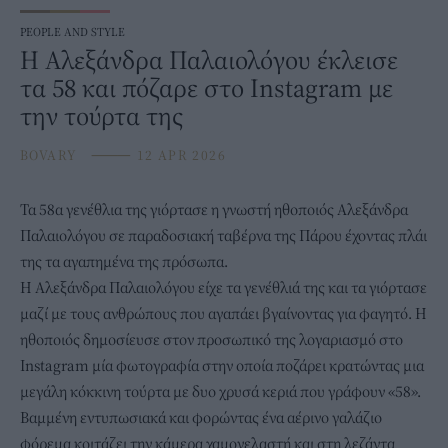
PEOPLE AND STYLE
Η Αλεξάνδρα Παλαιολόγου έκλεισε
τα 58 και πόζαρε στο Instagram με
την τούρτα της
BOVARY
⸻
12 APR 2026
Τα 58α γενέθλια της γιόρτασε η γνωστή ηθοποιός
Αλεξάνδρα
Παλαιολόγου
σε παραδοσιακή ταβέρνα της Πάρου έχοντας πλάι
της τα αγαπημένα της πρόσωπα.
Η Αλεξάνδρα Παλαιολόγου είχε τα γενέθλιά της και τα γιόρτασε
μαζί με τους ανθρώπους που αγαπάει βγαίνοντας για φαγητό. Η
ηθοποιός δημοσίευσε στον προσωπικό της λογαριασμό στο
Instagram μία φωτογραφία στην οποία ποζάρει κρατώντας μια
μεγάλη κόκκινη τούρτα με δυο χρυσά κεριά που γράφουν «58».
Βαμμένη εντυπωσιακά και φορώντας ένα αέρινο γαλάζιο
φόρεμα
κοιτάζει την κάμερα χαμογελαστή και στη λεζάντα