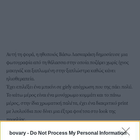
Αυτή τη φορά, η ηθοποιός
Βάσω Λασκαράκη
δημοσίευσε μια
φωτογραφία από τη θάλασσα στην οποία ποζάρει χωρίς ίχνος
μακιγιάζ και ξαπλωμένη στην ξαπλώστρα καθώς κάνει
ηλιοθεραπεία.
Έχει επιλέξει ένα μπικίνι σε girly απόχρωση που της πάει πολύ.
Το κάτω μέρος είναι ένα μονόχρωμο κομμάτι και το πάνω
μέρος, στην ίδια χρωματική παλέτα, έχει ένα διακριτικό print
με λουλούδια που δίνει μια έξτρα φινέτσα στο look της
παραλίας.
Δείτε τη Βάσω Λασκαράκη να κάνει ηλιοθεραπεία παρακάτω
bovary -
Do Not Process My Personal Information