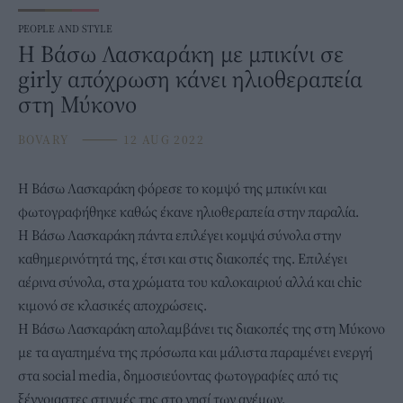
PEOPLE AND STYLE
Η Βάσω Λασκαράκη με μπικίνι σε
girly απόχρωση κάνει ηλιοθεραπεία
στη Μύκονο
BOVARY
⸻
12 AUG 2022
Η
Βάσω Λασκαράκη
φόρεσε το κομψό της μπικίνι και
φωτογραφήθηκε καθώς έκανε ηλιοθεραπεία στην παραλία.
Η Βάσω Λασκαράκη πάντα επιλέγει κομψά σύνολα στην
καθημερινότητά της, έτσι και στις διακοπές της. Επιλέγει
αέρινα σύνολα, στα χρώματα του καλοκαιριού αλλά και chic
κιμονό σε κλασικές αποχρώσεις.
Η Βάσω Λασκαράκη απολαμβάνει τις διακοπές της στη Μύκονο
με τα αγαπημένα της πρόσωπα και μάλιστα παραμένει ενεργή
στα social media, δημοσιεύοντας φωτογραφίες από τις
ξέγνοιαστες στιγμές της στο νησί των ανέμων.