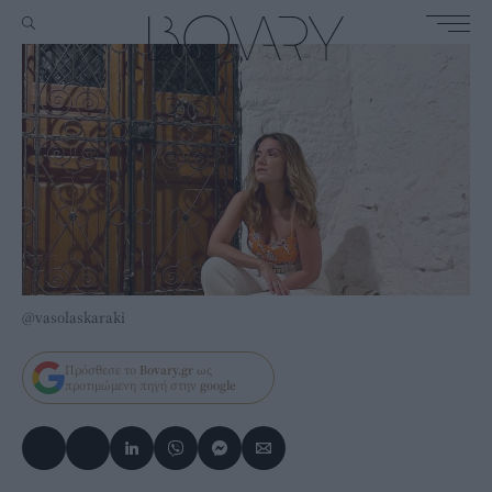
@vasolaskaraki
Πρόσθεσε το
Bovary.gr
ως
προτιμώμενη πηγή στην
google