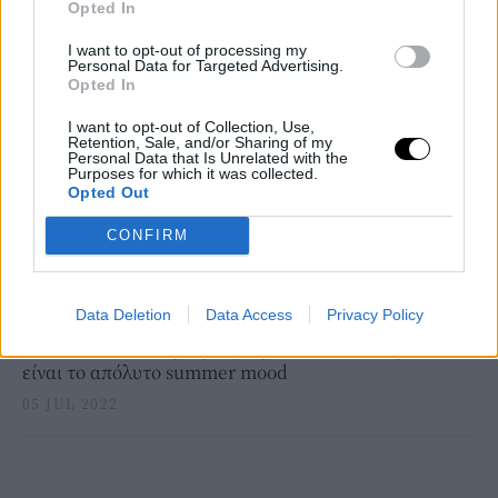
Opted In
ΔΕΙΤΕ ΑΚΟΜΑ
I want to opt-out of processing my
Personal Data for Targeted Advertising.
Opted In
I want to opt-out of Collection, Use,
Retention, Sale, and/or Sharing of my
Personal Data that Is Unrelated with the
Purposes for which it was collected.
Opted Out
CONFIRM
Data Deletion
Data Access
Privacy Policy
PEOPLE AND STYLE
H Βίκυ Κουλιανού με φούξια μπικίνι και cool γυαλιά
είναι το απόλυτο summer mood
05 JUL 2022