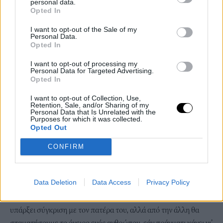
personal data.
Opted In
I want to opt-out of the Sale of my
Personal Data.
Opted In
I want to opt-out of processing my
Personal Data for Targeted Advertising.
Opted In
I want to opt-out of Collection, Use,
Retention, Sale, and/or Sharing of my
Personal Data that Is Unrelated with the
Purposes for which it was collected.
Opted Out
CONFIRM
Σε παλαιότερη συνέντευξή του στο περιοδικό Hello!, o
Πέτρος
Data Deletion
Data Access
Privacy Policy
Φιλιππίδης
είχε μιλήσει για την απόφαση του γιου του να
ασχοληθεί με την υποκριτική: «Ξέρει και ξέρουμε ότι θα
υπάρξει σύγκριση με τον πατέρα του, αλλά από την άλλη θα
σταματήσουμε το όνειρο ενός ανθρώπου, εάν πράγματι κάνει γι’