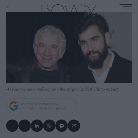
«Ο γιος του και ο σκύλος του»/ Φωτογραφία: NDP Photo Agency
Πρόσθεσε το
Bovary.gr
ως
προτιμώμενη πηγή στην
google