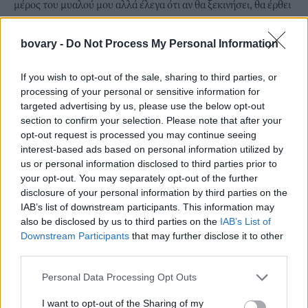
μέρος του μυαλού μου αλλά έλεγα ότι αν θα ξεκινήσει, θα έρθει
από μόνο του, όπως και ήρθε τελικά και μετά ξεκίνησε πάρα
πολύ γρήγορα» έχει δηλώσει η Σοφία Χρυσοχοΐδου σε
bovary -
Do Not Process My Personal Information
παλιότερη συνέντευξή της.
Δείτε εδώ:
If you wish to opt-out of the sale, sharing to third parties, or
processing of your personal or sensitive information for
targeted advertising by us, please use the below opt-out
section to confirm your selection. Please note that after your
opt-out request is processed you may continue seeing
interest-based ads based on personal information utilized by
us or personal information disclosed to third parties prior to
your opt-out. You may separately opt-out of the further
disclosure of your personal information by third parties on the
IAB’s list of downstream participants. This information may
also be disclosed by us to third parties on the
IAB’s List of
Downstream Participants
that may further disclose it to other
third parties.
Personal Data Processing Opt Outs
I want to opt-out of the Sharing of my