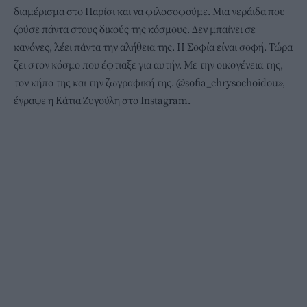
διαμέρισμα στο Παρίσι και να φιλοσοφούμε. Μια νεράιδα που
ζούσε πάντα στους δικούς της κόσμους. Δεν μπαίνει σε
κανόνες, λέει πάντα την αλήθεια της. Η Σοφία είναι σοφή. Τώρα
ζει στον κόσμο που έφτιαξε για αυτήν. Με την οικογένεια της,
τον κήπο της και την ζωγραφική της. @sofia_chrysochoidou»,
έγραψε η Κάτια Ζυγούλη στο Instagram.