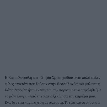
H Κάτια Ζυγούλη και η Σοφία Χρυσοχοΐδου είναι πολύ καλές
φίλες από τότε που ζούσαν στην Θεσσαλονίκη
και μάλιστα η
Κάτια Ζυγούλη ήταν εκείνη που την παρότρυνε να ασχοληθεί με
το μόντελινγκ. «
Από την Κάτια ξεκίνησα την καριέρα μου
.
Εγώ δεν είχα καμία σχέση με όλα αυτά. Το είχα πάντα στο πίσω