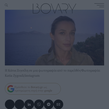
Η Κάτια Ζυγούλη σε μια φωτογραφία από το παρελθόν/Φωτογραφία:
Katia Zygouli/instagram
Πρόσθεσε το
Bovary.gr
ως
προτιμώμενη πηγή στην
google