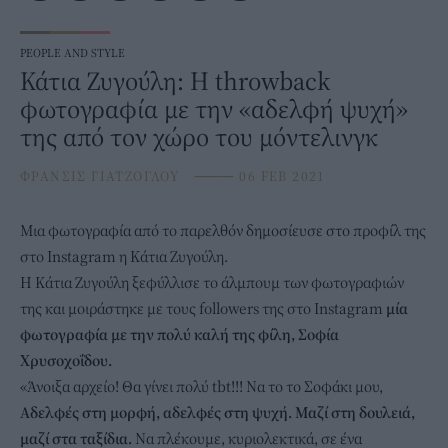
PEOPLE AND STYLE
Κάτια Ζυγούλη: Η throwback
φωτογραφία με την «αδελφή ψυχή»
της από τον χώρο του μόντελινγκ
ΦΡΑΝΣΙΣ ΓΙΑΤΖΟΓΛΟΥ
⸻
06 FEB 2021
Μια φωτογραφία από το παρελθόν δημοσίευσε στο προφίλ της
στο Instagram η
Κάτια Ζυγούλη.
Η Κάτια Ζυγούλη ξεφύλλισε το άλμπουμ των φωτογραφιών
της και μοιράστηκε με τους followers της στο Instagram
μία
φωτογραφία με την πολύ καλή της φίλη, Σοφία
Χρυσοχοΐδου.
«Άνοιξα αρχείο! Θα γίνει πολύ tbt!!! Να το το Σοφάκι μου,
Αδελφές στη μορφή, αδελφές στη ψυχή. Μαζί στη δουλειά,
μαζί στα ταξίδια.
Να πλέκουμε, κυριολεκτικά, σε ένα