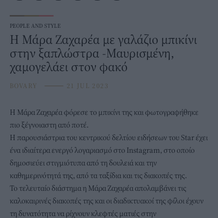
PEOPLE AND STYLE
Η Μάρα Ζαχαρέα με γαλάζιο μπικίνι
στην ξαπλώστρα -Μαυρισμένη,
χαμογελάει στον φακό
BOVARY
⸻
21 JUL 2023
H
Μάρα Ζαχαρέα
φόρεσε το μπικίνι της και φωτογραφήθηκε
πιο ξέγνοιαστη από ποτέ.
Η παρουσιάστρια του κεντρικού δελτίου ειδήσεων του Star έχει
ένα ιδιαίτερα ενεργό λογαριασμό στο Instagram, στο οποίο
δημοσιεύει στιγμιότυπα από τη δουλειά και την
καθημερινότητά της, από τα ταξίδια και τις διακοπές της.
Το τελευταίο διάστημα η Μάρα Ζαχαρέα απολαμβάνει τις
καλοκαιρινές διακοπές της και οι διαδικτυακοί της φίλοι έχουν
τη δυνατότητα να ρίχνουν κλεφτές ματιές στην