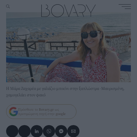
Η Μάρα Ζαχαρέα με γαλάζιο μπικίνι στην ξαπλώστρα -Μαυρισμένη,
χαμογελάει στον φακό
Πρόσθεσε το
Bovary.gr
ως
προτιμώμενη πηγή στην
google