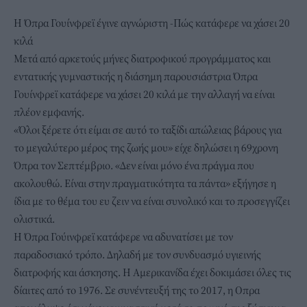
Η Όπρα Γουίνφρεϊ έγινε αγνώριστη -Πώς κατάφερε να χάσει 20
κιλά
Μετά από αρκετούς μήνες διατροφικού προγράμματος και
εντατικής γυμναστικής η διάσημη παρουσιάστρια Όπρα
Γουίνφρεϊ κατάφερε να χάσει 20 κιλά με την αλλαγή να είναι
πλέον εμφανής.
«Όλοι ξέρετε ότι είμαι σε αυτό το ταξίδι απώλειας βάρους για
το μεγαλύτερο μέρος της ζωής μου» είχε δηλώσει η 69χρονη
Όπρα τον Σεπτέμβριο. «Δεν είναι μόνο ένα πράγμα που
ακολουθώ. Είναι στην πραγματικότητα τα πάντα» εξήγησε η
ίδια με το θέμα του ευ ζειν να είναι συνολικό και το προσεγγίζει
ολιστικά.
Η Όπρα Γούινφρεϊ κατάφερε να αδυνατίσει με τον
παραδοσιακό τρόπο. Δηλαδή με τον συνδυασμό υγιεινής
διατροφής και άσκησης. Η Αμερικανίδα έχει δοκιμάσει όλες τις
δίαιτες από το 1976. Σε συνέντευξή της το 2017, η Οπρα