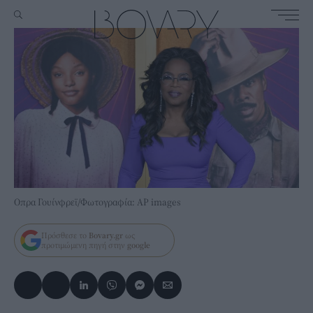
Οπρα Γουίνφρεϊ/Φωτογραφία: ΑP images
Πρόσθεσε το
Bovary.gr
ως
προτιμώμενη πηγή στην
google