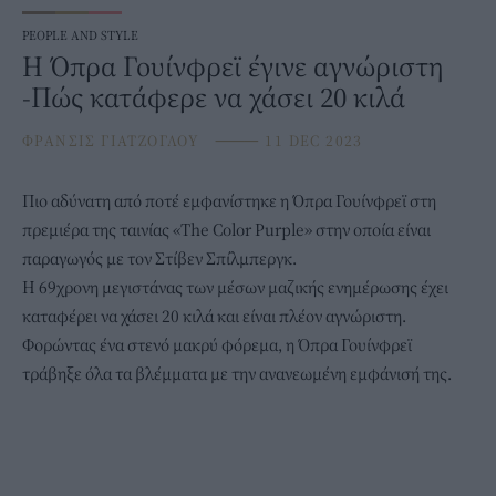
PEOPLE AND STYLE
Η Όπρα Γουίνφρεϊ έγινε αγνώριστη
-Πώς κατάφερε να χάσει 20 κιλά
ΦΡΑΝΣΙΣ ΓΙΑΤΖΟΓΛΟΥ
⸻
11 DEC 2023
Πιο αδύνατη από ποτέ εμφανίστηκε η
Όπρα Γουίνφρεϊ
στη
πρεμιέρα της ταινίας «The Color Purple» στην οποία είναι
παραγωγός με τον Στίβεν Σπίλμπεργκ.
Η 69χρονη μεγιστάνας των μέσων μαζικής ενημέρωσης έχει
καταφέρει να χάσει 20 κιλά και είναι πλέον αγνώριστη.
Φορώντας ένα στενό μακρύ φόρεμα, η Όπρα Γουίνφρεϊ
τράβηξε όλα τα βλέμματα με την ανανεωμένη εμφάνισή της.