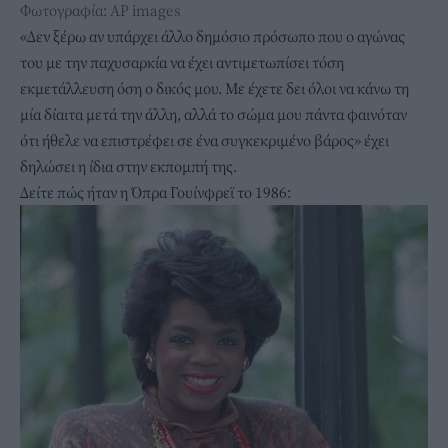
Φωτογραφία: ΑP images
«Δεν ξέρω αν υπάρχει άλλο δημόσιο πρόσωπο που ο αγώνας
του με την παχυσαρκία να έχει αντιμετωπίσει τόση
εκμετάλλευση όση ο δικός μου. Με έχετε δει όλοι να κάνω τη
μία δίαιτα μετά την άλλη, αλλά το σώμα μου πάντα φαινόταν
ότι ήθελε να επιστρέφει σε ένα συγκεκριμένο βάρος» έχει
δηλώσει η ίδια στην εκπομπή της.
Δείτε πώς ήταν η Όπρα Γουίνφρεϊ το 1986: