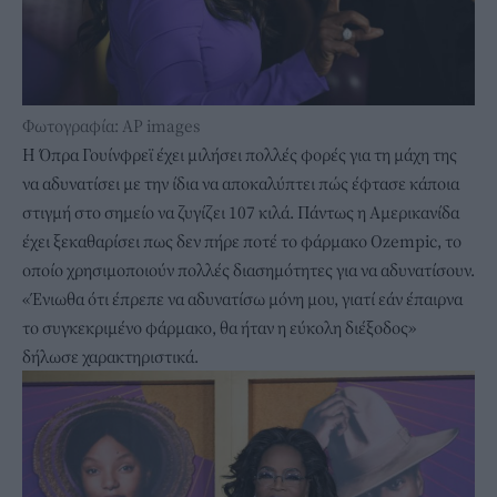
Φωτογραφία: ΑP images
H Όπρα Γουίνφρεϊ έχει μιλήσει πολλές φορές για τη μάχη της
να αδυνατίσει με την ίδια να αποκαλύπτει πώς έφτασε κάποια
στιγμή στο σημείο να ζυγίζει 107 κιλά. Πάντως η Αμερικανίδα
έχει ξεκαθαρίσει πως δεν πήρε ποτέ το φάρμακο Ozempic, το
οποίο χρησιμοποιούν πολλές διασημότητες για να αδυνατίσουν.
«Ένιωθα ότι έπρεπε να αδυνατίσω μόνη μου, γιατί εάν έπαιρνα
το συγκεκριμένο φάρμακο, θα ήταν η εύκολη διέξοδος»
δήλωσε χαρακτηριστικά.