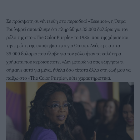
Σε πρόσφατη συνέντευξη στο περιοδικό «Essence», η Όπρα
Γουίνφρεϊ αποκάλυψε ότι πληρώθηκε 35.000 δολάρια για τον
ρόλο της στο «The Color Purple» το 1985, που της χάρισε και
την πρώτη της υποψηφιότητα για Όσκαρ. Ανέφερε ότι τα
35.000 δολάρια που έλαβε για τον ρόλο ήταν τα καλύτερα
χρήματα που κέρδισε ποτέ. «Δεν μπορώ να σας εξηγήσω τι
σήμαινε αυτό για μένα, ήθελα όσο τίποτα άλλο στη ζωή μου να
παίξω στο «The Color Purple», είπε χαρακτηριστικά.