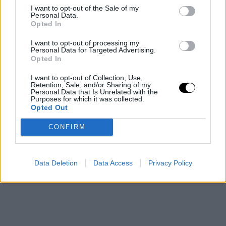
εμφάνιση μετά την άλλη. Η Τζένιφερ Άνιστον πρωταγωνιστεί
I want to opt-out of the Sale of my
Personal Data.
σε νέα σειρά με την Ρις Γουίδερσπουν, το «The Morning Show»,
Opted In
και συζητιέται όλο και περισσότερο τον τελευταίο καιρό.
I want to opt-out of processing my
Personal Data for Targeted Advertising.
Opted In
I want to opt-out of Collection, Use,
Retention, Sale, and/or Sharing of my
Personal Data that Is Unrelated with the
Purposes for which it was collected.
Opted Out
CONFIRM
Data Deletion
Data Access
Privacy Policy