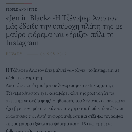
PEOPLE AND STYLE
«Jen in Black» -Η Τζένιφερ Άνιστον
μάς έδειξε την υπέροχη πλάτη της με
μαύρο φόρεμα και «έριξε» πάλι το
Instagram
BOVARY
⸻
06 NOV 2019
Η
Τζένιφερ Ανιστον
έχει βαλθεί να «ρίχνει» το Instagram με
κάθε της ανάρτηση.
Από τότε που δημιούργησε λογαριασμό στο Instagram, η
Τζένιφερ Άνιστον έχει καταφέρει κάθε της post να γίνεται
αντικείμενο συζήτησης! H ηθοποιός του Χόλιγουντ φαίνεται να
έχει βρει τον τρόπο να κάνουν τον γύρο του διαδικτύου όλες οι
αναρτήσεις της. Αυτή τη φορά ανέβασε
μια σέξι φωτογραφία
της με μαύρο εξώπλατο φόρεμα
και οι 18 εκατομμύρια
followers ενθουσιάστηκαν.