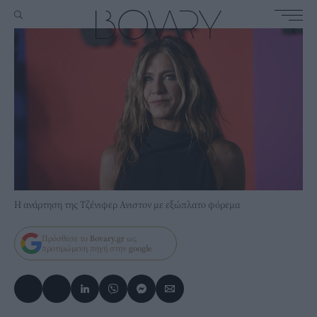
Η ανάρτηση της Τζένιφερ Ανιστον με εξώπλατο φόρεμα
Πρόσθεσε το
Bovary.gr
ως
προτιμώμενη πηγή στην
google