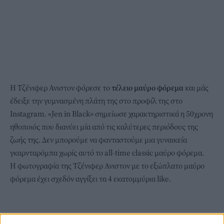
Η Τζένιφερ Ανιστον φόρεσε το
τέλειο μαύρο φόρεμα
και μάς
έδειξε την γυμνασμένη πλάτη της στο προφίλ της στο
Instagram. «Jen in Black» σημείωσε χαρακτηριστικά η 50χρονη
ηθοποιός που διανύει μία από τις καλύτερες περιόδους της
ζωής της. Δεν μπορούμε να φανταστούμε μια γυναικεία
γκαρνταρόμπα χωρίς αυτό το all-time classic μαύρο φόρεμα.
H φωτογραφία της Τζένιφερ Ανιστον με το εξώπλατο μαύρο
φόρεμα έχει σχεδόν αγγίξει τα 4 εκατομμύρια like.