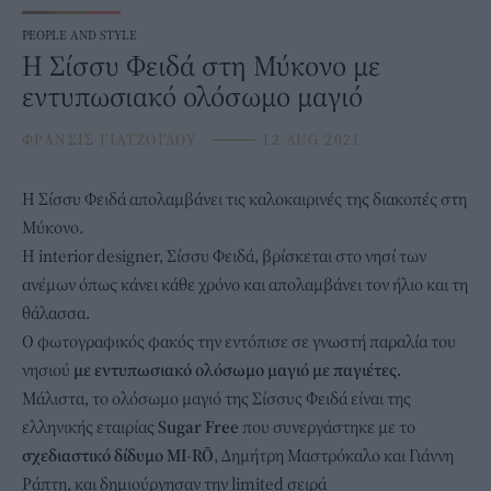
PEOPLE AND STYLE
Η Σίσσυ Φειδά στη Μύκονο με
εντυπωσιακό ολόσωμο μαγιό
ΦΡΑΝΣΙΣ ΓΙΑΤΖΟΓΛΟΥ
⸻
12 AUG 2021
H
Σίσσυ Φειδά
απολαμβάνει τις καλοκαιρινές της διακοπές στη
Μύκονο.
Η interior designer,
Σίσσυ Φειδά
, βρίσκεται στο νησί των
ανέμων όπως κάνει κάθε χρόνο και απολαμβάνει τον ήλιο και τη
θάλασσα.
O φωτογραφικός φακός την εντόπισε σε γνωστή παραλία του
νησιού
με εντυπωσιακό ολόσωμο μαγιό με παγιέτες.
Μάλιστα, το ολόσωμο μαγιό της Σίσσυς Φειδά είναι της
ελληνικής εταιρίας
Sugar Free
που συνεργάστηκε με το
σχεδιαστικό δίδυμο MI-RŌ
, Δημήτρη Μαστρόκαλο και Γιάννη
Ράπτη, και δημιούργησαν την limited σειρά