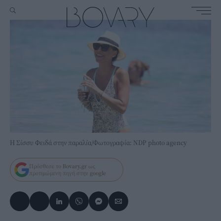
Η Σίσσυ Φειδά στην παραλία/Φωτογραφία: NDP photo agency
Πρόσθεσε το
Bovary.gr
ως
προτιμώμενη πηγή στην
google