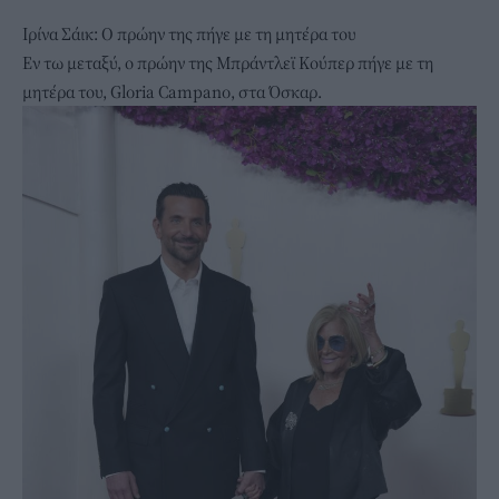
Ιρίνα Σάικ: Ο πρώην της πήγε με τη μητέρα του
Εν τω μεταξύ, ο πρώην της Μπράντλεϊ Κούπερ πήγε με τη
μητέρα του, Gloria Campano, στα Όσκαρ.