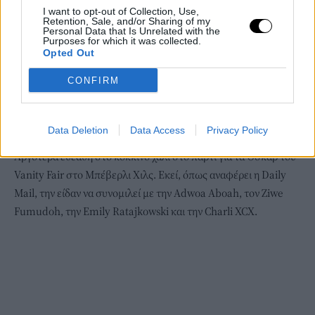
I want to opt-out of Collection, Use,
Retention, Sale, and/or Sharing of my
Personal Data that Is Unrelated with the
Purposes for which it was collected.
Opted Out
CONFIRM
Data Deletion
Data Access
Privacy Policy
Αργότερα εθεάθη στο κόκκινο χαλί στο πάρτι για τα Όσκαρ του
Vanity Fair στο Μπέβερλι Χιλς. Εκεί, όπως αναφέρει η Daily
Mail, την είδαν να συνομιλεί με την Adwoa Aboah, τον Ziwe
Fumudoh, την Emily Ratajkowski και την Charli XCX.