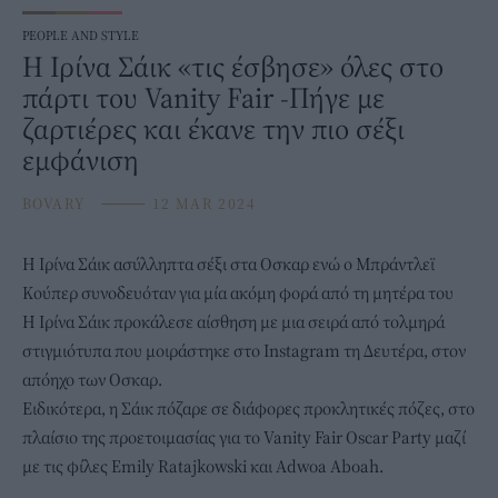
PEOPLE AND STYLE
H Ιρίνα Σάικ «τις έσβησε» όλες στο
πάρτι του Vanity Fair -Πήγε με
ζαρτιέρες και έκανε την πιο σέξι
εμφάνιση
BOVARY
⸻
12 MAR 2024
Η
Ιρίνα Σάικ
ασύλληπτα σέξι στα Οσκαρ ενώ ο Μπράντλεϊ
Κούπερ συνοδευόταν για μία ακόμη φορά από τη μητέρα του
Η Ιρίνα Σάικ προκάλεσε αίσθηση με μια σειρά από τολμηρά
στιγμιότυπα που μοιράστηκε στο Instagram τη Δευτέρα, στον
απόηχο των Οσκαρ.
Ειδικότερα, η Σάικ πόζαρε σε διάφορες προκλητικές πόζες, στο
πλαίσιο της προετοιμασίας για το Vanity Fair Oscar Party μαζί
με τις φίλες Emily Ratajkowski και Adwoa Aboah.