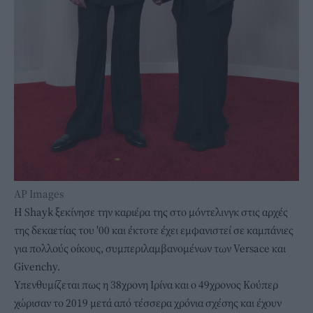
AP Images
Η Shayk ξεκίνησε την καριέρα της στο μόντελινγκ στις αρχές
της δεκαετίας του '00 και έκτοτε έχει εμφανιστεί σε καμπάνιες
για πολλoύς οίκους, συμπεριλαμβανομένων των Versace και
Givenchy.
Υπενθυμίζεται πως η 38χρονη Ιρίνα και ο 49χρονος Κούπερ
χώρισαν το 2019 μετά από τέσσερα χρόνια σχέσης και έχουν