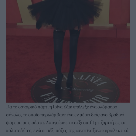
Για το οσκαρικό πάρτι η Ιρίνα Σάικ επέλεξε ένα ολόμαυρο
σύνολο, το οποίο περιλάμβανε ένα εν μέρει διάφανο βραδινό
φόρεμα με φούστα. Απογείωσε το σέξι outfit με ζαρτιέρες και
καλτσοδέτες, ενώ οι σέξι πόζες της «ανατίναξαν» κυριολεκτικά