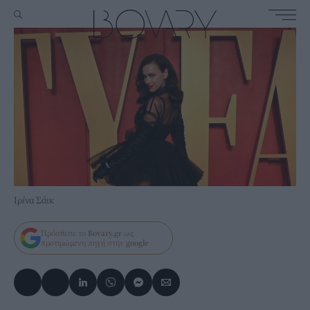
Ιρίνα Σάικ
Πρόσθεσε το
Bovary.gr
ως
προτιμώμενη πηγή στην
google