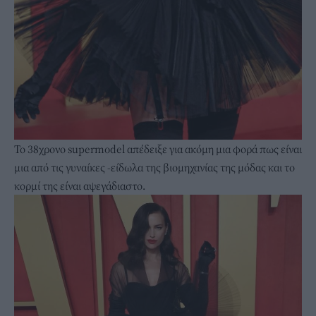
Το 38χρονο supermodel απέδειξε για ακόμη μια φορά πως είναι
μια από τις γυναίκες -είδωλα της βιομηχανίας της μόδας και το
κορμί της είναι αψεγάδιαστο.