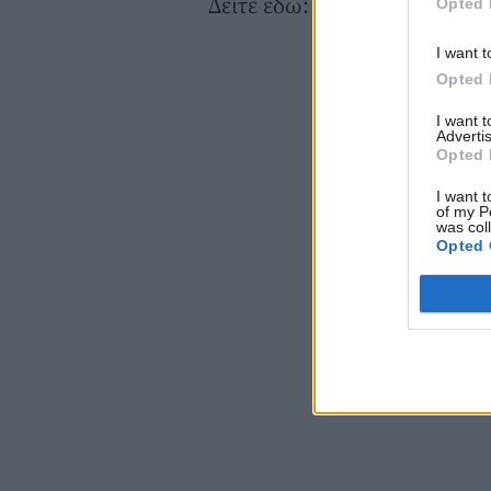
Δείτε εδώ:
Opted 
I want t
Opted 
I want 
Advertis
Opted 
I want t
of my P
was col
Opted 