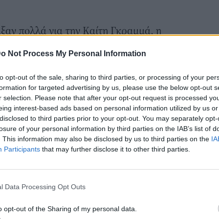
ξαν πολλά για την Καίτη Γκραμμά, η
αση ζει στο εξωτερικό και συνεργάζεται
o Not Process My Personal Information
σφατα, η Καίτη Γκραμμά περπάτησε στην
 στο Μιλάνο. Και πρόκειται για μια
to opt-out of the sale, sharing to third parties, or processing of your per
φάνιση καθώς
στα 109 χρόνια του ιταλικού
formation for targeted advertising by us, please use the below opt-out s
r selection. Please note that after your opt-out request is processed y
που ένα τρανς μοντελο περπατά στην
eing interest-based ads based on personal information utilized by us or
τη συλλογή του.
disclosed to third parties prior to your opt-out. You may separately opt-
losure of your personal information by third parties on the IAB’s list of
ρανς μοντέλο που περπάτησε στην
. This information may also be disclosed by us to third parties on the
IA
a
Participants
that may further disclose it to other third parties.
πρώτο τρανς μοντέλο στη χώρα μας που
ήλευτη καριέρα στο εξωτερικό.
l Data Processing Opt Outs
ργασία της με τον οίκο Prada μέσα από τον
ram.
o opt-out of the Sharing of my personal data.