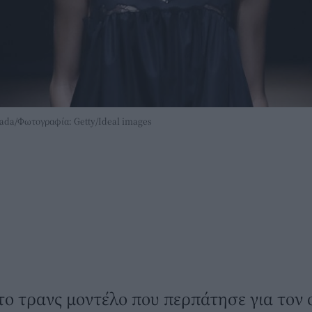
rada/Φωτογραφία: Getty/Ideal images
ο τρανς μοντέλο που περπάτησε για τον ο