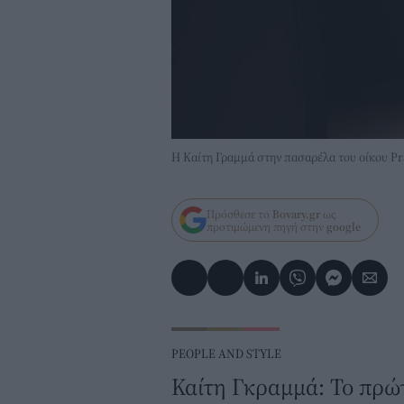
H Καίτη Γραμμά στην πασαρέλα του oίκου P
Πρόσθεσε το
Bovary.gr
ως
προτιμώμενη πηγή στην
google
PEOPLE AND STYLE
Καίτη Γκραμμά: To πρώτ