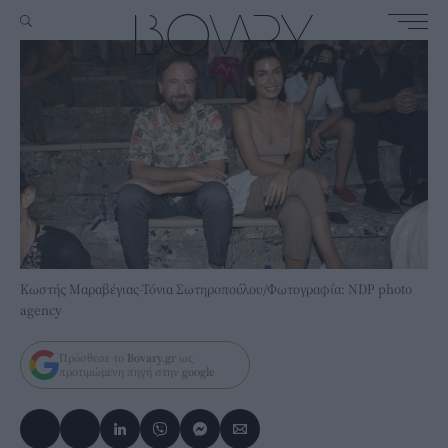
Κωστής Μαραβέγιας-Τόνια Σωτηροπούλου/Φωτογραφία: NDP photo
agency
Πρόσθεσε το
Bovary.gr
ως
προτιμώμενη πηγή στην
google