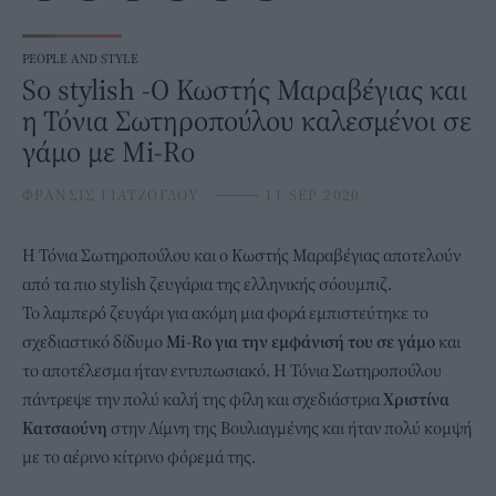
PEOPLE AND STYLE
So stylish -O Κωστής Μαραβέγιας και
η Τόνια Σωτηροπούλου καλεσμένοι σε
γάμο με Mi-Ro
ΦΡΑΝΣΙΣ ΓΙΑΤΖΟΓΛΟΥ
⸻
11 SEP 2020
Η
Τόνια Σωτηροπούλου
και ο Κωστής Μαραβέγιας αποτελούν
από τα πιο stylish ζευγάρια της ελληνικής σόουμπιζ.
Το λαμπερό ζευγάρι για ακόμη μια φορά εμπιστεύτηκε το
σχεδιαστικό δίδυμο
Mi-Ro για την εμφάνισή του σε γάμο
και
το αποτέλεσμα ήταν εντυπωσιακό. Η Τόνια Σωτηροπούλου
πάντρεψε την πολύ καλή της φίλη και σχεδιάστρια
Χριστίνα
Κατσαούνη
στην Λίμνη της Βουλιαγμένης και ήταν πολύ κομψή
με το αέρινο κίτρινο φόρεμά της.