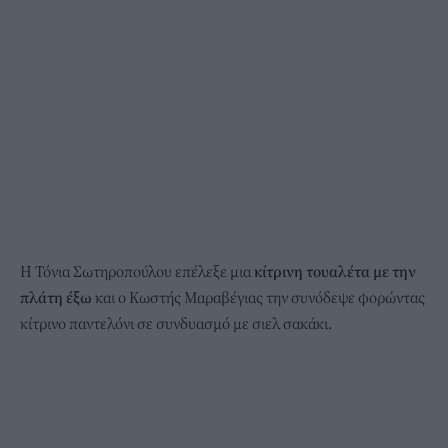
H Τόνια Σωτηροπούλου επέλεξε μια
κίτρινη τουαλέτα με την
πλάτη έξω
και ο Κωστής Μαραβέγιας την συνόδεψε φορώντας
κίτρινο παντελόνι σε συνδυασμό με σιελ σακάκι.