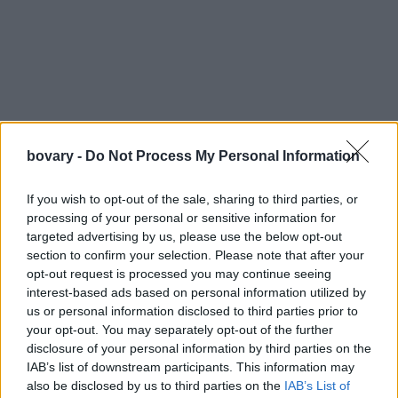
bovary -
Do Not Process My Personal Information
If you wish to opt-out of the sale, sharing to third parties, or
processing of your personal or sensitive information for
targeted advertising by us, please use the below opt-out
section to confirm your selection. Please note that after your
opt-out request is processed you may continue seeing
interest-based ads based on personal information utilized by
us or personal information disclosed to third parties prior to
your opt-out. You may separately opt-out of the further
disclosure of your personal information by third parties on the
H Τόνια Σωτηροπούλου πάντρεψε την
Χριστίνα Κατσαούνη
,
IAB’s list of downstream participants. This information may
την σχεδιάστρια που είναι πίσω από το
brand με τα μοντέρνα
also be disclosed by us to third parties on the
IAB’s List of