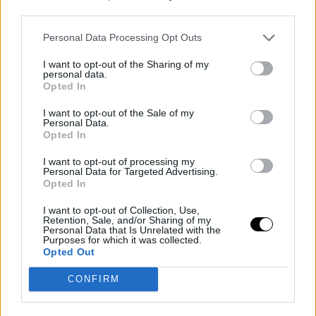
Sarnoski και σενάριο του ίδιου με τον John Krasinski ενώ
third parties.
πρωταγωνιστές είναι οι Λουπίτα Νιόνγκο, Τζόζεφ Κουίν, Άλεξ
Personal Data Processing Opt Outs
Βολφ, Τζίμων Χούνσου.
Το A Quiet Place: Day One έχει προγραμματιστεί να κάνει
I want to opt-out of the Sharing of my
personal data.
πρεμιέρα στο Tribeca Festival στις 26 Ιουνίου 2024 και να
Opted In
κυκλοφορήσει στις Ηνωμένες Πολιτείες από την Paramount
I want to opt-out of the Sale of my
Pictures στις 28 Ιουνίου 2024.
Personal Data.
Opted In
I want to opt-out of processing my
Personal Data for Targeted Advertising.
Opted In
I want to opt-out of Collection, Use,
Retention, Sale, and/or Sharing of my
Personal Data that Is Unrelated with the
Purposes for which it was collected.
Opted Out
CONFIRM