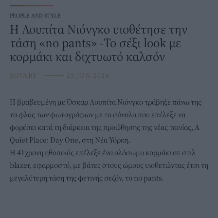
PEOPLE AND STYLE
Η Λουπίτα Νιόνγκο υιοθέτησε την
τάση «no pants» -Το σέξι look με
κορμάκι και διχτυωτό καλσόν
BOVARY
⸻
25 JUN 2024
Η βραβευμένη με Όσκαρ
Λουπίτα Νιόνγκο
τράβηξε πάνω της
τα φλας των φωτογράφων με το σύνολο που επέλεξε να
φορέσει κατά τη διάρκεια της προώθησης της νέας ταινίας, A
Quiet Place: Day One, στη Νέα Υόρκη.
Η 41χρονη ηθοποιός επέλεξε ένα ολόσωμο κορμάκι σε στιλ
blazer, εφαρμοστό, με βάτες στους ώμους υιοθετώντας έτσι τη
μεγαλύτερη τάση της φετινής σεζόν, το no pants.