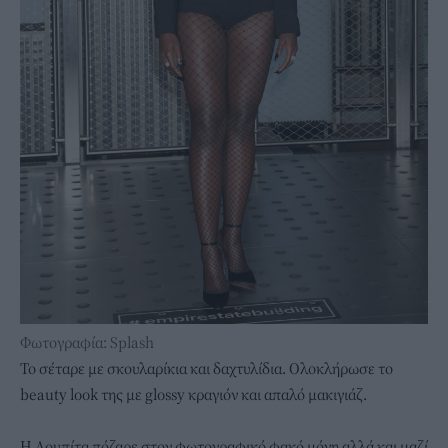
Φωτογραφία: Splash
Το σέταρε με σκουλαρίκια και δαχτυλίδια. Ολοκλήρωσε το
beauty look της με glossy κραγιόν και απαλό μακιγιάζ.
Η Λουπίτα πόζαρε στον φωτογραφικό φακό μόνη αλλά και μαζί