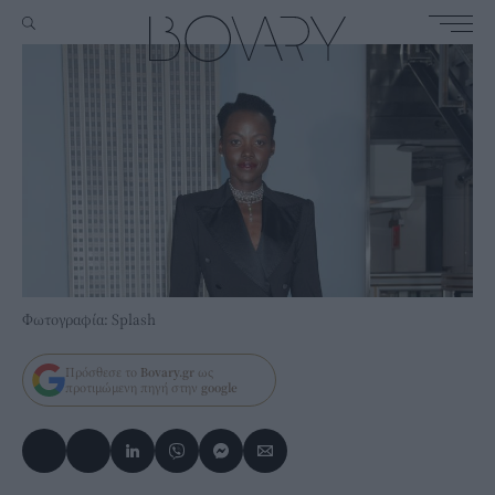
Φωτογραφία: Splash
Πρόσθεσε το
Bovary.gr
ως
προτιμώμενη πηγή στην
google