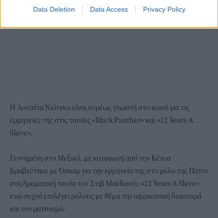
Data Deletion
Data Access
Privacy Policy
Η Λουπίτα Νιόνγκο είναι ευρέως γνωστή στο κοινό για τις
ερμηνείες της στις ταινίες «Black Panther» και «12 Years A
Slave».
Γεννημένη στο Μεξικό, με καταγωγή από την Κένυα
βραβεύτηκε με Όσκαρ για την ερμηνεία της στο ρόλο της Πάτσι
στη δραματική ταινία του Στιβ ΜακΚουίν, «12 Years A Slave»
ενώ συχνά επιλέγει ρόλους με θέμα την αφρικανική διασπορά
και τον ρατσισμό.