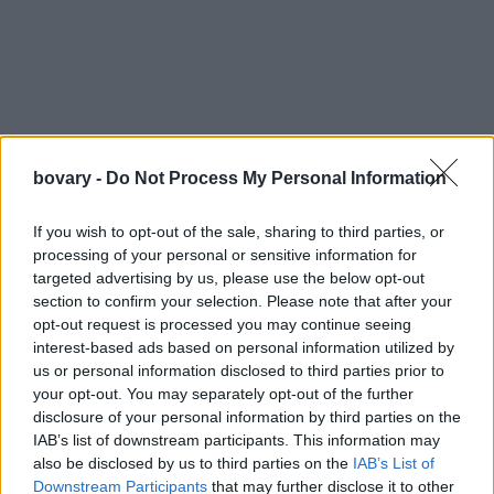
bovary -
Do Not Process My Personal Information
If you wish to opt-out of the sale, sharing to third parties, or
processing of your personal or sensitive information for
targeted advertising by us, please use the below opt-out
section to confirm your selection. Please note that after your
opt-out request is processed you may continue seeing
interest-based ads based on personal information utilized by
Λίγα λόγια για την ταινία
us or personal information disclosed to third parties prior to
Το A Quiet Place: Day one είναι το prequel του A Quiet Place
your opt-out. You may separately opt-out of the further
disclosure of your personal information by third parties on the
του 2018.
IAB’s list of downstream participants. This information may
also be disclosed by us to third parties on the
IAB’s List of
Η επερχόμενη ταινία τρόμου είναι σε σκηνοθεσία του Michael
Downstream Participants
that may further disclose it to other