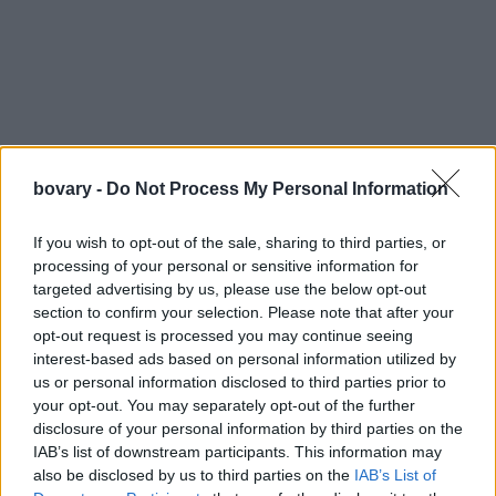
bovary -
Do Not Process My Personal Information
If you wish to opt-out of the sale, sharing to third parties, or
processing of your personal or sensitive information for
targeted advertising by us, please use the below opt-out
section to confirm your selection. Please note that after your
opt-out request is processed you may continue seeing
interest-based ads based on personal information utilized by
us or personal information disclosed to third parties prior to
your opt-out. You may separately opt-out of the further
disclosure of your personal information by third parties on the
IAB’s list of downstream participants. This information may
Το look της, εμπνευσμένο από τα κλασικό office look, έφερε
also be disclosed by us to third parties on the
IAB’s List of
μια πιο sexy υπόσταση στα σύνολα γραφείου, ενώ η ίδια