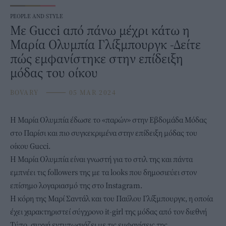
PEOPLE AND STYLE
Με Gucci από πάνω μέχρι κάτω η
Μαρία Ολυμπία Γλίξμπουργκ -Δείτε
πώς εμφανίστηκε στην επίδειξη
μόδας του οίκου
BOVARY
⸻
05 MAR 2024
Η
Μαρία Ολυμπία
έδωσε το «παρών» στην Εβδομάδα Μόδας
στο Παρίσι και πιο συγκεκριμένα στην επίδειξη μόδας του
οίκου Gucci.
H Μαρία Ολυμπία είναι γνωστή για το στιλ της και πάντα
εμπνέει τις followers της με τα looks που δημοσιεύει στον
επίσημο λογαριασμό της στο Instagram.
Η κόρη της Μαρί Σαντάλ και του Παύλου Γλίξμπουργκ, η οποία
έχει χαρακτηριστεί σύγχρονο it-girl της μόδας από τον διεθνή
Τύπο, συχνά εντυπωσιάζει με τις εμφανίσεις της.