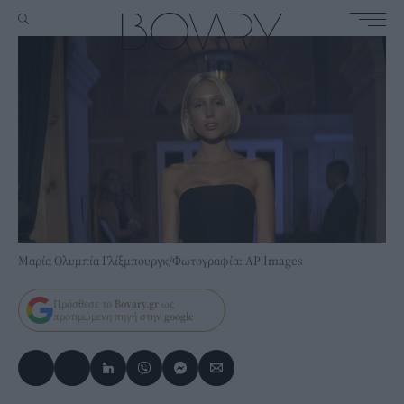
Μαρία Ολυμπία Γλίξμπουργκ/Φωτογραφία: AP Images
Πρόσθεσε το
Bovary.gr
ως
προτιμώμενη πηγή στην
google