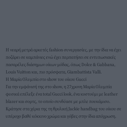
Η νεαρή μετρά αρκετές fashion συνεργασίες, με την ίδια να έχει
ποζάρει σε καμπάνιες ενώ έχει περπατήσει σε εντυπωσιακές
πασαρέλες διάσημων οίκων μόδας, όπως Dolce & Gabbana,
Louis Vuitton και, πιο πρόσφατα, Giambattista Valli.
Η Μαρία Ολυμπία στο show του οίκου Gucci
Για την εμφάνισή της στο show, η 27χρονη Μαρία Ολυμπία
φυσικά επέλεξε ένα total Gucci look, ένα κοστούμι με leather
blazer και σορτς, το οποίο συνδύασε με μπλε πουκάμισο.
Κράτησε στα χέρια της τη θρυλική Jackie handbag του οίκου σε
υπέροχο βαθύ κόκκινο χρώμα και γόβες στην ίδια απόχρωση.