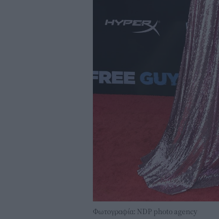
Φωτογραφία: NDP photo agency