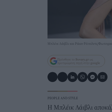
Μπλέικ Λάιβλι και Ράιαν Ρέινολντς/Φωτογρ
Πρόσθεσε το
Bovary.gr
ως
προτιμώμενη πηγή στην
google
PEOPLE AND STYLE
Η Μπλέικ Λάιβλι αποκάλ