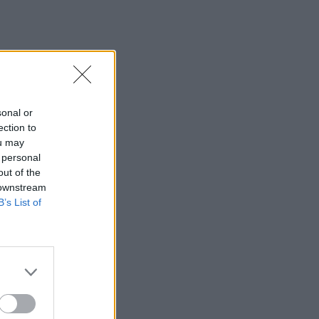
sonal or
ection to
ou may
 personal
out of the
 downstream
B’s List of