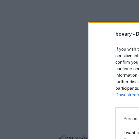
bovary -
D
If you wish 
sensitive in
confirm you
continue se
information 
further disc
participants
Downstream 
Persona
I want t
«Ένα χρόνο αφότου τελειώσα