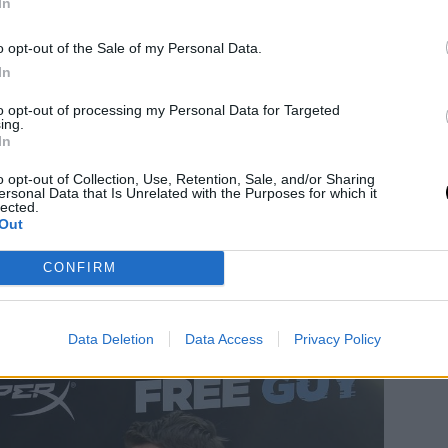
In
αμε λοιπόν να βγούμε double date (διπλό
o opt-out of the Sale of my Personal Data.
ικ είχε έρθει με έναν άλλο τύπο, και εγώ
In
Ήταν το πιο αδέξιο ραντεβού στο οποίο
to opt-out of processing my Personal Data for Targeted
ροτεχνήματα να σκάνε ανάμεσα σε μένα και
ing.
πως η καλύτερος τρόπος για να ξεκινήσει
In
ίστε φίλοι με τον άλλον» είχε σημειώσει το
o opt-out of Collection, Use, Retention, Sale, and/or Sharing
ersonal Data that Is Unrelated with the Purposes for which it
lected.
Out
 Σεπτέμβριο του 2012, έπειτα από ένα
ι τέσσερα παιδιά. Αυτός είναι ο δεύτερος
CONFIRM
τς καθώς το 2008 είχε παντρευτεί την
έμβριο του 2010 με μια κοινή ανακοίνωση
Data Deletion
Data Access
Privacy Policy
 τους.