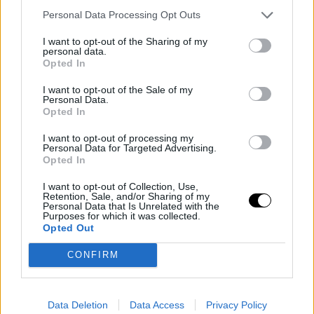
Personal Data Processing Opt Outs
I want to opt-out of the Sharing of my
personal data.
Opted In
I want to opt-out of the Sale of my
AP Images
Personal Data.
Opted In
Ο Ντάστιν Χόφμαν έχει αποκτήσει δυο παιδιά με την πρώην
σύζυγό του, Anne Byrne, και τέσσερα με την 69χρονη Lisa. Η
I want to opt-out of processing my
Personal Data for Targeted Advertising.
Lisa - η οποία είναι επιχειρηματίας στη βιομηχανία καλλυντικών
Opted In
- είχε δηλώσει στο παρελθόν: «Προτεραιότητά μας ήταν να
είμαστε με τα παιδιά. Ακόμα και αν είχαμε μια κοινωνική
I want to opt-out of Collection, Use,
Retention, Sale, and/or Sharing of my
υποχρέωση αργότερα, πρώτα δειπνούσαμε με τα παιδιά και
Personal Data that Is Unrelated with the
Purposes for which it was collected.
μετά βγαίναμε έξω. Εξακολουθεί να μας αρέσει σε όλους να
Opted Out
είμαστε μαζί γύρω από το τραπέζι».
CONFIRM
Αστειεύτηκε επίσης για τον γάμο της με τον διάσημο σύζυγό
της, όταν δήλωσε στην Telegraph: «Λέω ότι ο γάμος στο
Χόλιγουντ είναι σαν τα χρόνια του σκύλου, οπότε πρέπει να το
Data Deletion
Data Access
Privacy Policy
πολλαπλασιάσεις επί 7».