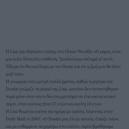
Η Lisa έχει δηλώσει επίσης στο Closer Weekly: «Ο γάμος είναι
μια πολύ δύσκολη υπόθεση. "Δουλεύουμε σκληρά γι' αυτό.
Ήξερα ότι θα κατέληγα με τον Dusty και ότι η ζωή μου θα ήταν
μαζί του».
Η γνωριμία τους μετρά πολλά χρόνια, καθώς η μητέρα του
Dustin γνώριζε τη γιαγιά της Lisa, ωστόσο δεν συναντήθηκαν
παρά μόνο όταν και οι δύο συμμετείχαν σε ένα οικογενειακό
πάρτι, όταν εκείνος ήταν 27 ετών και εκείνη 10 ετών.
Η Lisa θυμάται εκείνη την ημέρα με αγάπη, λέγοντας στην
Daily Mail το 2007: «Ο Dustin μας έλεγε αστεία, έπαιζε πιάνο
και με ενθάρρυνε να χορέψω στο σαλόνι. Αφού βρεθήκαμε