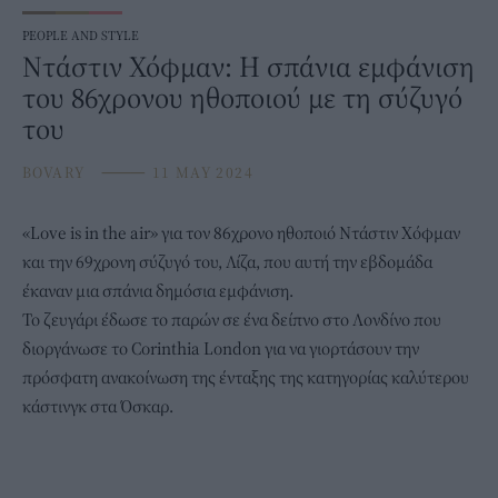
PEOPLE AND STYLE
Ντάστιν Χόφμαν: H σπάνια εμφάνιση
του 86χρονου ηθοποιού με τη σύζυγό
του
BOVARY
⸻
11 MAY 2024
«Love is in the air» για τον 86χρονο
ηθοποιό
Ντάστιν Χόφμαν
και την 69χρονη σύζυγό του, Λίζα, που αυτή την εβδομάδα
έκαναν μια σπάνια δημόσια εμφάνιση.
Το ζευγάρι έδωσε το παρών σε ένα δείπνο στο Λονδίνο που
διοργάνωσε το Corinthia London για να γιορτάσουν την
πρόσφατη ανακοίνωση της ένταξης της κατηγορίας καλύτερου
κάστινγκ στα Όσκαρ.