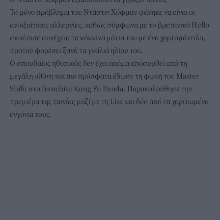
Το μόνο πρόβλημα του Ντάστιν Χόφμαν φάνηκε να είναι οι
ανοιξιάτικες αλλεργίες, καθώς σύμφωνα με το βρετανικό Hello
σκούπισε συνέχεια τα κόκκινα μάτια του με ένα χαρτομάντιλο,
προτού φορέσει ξανά τα γυαλιά ηλίου του.
Ο σπουδαίος ηθοποιός δεν έχει ακόμα αποσυρθεί από τη
μεγάλη οθόνη και πιο πρόσφατα έδωσε τη φωνή του Master
Shifu στο franchise Kung Fu Panda. Παρακολούθησε την
πρεμιέρα της ταινίας μαζί με τη Lisa και δύο από τα χαριτωμένα
εγγόνια τους.