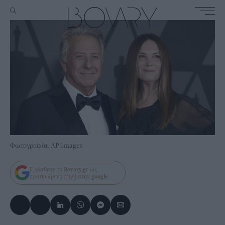
Φωτογραφία: AP Images
Πρόσθεσε το
Bovary.gr
ως
προτιμώμενη πηγή στην
google