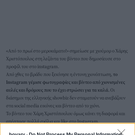
«Από το πρωί στο μεροκάματο!» σημείωσε με χιούμορ o Χάρης
Χριστόπουλος στη λεζάντα του βίντεο που δημοσίευσε στο
προφίλ του στο instagram.
Από χθες το βράδυ που ξεκίνησε η έντονη χιονόπτωση,
το
Instagram γέμισε φωτογραφίες και βίντεο από χιονισμένες
αυλές και δρόμους που το έχει στρώσει για τα καλά.
Οι
διάσημοι της ελληνικής showbiz δεν σταματούν να ανεβάζουν
στα social media εικόνες και βίντεο από το χιόνι.
Το βίντεο του Χάρη Χριστόπουλου όμως κάνει τη διαφορά και
απέσπασε πολλά σχόλια και like στο Instagram.
Δείτε το βίντεο:
bovary -
Do Not Process My Personal Information