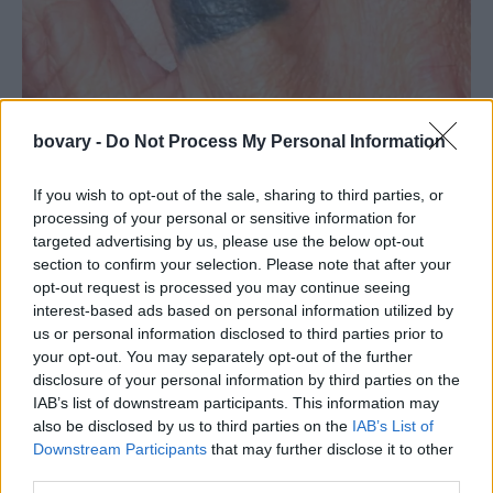
bovary -
Do Not Process My Personal Information
If you wish to opt-out of the sale, sharing to third parties, or
processing of your personal or sensitive information for
targeted advertising by us, please use the below opt-out
section to confirm your selection. Please note that after your
opt-out request is processed you may continue seeing
Ο Μαρκ Αντονι έτοιμος για τέταρτο γάμο
interest-based ads based on personal information utilized by
O Mαρκ Αντονι απέκτησε δύο παιδιά με την πρώην σύντροφό
us or personal information disclosed to third parties prior to
your opt-out. You may separately opt-out of the further
του,
Ντέμπι Ροσάτο
με την οποία ήταν ζευγάρι το 1994. Στη
disclosure of your personal information by third parties on the
συνέχεια, το 2000, παντρεύτηκε με την ηθοποιό
Νταγιανάρα
IAB’s list of downstream participants. This information may
Τόρες
, με την οποία έχει δύο γιους. Μετά από τέσσερα χρόνια
also be disclosed by us to third parties on the
IAB’s List of
παντρεύτηκε την
Τζένιφερ Λόπεζ,
αποκτώντας τα δίδυμα Μαξ
Downstream Participants
that may further disclose it to other
third parties.
και Εμ. Στη συνέχεια, το 2014 παντρεύτηκε το μοντέλο
Σάννον