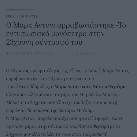
PEOPLE AND STYLE
O Μαρκ Αντονι αρραβωνιάστηκε -Το
εντυπωσιακό μονόπετρο στην
23χρονη σύντροφό του
ΦΡΑΝΣΙΣ ΓΙΑΤΖΟΓΛΟΥ
⸻
16 MAY 2022
Ο 53χρονος πρώην σύζυγός της
Τζένιφερ Λόπεζ,
Μαρκ Αντονι,
αρραβωνιάστηκε την 23χρονη σύντροφό του.
Πριν λίγες εβδομάδες,
ο
Mαρκ Αντονι
και η Νάντια Φερέιρα
είχαν πάει καλεσμένοι στον γάμο του Μπρούκλιν Μπέκαμ.
Μάλιστα το 23χρονο μοντέλο είχε τραβήξει την προσοχή
φορώντας δημιουργία της Βικτόρια Μπέκαμ.
Ο Μαρκ Αντονι, παρόλο που έχει παντρευτεί 3 φορές, έκανε
πρόταση γάμου στην σύντροφό του, Νάντια Φερέιρα με το
23χρονο μοντέλο να λέει το «ναι» στον τραγουδιστή.