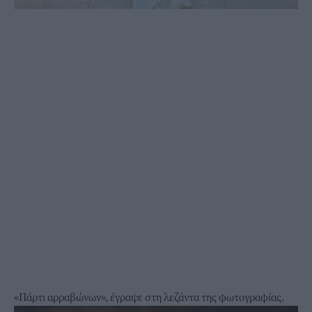
«Πάρτι αρραβώνων», έγραψε στη λεζάντα της φωτογραφίας.