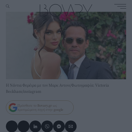
H Νάντια Φερέιρα με τον Μαρκ Αντονι/Φωτογραφία: Victoria
Beckham/instagram
Πρόσθεσε το
Bovary.gr
ως
προτιμώμενη πηγή στην
google