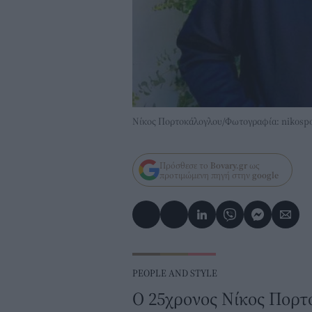
Νίκος Πορτοκάλογλου/Φωτογραφία: nikospo
Πρόσθεσε το
Bovary.gr
ως
προτιμώμενη πηγή στην
google
PEOPLE AND STYLE
Ο 25χρονος Νίκος Πορτ