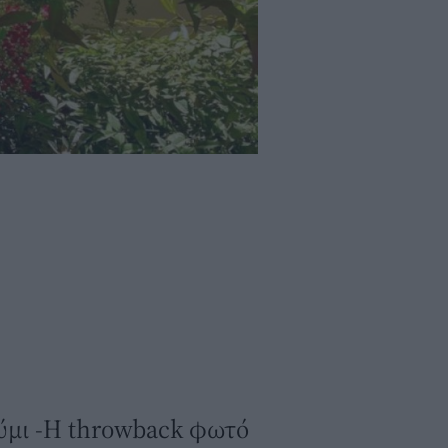
ύμι -Η throwback φωτό