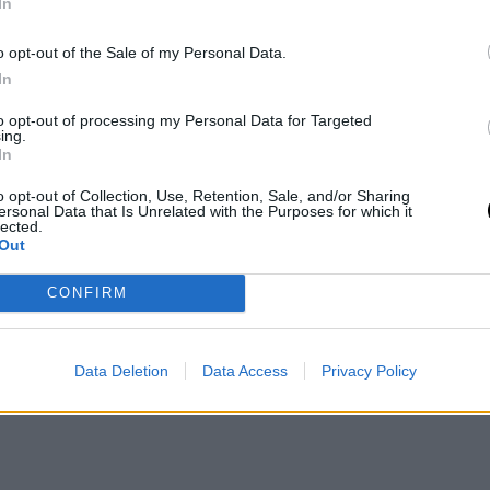
μιας οικογένειας χρειάζεται σταθερότητα,
In
 πάντα αυτό προσπάθησα να κάνω, να
o opt-out of the Sale of my Personal Data.
 μουσική μου, στην ζωή μου. Την στιγμή
In
 και αισθάνθηκα ότι είναι η γυναίκα της
to opt-out of processing my Personal Data for Targeted
κατάλαβα ότι εκεί άρχισε το πραγματικό
ing.
In
τσιρίκια με απόλυτη άγνοια κινδύνου,
ς μας έμειναν άφωνοι και για αρκετά
o opt-out of Collection, Use, Retention, Sale, and/or Sharing
ersonal Data that Is Unrelated with the Purposes for which it
lected.
α νεανικό καπρίτσιο», είχε δηλώσει σε
Out
CONFIRM
Data Deletion
Data Access
Privacy Policy