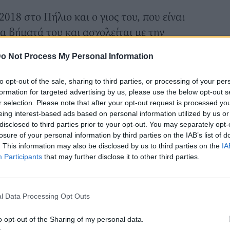
018 στο Πήλιο και ο γιος του, που είναι
α βήματά του και ασχολείται με την
o Not Process My Personal Information
άρτησε πρόσφατα μια φωτογραφία στο
ου γάμου του, γράφοντας «
ακριβώς 39
to opt-out of the sale, sharing to third parties, or processing of your per
formation for targeted advertising by us, please use the below opt-out s
r selection. Please note that after your opt-out request is processed y
α φορά λευκό κοστούμι, πουκάμισο και
eing interest-based ads based on personal information utilized by us or
η γυναίκα του που χαμογελά μέσα στο
disclosed to third parties prior to your opt-out. You may separately opt-
losure of your personal information by third parties on the IAB’s list of
ς τη γαμήλια ανθοδέσμη.
. This information may also be disclosed by us to third parties on the
IA
οντεύουμε τα σαράντα χρόνια μαζί. Πάμε
Participants
that may further disclose it to other third parties.
ο. Είναι δύσκολο να συντηρήσεις ζωντανό
κι μέχρι μια σχέση, φιλική, συνεργατική,
l Data Processing Opt Outs
ική, που έχει καθημερινότητα. Και να
ελματική του μουσικού, ενός
o opt-out of the Sharing of my personal data.