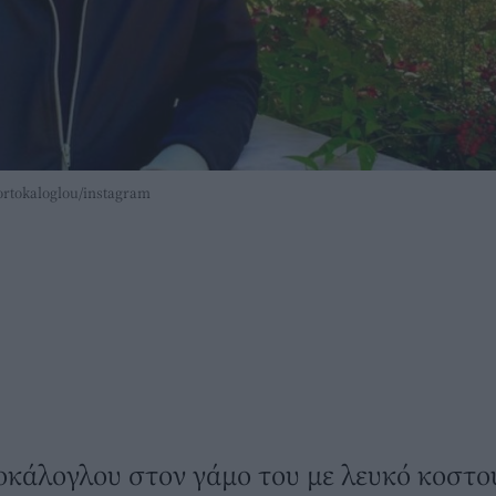
rtokaloglou/instagram
οκάλογλου στον γάμο του με λευκό κοστο