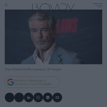
Πιρς Μπρόσναν/Φωτογραφία: AP images
Πρόσθεσε το
Bovary.gr
ως
προτιμώμενη πηγή στην
google