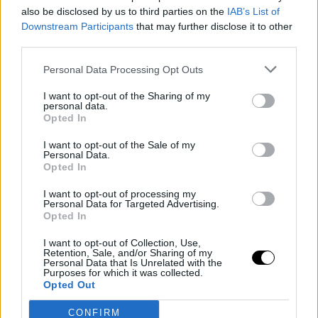
also be disclosed by us to third parties on the
IAB’s List of
Downstream Participants
that may further disclose it to other
third parties.
Personal Data Processing Opt Outs
I want to opt-out of the Sharing of my
personal data.
Opted In
I want to opt-out of the Sale of my
Personal Data.
Opted In
PEOPLE AND STYLE
Το ασυνήθιστο όνομα που έδωσε η Ριάνα στον δεύτερο
I want to opt-out of processing my
Personal Data for Targeted Advertising.
γιο της
Opted In
08 SEP 2023
I want to opt-out of Collection, Use,
Retention, Sale, and/or Sharing of my
Personal Data that Is Unrelated with the
TAGS
ΠΙΡΣ ΜΠΡΟΣΝΑΝ
/
ΕΛΛΗΝΙΚΑ ΝΗΣΙΑ
Purposes for which it was collected.
Opted Out
CONFIRM