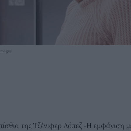
 images
ίσθια της Τζένιφερ Λόπεζ -Η εμφάνιση με