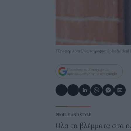
Τζένιφερ Λόπεζ/Φωτογραφία: Splash/Ideal
Πρόσθεσε το
Bovary.gr
ως
προτιμώμενη πηγή στην
google
PEOPLE AND STYLE
Ολα τα βλέμματα στα οπ