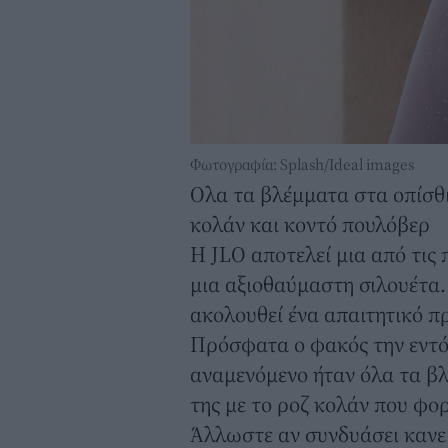
Φωτογραφία: Splash/Ideal images
Ολα τα βλέμματα στα οπίσθι
κολάν και κοντό πουλόβερ
Η JLO αποτελεί μια από τις 
μια αξιοθαύμαστη σιλουέτα. 
ακολουθεί ένα απαιτητικό 
Πρόσφατα ο φακός την εντόπ
αναμενόμενο ήταν όλα τα β
της με το ροζ κολάν που φο
Άλλωστε αν συνδυάσει κανείς