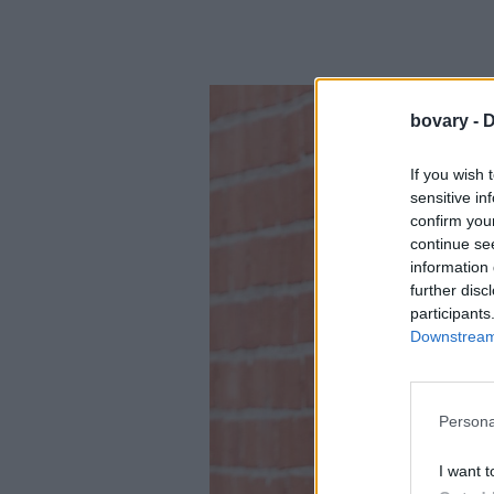
bovary -
D
If you wish 
sensitive in
confirm you
continue se
information 
further disc
participants
Downstream 
Persona
I want t