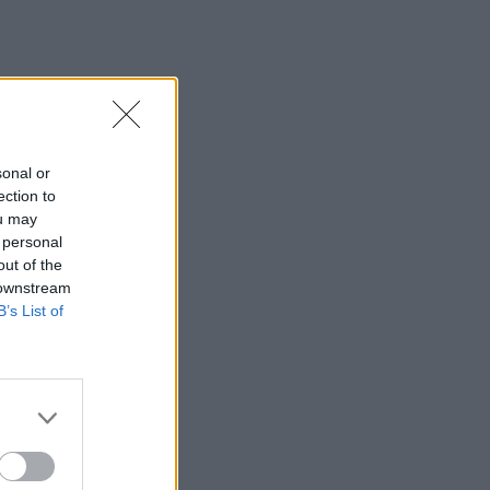
sonal or
ection to
ou may
 personal
out of the
 downstream
B’s List of