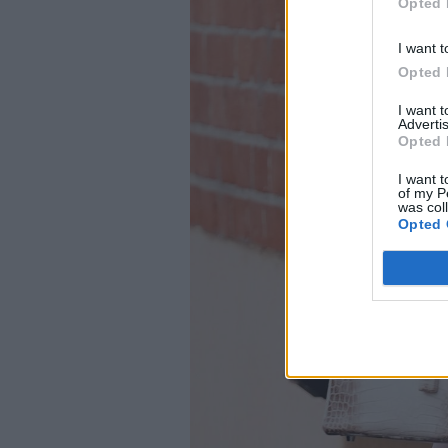
Opted 
I want t
Opted 
I want 
Advertis
Opted 
I want t
of my P
was col
Opted 