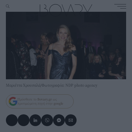
Μαριέττα Χρουσαλά/Φωτογραφία: NDP photo agency
Πρόσθεσε το
Bovary.gr
ως
προτιμώμενη πηγή στην
google