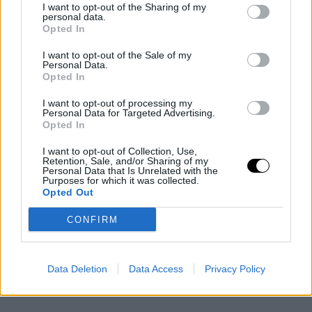
I want to opt-out of the Sharing of my
personal data.
Opted In
I want to opt-out of the Sale of my
Personal Data.
Opted In
I want to opt-out of processing my
Personal Data for Targeted Advertising.
Opted In
Η Μαριέττα Χρουσαλά είναι ιδιαίτερα ενεργή στα social media
I want to opt-out of Collection, Use,
και μοιράζεται συχνά με τους followers της στιγμές από την
Retention, Sale, and/or Sharing of my
Personal Data that Is Unrelated with the
καθημερινότητά της και τα ταξίδια της στο εξωτερικό.
Purposes for which it was collected.
Opted Out
Αυτή τη φορά αναπόλησε τα χρόνια που έκανε μόντελινγκ και
μοιράστηκε με τους followers αξέχαστες στιγμές της από τα
CONFIRM
00s.
Data Deletion
Data Access
Privacy Policy