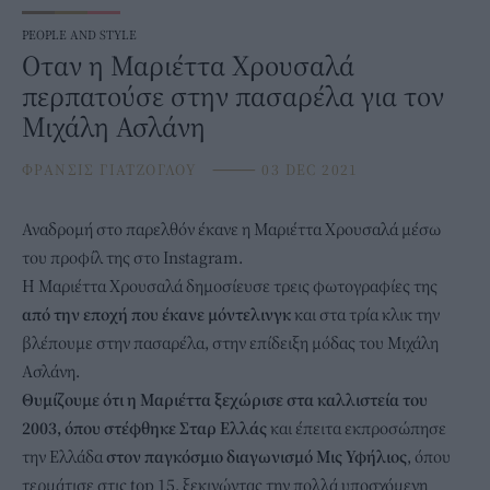
PEOPLE AND STYLE
Οταν η Μαριέττα Χρουσαλά
περπατούσε στην πασαρέλα για τον
Μιχάλη Ασλάνη
ΦΡΑΝΣΙΣ ΓΙΑΤΖΟΓΛΟΥ
⸻
03 DEC 2021
Αναδρομή στο παρελθόν έκανε η
Μαριέττα Χρουσαλά
μέσω
του προφίλ της στο Instagram.
H
Mαριέττα Χρουσαλά
δημοσίευσε τρεις φωτογραφίες της
από την εποχή που έκανε μόντελινγκ
και στα τρία κλικ την
βλέπουμε στην πασαρέλα, στην επίδειξη μόδας του Μιχάλη
Ασλάνη.
Θυμίζουμε ότι η Μαριέττα ξεχώρισε στα καλλιστεία του
2003, όπου στέφθηκε Σταρ Ελλάς
και έπειτα εκπροσώπησε
την Ελλάδα
στον παγκόσμιο διαγωνισμό Μις Υφήλιος
, όπου
τερμάτισε στις top 15, ξεκινώντας την πολλά υποσχόμενη