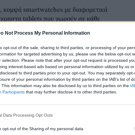
, κομψά smartwatches με διαφορετικά
ύχρηστα tablets που χωρούν σε κάθε
 να γίνουν το ομορφότερο δώρο για τη
o Not Process My Personal Information
to opt-out of the sale, sharing to third parties, or processing of your per
formation for targeted advertising by us, please use the below opt-out s
r selection. Please note that after your opt-out request is processed y
eing interest-based ads based on personal information utilized by us or
disclosed to third parties prior to your opt-out. You may separately opt-
losure of your personal information by third parties on the IAB’s list of
. This information may also be disclosed by us to third parties on the
IA
 διευκολύνει την καθημερινότητά της με
Participants
that may further disclose it to other third parties.
EI FreeBuds Lipstick
! Αυτό το ζευγάρι
μψό σχεδιασμό, την πιο εκλεπτυσμένη θήκη
l Data Processing Opt Outs
ν συνδυασμό κόκκινου και μαύρου που
ου. Εάν στα εξωτερικά χαρακτηριστικά
o opt-out of the Sharing of my personal data.