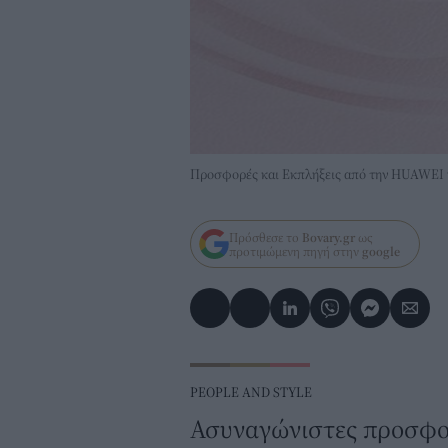
Προσφορές και Εκπλήξεις από την HUAWEI γ
Πρόσθεσε το
Bovary.gr
ως
προτιμώμενη πηγή στην
google
PEOPLE AND STYLE
Ασυναγώνιστες προσφορ