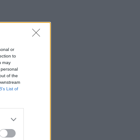
sonal or
ection to
ou may
 personal
out of the
 downstream
B’s List of