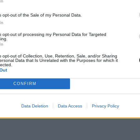
 όπως είναι η μεγάλη διάρκεια ζωής της
In
, ο εργονομικός σχεδιασμός και η εύκολη
o opt-out of the Sale of my Personal Data.
ευών, τότε δεν είναι δύσκολο να
In
FreeBuds Lipstick συνδυάζουν αρμονικά
to opt-out of processing my Personal Data for Targeted
ιτήσεις με την αψεγάδιαστη σχεδίαση.
ing.
In
es αναμφισβήτητα αποτελούν σημαντικό
 πόσο μάλλον για μια γυναίκα που θέλει
o opt-out of Collection, Use, Retention, Sale, and/or Sharing
ersonal Data that Is Unrelated with the Purposes for which it
lected.
 Watch GT 3
η καθεμία μπορεί να έχει το
Out
ό τις απεριόριστες επιλογές
ν είναι η περίσταση, το HUAWEI Watch GT
CONFIRM
ς hi-tech προσωπικός βοηθός, όσο και ως
Data Deletion
Data Access
Privacy Policy