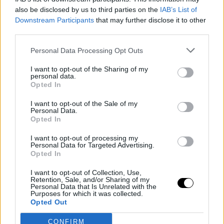
also be disclosed by us to third parties on the
IAB’s List of
Downstream Participants
that may further disclose it to other
third parties.
Personal Data Processing Opt Outs
I want to opt-out of the Sharing of my
personal data.
Opted In
I want to opt-out of the Sale of my
Personal Data.
Opted In
I want to opt-out of processing my
Personal Data for Targeted Advertising.
Opted In
I want to opt-out of Collection, Use,
Φωτογραφία: NDP photo agency
Retention, Sale, and/or Sharing of my
Personal Data that Is Unrelated with the
Το ζευγάρι αποφάσισε να χωρίσει έπειτα από 14 χρόνια σχέσης,
Purposes for which it was collected.
κατά τη διάρκεια της εγκυμοσύνης της Μαρκέλλας Γιαννάτου.
Opted Out
CONFIRM