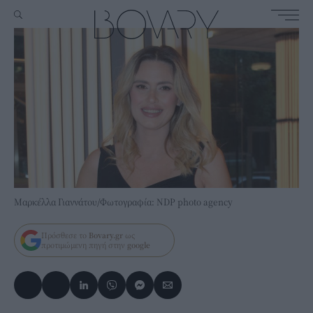
Μαρκέλλα Γιαννάτου/Φωτογραφία: NDP photo agency
Πρόσθεσε το
Bovary.gr
ως
προτιμώμενη πηγή στην
google