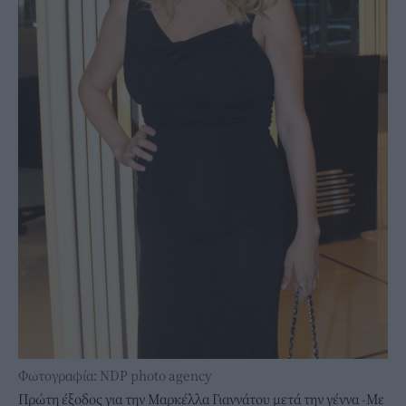
Φωτογραφία: NDP photo agency
Πρώτη έξοδος για την Μαρκέλλα Γιαννάτου μετά την γέννα -Με