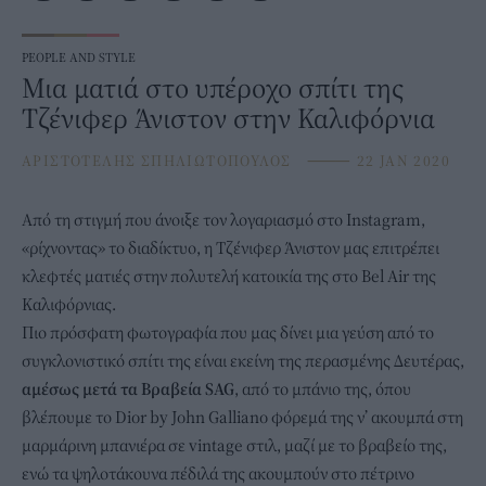
PEOPLE AND STYLE
Μια ματιά στο υπέροχο σπίτι της
Τζένιφερ Άνιστον στην Καλιφόρνια
ΑΡΙΣΤΟΤΕΛΗΣ ΣΠΗΛΙΩΤΟΠΟΥΛΟΣ
⸻
22 JAN 2020
Από τη στιγμή που άνοιξε τον λογαριασμό στο Instagram,
«ρίχνοντας» το διαδίκτυο, η
Τζένιφερ Άνιστον
μας επιτρέπει
κλεφτές ματιές στην πολυτελή κατοικία της στο Bel Air της
Καλιφόρνιας.
Πιο πρόσφατη φωτογραφία που μας δίνει μια γεύση από το
συγκλονιστικό σπίτι της είναι εκείνη της περασμένης Δευτέρας,
αμέσως μετά τα Βραβεία SAG
, από το μπάνιο της, όπου
βλέπουμε το Dior by John Galliano φόρεμά της ν’ ακουμπά στη
μαρμάρινη μπανιέρα σε vintage στιλ, μαζί με το βραβείο της,
ενώ τα ψηλοτάκουνα πέδιλά της ακουμπούν στο πέτρινο