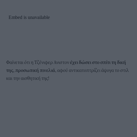
Φαίνεται ότι η Τζένιφερ Ανιστον
έχει δώσει στο σπίτι τη δική
της, προσωπική πινελιά
, αφού αντικατοπτρίζει άψογα το στιλ
και την αισθητική της!