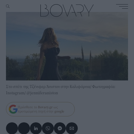
Στο σπίτι της Τζένιφερ Άνιστον στην Καλιφόρνια/ Φωτογραφία:
Instagram/ @jenniferaniston
Πρόσθεσε το
Bovary.gr
ως
προτιμώμενη πηγή στην
google