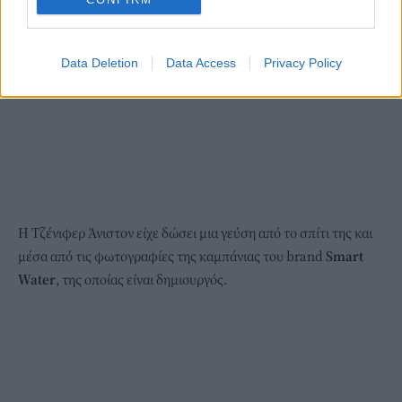
Data Deletion
Data Access
Privacy Policy
Η Τζένιφερ Άνιστον είχε δώσει μια γεύση από το σπίτι της και
μέσα από τις φωτογραφίες της καμπάνιας του brand
Smart
Water
, της οποίας είναι δημιουργός.