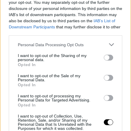
your opt-out. You may separately opt-out of the further
«μυστική» συνταγή που είχε αποκαλύψει το 2017 η Δέσποινα
disclosure of your personal information by third parties on the
Βανδή.
IAB’s list of downstream participants. This information may
Δείτε τη συνταγή της Δέσποινας Βανδή για τσουρέκια
also be disclosed by us to third parties on the
IAB’s List of
Υλικά
Downstream Participants
that may further disclose it to other
6 αυγά
third parties.
180 γρ. μαγιά
Personal Data Processing Opt Outs
2 1/2 κιλά αλεύρι για όλες τις χρήσεις
I want to opt-out of the Sharing of my
1 1/2 φλ. χλιαρό νερό
personal data.
300γρ. βούτυρο αιγοπρόβειο
Opted In
750 ζάχαρη
I want to opt-out of the Sale of my
600 γρ. γάλα
Personal Data.
Opted In
1 φακελάκι μαχλέπι
1 φακελάκι κακουλε
I want to opt-out of processing my
Personal Data for Targeted Advertising.
5-6 κομματάκια μαστίχας
Opted In
1/2 κγ αλάτι
I want to opt-out of Collection, Use,
Ξύσμα από 1 πορτοκάλι
Retention, Sale, and/or Sharing of my
Εκτέλεση
Personal Data that Is Unrelated with the
Purposes for which it was collected.