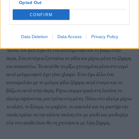
Ετοιμάζουμε το προζύμι. Νερο μαγιά και 1/2 κιλό αλεύρι! Να
Opted Out
θυμάστε ότι το σημαντικότερο στο να φτιάξετε τσουρέκια είναι
CONFIRM
πως όλα τα υλικά πρέπει να είναι σε θερμοκρασία δωματίου. Τα
του ψυγείου να μην είναι παγωμένα και τα ζεστά να μην είναι
καυτά. Όση ώρα κάνει το προζύμι να φουσκώσει εγώ
Data Deletion
Data Access
Privacy Policy
παράλληλα κάνω τα παρακάτω.
Λιώνω του βούτυρο σε ένα κατσαρολάκι και το βάζω στην
άκρη. Στη συνέχεια ζεσταίνω το γάλα και ρίχνω μέσα τη ζάχαρη
και ανακατεύω. Τα αυγά θα τα ρίξω χτυπημένα μέσα στο υγρό
αυτό μείγμα αφού έχει γίνει χλιαρό. Έτσι έχω άλλο ένα
κατσαρολάκι με το μείγμα γάλα-ζάχαρη-αυγά έτοιμο και το
βάζω κι αυτό στην άκρη. Ρίχνω περιμετρικά στη λεκάνη το
αλεύρι αφήνοντας μια τρύπα στη μέση. Πάνω στο αλεύρι ρίχνω
το αλάτι, το ξύσμα, το μαχλέπι, το κακουλέ και τη μαστίχα την
οποία πρέπει να την κάνετε σκόνη είτε με γουδί και γουδοχέρι
είτε στο multi όπου θα τη χτυπήσετε με λίγη ζάχαρη.