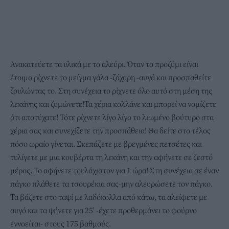
Ανακατεύετε τα υλικά με το αλεύρι. Όταν το προζύμι είναι
έτοιμο ρίχνετε το μείγμα γάλα -ζάχαρη -αυγά και προσπαθείτε
ζουλώντας το. Στη συνέχεια το ρίχνετε όλο αυτό στη μέση της
λεκάνης και ζυμώνετε!Τα χέρια κολλάνε και μπορεί να νομίζετε
ότι αποτύχατε! Τότε ρίχνετε λίγο λίγο το λιωμένο βούτυρο στα
χέρια σας και συνεχίζετε την προσπάθεια! Θα δείτε στο τέλος
πόσο ωραίο γίνεται. Σκεπάζετε με βρεγμένες πετσέτες και
τυλίγετε με μια κουβέρτα τη λεκάνη και την αφήνετε σε ζεστό
μέρος. Το αφήνετε τουλάχιστον για 1 ώρα! Στη συνέχεια σε έναν
πάγκο πλάθετε τα τσουρέκια σας-μην αλευρώσετε τον πάγκο.
Τα βάζετε στο ταψί με λαδόκολλα από κάτω, τα αλείφετε με
αυγό και τα ψήνετε για 25' -έχετε προθερμάνει το φούρνο
εννοείται- στους 175 βαθμούς.