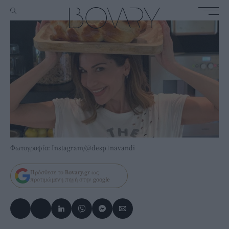
Φωτογραφία: Instagram/@desp1navandi
Πρόσθεσε το
Bovary.gr
ως
προτιμώμενη πηγή στην
google