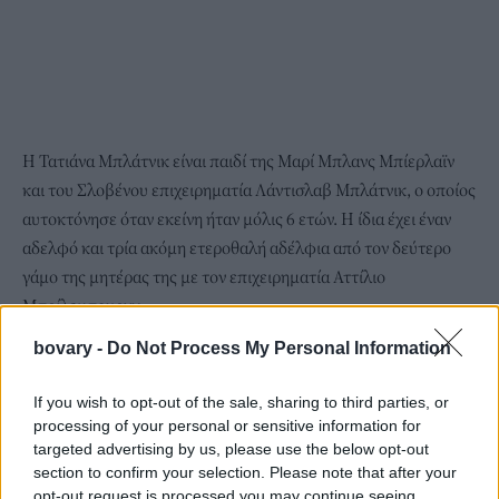
Η Τατιάνα Μπλάτνικ είναι παιδί της Μαρί Μπλανς Μπίερλαϊν
και του Σλοβένου επιχειρηματία Λάντισλαβ Μπλάτνικ, ο οποίος
αυτοκτόνησε όταν εκείνη ήταν μόλις 6 ετών. Η ίδια έχει έναν
αδελφό και τρία ακόμη ετεροθαλή αδέλφια από τον δεύτερο
γάμο της μητέρας της με τον επιχειρηματία Αττίλιο
Μπρίλεμπουργκ.
bovary -
Do Not Process My Personal Information
If you wish to opt-out of the sale, sharing to third parties, or
processing of your personal or sensitive information for
targeted advertising by us, please use the below opt-out
section to confirm your selection. Please note that after your
opt-out request is processed you may continue seeing