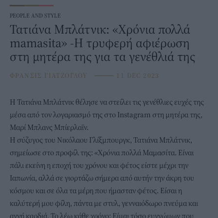
PEOPLE AND STYLE
Τατιάνα Μπλάτνικ: «Χρόνια πολλά
mamasita» -Η τρυφερή αφιέρωση
στη μητέρα της για τα γενέθλιά της
ΦΡΑΝΣΙΣ ΓΙΑΤΖΟΓΛΟΥ
⸻
11 DEC 2023
Η
Τατιάνα Μπλάτνικ
θέλησε να στείλει τις γενέθλιες ευχές της
μέσα από τον λογαριασμό της στο Instagram
στη μητέρα της,
Μαρί Μπλανς Μπίερλαϊν.
Η σύζυγος του Νικόλαου Γλίξμπουργκ, Τατιάνα Μπλάτνικ,
σημείωσε στο προφίλ της: «Χρόνια πολλά Μαμασίτα. Είναι
πάλι εκείνη η εποχή του χρόνου και φέτος είστε μέχρι την
Ιαπωνία, αλλά σε γιορτάζω σήμερα από αυτήν την άκρη του
κόσμου και σε όλα τα μέρη που ήμασταν φέτος. Είσαι η
καλύτερή μου φίλη, πάντα με στυλ, γενναιόδωρο πνεύμα και
αγνή καρδιά. Το λέω κάθε χρόνο: Είμαι τόσο ευγνώμων που