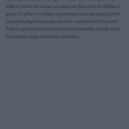
ήρθα σε αυτόν τον κόσμο ως κόρη σου. Εδώ είναι τα ταξίδια, ο
χορός, το γέλιο, το κλάμα, το μαγείρεμα και ο όμορφος χρόνος.
Σε αγαπώ μέχρι το φεγγάρι και πίσω – καλή νέα σελήνη στον
Τοξότη, χρόνια πολλά στην καλύτερη mamasita και juju ever!
Σε αγαπάμε μέχρι το φεγγάρι και πίσω».