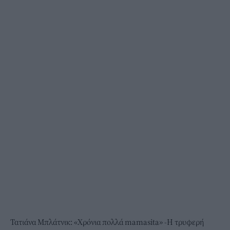
Τατιάνα Μπλάτνικ: «Χρόνια πολλά mamasita» -Η τρυφερή