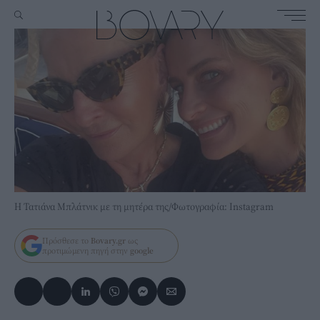
Η Τατιάνα Μπλάτνικ με τη μητέρα της/Φωτογραφία: Instagram
Πρόσθεσε το
Bovary.gr
ως
προτιμώμενη πηγή στην
google