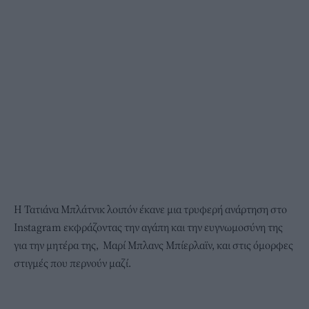
Η Τατιάνα Μπλάτνικ λοιπόν έκανε μια τρυφερή ανάρτηση στο
Instagram εκφράζοντας την αγάπη και την ευγνωμοσύνη της
για την μητέρα της, Μαρί Μπλανς Μπίερλαϊν, και στις όμορφες
στιγμές που περνούν μαζί.