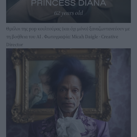
Θρύλοι της pop κουλτούρας (και όχι μόνο) ξαναζωντανεύουν με
τη βοήθεια του ΑΙ . Φωτογραφία: Micah Daigle · Creative
Director