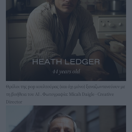
Θρύλοι της pop κουλτούρας (και όχι μόνο) ξαναζωντανεύουν με
τη βοήθεια του ΑΙ . Φωτογραφία: Micah Daigle · Creative
Director