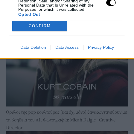
Retention, Sale, and/or Sharing of my
Personal Data that Is Unrelated with the
Purposes for which it was collected.
Opted Out
CONFIRM
Data Deletion
Data Access
Privacy Policy
Θρύλοι της pop κουλτούρας (και όχι μόνο) ξαναζωντανεύουν με
τη βοήθεια του ΑΙ . Φωτογραφία: Micah Daigle · Creative
Director