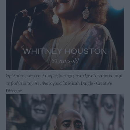
Θρύλοι της pop κουλτούρας (και όχι μόνο) ξαναζωντανεύουν με
τη βοήθεια του ΑΙ . Φωτογραφία: Micah Daigle · Creative
Director