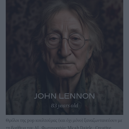
Θρύλοι της pop κουλτούρας (και όχι μόνο) ξαναζωντανεύουν με
τη βοήθεια του ΑΙ . Φωτογραφία: Micah Daigle · Creative