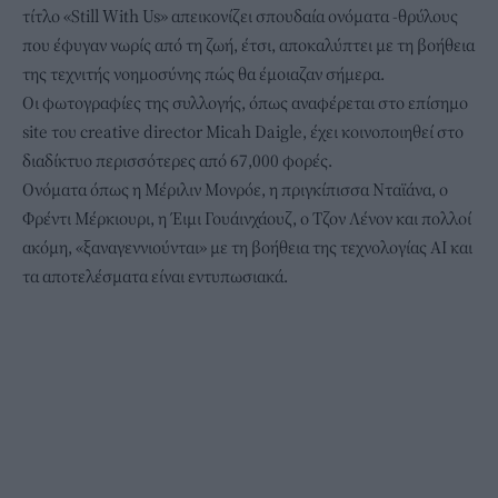
τίτλο «
Still With Us
» απεικονίζει σπουδαία ονόματα -θρύλους
που έφυγαν νωρίς από τη ζωή, έτσι, αποκαλύπτει με τη βοήθεια
της τεχνιτής νοημοσύνης πώς θα έμοιαζαν σήμερα.
Οι φωτογραφίες της συλλογής, όπως αναφέρεται στο επίσημο
site του creative director
Micah Daigle
, έχει κοινοποιηθεί στο
διαδίκτυο περισσότερες από 67,000 φορές.
Ονόματα όπως η Μέριλιν Μονρόε, η πριγκίπισσα Νταϊάνα, ο
Φρέντι Μέρκιουρι, η Έιμι Γουάινχάουζ, ο Τζον Λένον και πολλοί
ακόμη, «ξαναγεννιούνται» με τη βοήθεια της τεχνολογίας AI και
τα αποτελέσματα είναι εντυπωσιακά.