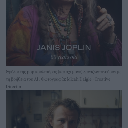
Θρύλοι της pop κουλτούρας (και όχι μόνο) ξαναζωντανεύουν με
τη βοήθεια του ΑΙ . Φωτογραφία: Micah Daigle · Creative
Director