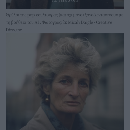
Θρύλοι της pop κουλτούρας (και όχι μόνο) ξαναζωντανεύουν με
τη βοήθεια του ΑΙ . Φωτογραφία: Micah Daigle · Creative
Director