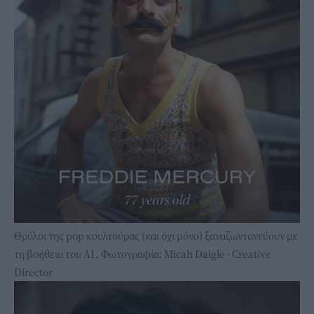
Θρύλοι της pop κουλτούρας (και όχι μόνο) ξαναζωντανεύουν με
τη βοήθεια του ΑΙ . Φωτογραφία: Micah Daigle · Creative
Director