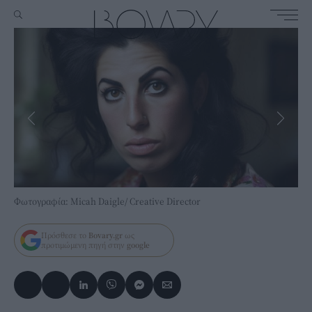
Φωτογραφία: Micah Daigle/ Creative Director
Φωτ
Πρόσθεσε το
Bovary.gr
ως
προτιμώμενη πηγή στην
google