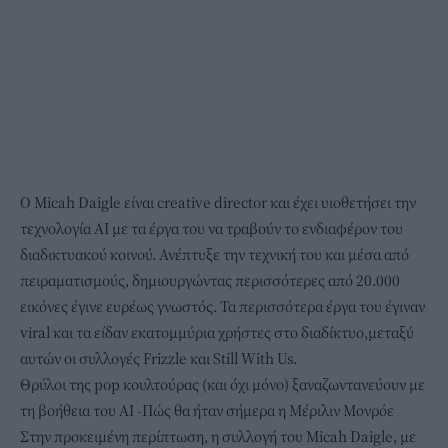
Ο
Micah Daigle
είναι creative director και έχει υιοθετήσει την
τεχνολογία AI με τα έργα του να τραβούν το ενδιαφέρον του
διαδικτυακού κοινού. Ανέπτυξε την τεχνική του και μέσα από
πειραματισμούς, δημιουργώντας περισσότερες από 20.000
εικόνες έγινε ευρέως γνωστός. Τα περισσότερα έργα του έγιναν
viral και τα είδαν εκατομμύρια χρήστες στο διαδίκτυο,μεταξύ
αυτών οι συλλογές Frizzle και Still With Us.
Θρύλοι της pop κουλτούρας (και όχι μόνο) ξαναζωντανεύουν με
τη βοήθεια του ΑΙ -Πώς θα ήταν σήμερα η Μέριλιν Μονρόε
Στην προκειμένη περίπτωση, η συλλογή του Micah Daigle, με