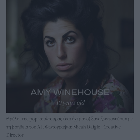
Θρύλοι της pop κουλτούρας (και όχι μόνο) ξαναζωντανεύουν με
τη βοήθεια του ΑΙ . Φωτογραφία: Micah Daigle · Creative
Director