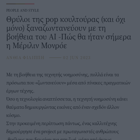
PEOPLE AND STYLE
Θρύλοι της pop κουλτούρας (και όχι
μόνο) ξαναζωντανεύουν με τη
βοήθεια του ΑΙ -Πώς θα ήταν σήμερα
η Μέριλιν Μονρόε
ΑΝΘΙΑ ΦΙΛΙΠΠΗ
⸻
02 JUN 2023
Με τη βοήθεια της
τεχνητής νοημοσύνης
, πολλά είναι τα
πρόσωπα που «ζωντανεύουν» μέσα από πίνακες πραγματικών
έργων τέχνης.
Όσο η τεχνολογία αναπτύσσεται, η τεχνητή νοημοσύνη κάνει
θαύματα δημιουργώντας εικόνες από έναν σχεδόν άλλον
κόσμο.
Στην προκειμένη περίπτωση πάντως, ένας καλλιτέχνης
δημιούργησε ένα project με πρωταγωνιστές ανθρώπους
-θρύλους που δεν είναι πια στη ζωή, μέσα από άκρως