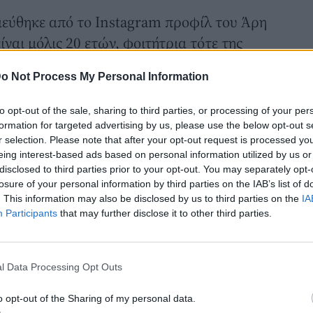
εύθηκε από το Instagram προφίλ του Άρη
ναι μόλις 20 ετών, φοιτήτρια τότε της
κού Θεάτρου.
o Not Process My Personal Information
20 ετών, στην πρώτη επαγγελματική της
to opt-out of the sale, sharing to third parties, or processing of your per
ώτη επαγγελματική της εμφάνιση στο
formation for targeted advertising by us, please use the below opt-out s
r selection. Please note that after your opt-out request is processed y
ία της Νόβακ Φιλμ «Πρέπει να τα
eing interest-based ads based on personal information utilized by us or
το μυθιστόρημα του Γρηγόρη Ξενόπουλου
disclosed to third parties prior to your opt-out. You may separately opt-
losure of your personal information by third parties on the IAB’s list of
 προβάλλεται για πρώτη φορά στις
. This information may also be disclosed by us to third parties on the
IA
Participants
that may further disclose it to other third parties.
ς μαθήτρια γυμνασίου στη Ζάκυνθο,
επαφή με τη μεγάλη οθόνη με ένα μικρό
l Data Processing Opt Outs
 δραματική ταινία «Ο κόκκινος βράχος»
ική μεταφορά του ομώνυμου
o opt-out of the Sharing of my personal data.