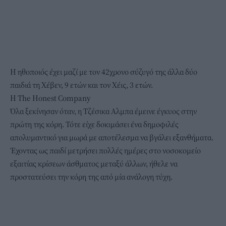
Η ηθοποιός έχει μαζί με τον 42χρονο σύζυγό της άλλα δύο
παιδιά τη Χέβεν, 9 ετών και τον Χέις, 3 ετών.
Η The Honest Company
Όλα ξεκίνησαν όταν, η Τζέσικα Αλμπα έμεινε έγκυος στην
πρώτη της κόρη. Τότε είχε δοκιμάσει ένα δημοφιλές
απολυμαντικό για μωρά με αποτέλεσμα να βγάλει εξανθήματα.
Έχοντας ως παιδί μετρήσει πολλές ημέρες στο νοσοκομείο
εξαιτίας κρίσεων άσθματος μεταξύ άλλων, ήθελε να
προστατεύσει την κόρη της από μία ανάλογη τύχη.