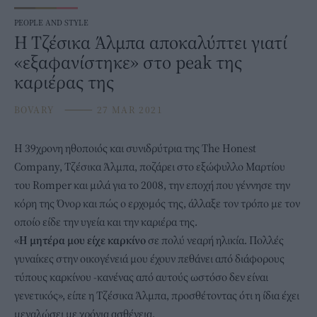
PEOPLE AND STYLE
Η Τζέσικα Άλμπα αποκαλύπτει γιατί
«εξαφανίστηκε» στο peak της
καριέρας της
BOVARY
⸻
27 MAR 2021
Η 39χρονη ηθοποιός και συνιδρύτρια της The Honest
Company,
Τζέσικα Άλμπα
, ποζάρει στο εξώφυλλο Μαρτίου
του Romper και μιλά για το 2008, την εποχή που γέννησε την
κόρη της Όνορ και πώς ο ερχομός της, άλλαξε τον τρόπο με τον
οποίο είδε την υγεία και την καριέρα της.
«
Η μητέρα μου είχε καρκίνο
σε πολύ νεαρή ηλικία. Πολλές
γυναίκες στην οικογένειά μου έχουν πεθάνει από διάφορους
τύπους καρκίνου -κανένας από αυτούς ωστόσο δεν είναι
γενετικός», είπε η Τζέσικα Άλμπα, προσθέτοντας ότι η ίδια έχει
μεγαλώσει με χρόνια ασθένεια.