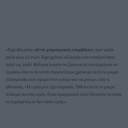
«Είχα ήδη κάνει
πέντε χειρουργικές επεμβάσει
ς πριν καλά-
καλά γίνω 11 ετών. Είχα χρόνιες αλλεργίες και νοσηλεύτηκα
πολύ ως παιδί. Θέλησα λοιπόν να ζήσω αυτή τη στιγμή και να
περάσω όσο το δυνατόν περισσότερο χρόνο με αυτό το μικρό
πλασματάκι που έφερα στον κόσμο και να μείνω», είπε η
ηθοποιός. «Η υγεία μου έχει σημασία. Ήθελα αυτό το μικρό
πλάσμα να είναι υγιές. Είναι πραγματικά πολύ δύσκολο να είσαι
ευτυχισμένος αν δεν είσαι υγιής».