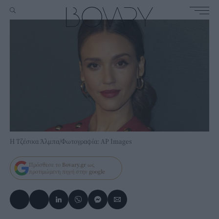
H Τζέσικα Άλμπα/Φωτογραφία: AP Images
Πρόσθεσε το
Bovary.gr
ως
προτιμώμενη πηγή στην
google