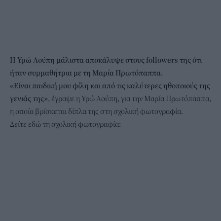
Η
Υρώ Λούπη
μάλιστα αποκάλυψε στους followers της ότι
ήταν συμμαθήτρια με τη Μαρία Πρωτόπαππα.
«Είναι παιδική μου φίλη και από τις καλύτερες ηθοποιούς της
γενιάς της»
, έγραψε η Υρώ Λούπη, για την Μαρία Πρωτόπαππα,
η οποία βρίσκεται δίπλα της στη σχολική φωτογραφία.
Δείτε εδώ τη σχολική φωτογραφία: