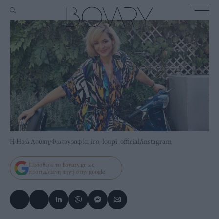
H Ηρώ Λούπη/Φωτογραφία: iro_loupi_official/instagram
Πρόσθεσε το
Bovary.gr
ως
προτιμώμενη πηγή στην
google