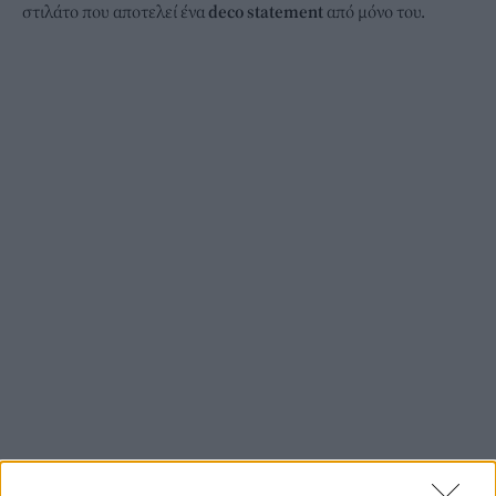
στιλάτο που αποτελεί ένα
deco statement
από μόνο του.