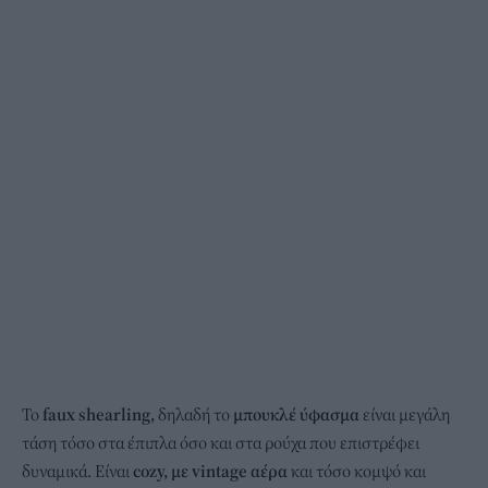
Το
faux shearling,
δηλαδή το
μπουκλέ ύφασμα
είναι μεγάλη
τάση τόσο στα έπιπλα όσο και στα ρούχα που επιστρέφει
δυναμικά. Είναι
cozy, με vintage αέρα
και τόσο κομψό και