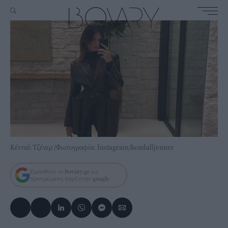
Κένταλ Τζένερ /Φωτογραφία: Instagram/kendalljenner
Πρόσθεσε το
Bovary.gr
ως
προτιμώμενη πηγή στην
google