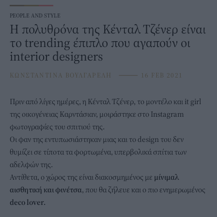
PEOPLE AND STYLE
H πολυθρόνα της Κένταλ Τζένερ είναι
το trending έπιπλο που αγαπούν οι
interior designers
ΚΩΝΣΤΑΝΤΙΝΑ ΒΟΥΛΓΑΡΕΛΗ
⸻
16 FEB 2021
Πριν από λίγες ημέρες, η
Κένταλ Τζένερ,
το μοντέλο και it girl
της οικογένειας Καρντάσιαν, μοιράστηκε στο Instagram
φωτογραφίες του σπιτιού της.
Οι φαν της εντυπωσιάστηκαν μιας και το design του δεν
θυμίζει σε τίποτα τα φορτωμένα, υπερβολικά σπίτια των
αδελφών της.
Αντίθετα, ο χώρος της είναι διακοσμημένος με
μίνιμαλ
αισθητική και φινέτσα
, που θα ζήλευε και ο πιο ενημερωμένος
deco lover.