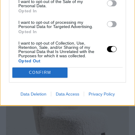
I want to opt-out of the Sale of my
Personal Data.
Opted In
Zara Home
I want to opt-out of processing my
Μπορεί η ίδια πολυθρόνα να μην είναι διαθέσιμη, ωστόσο,
Personal Data for Targeted Advertising.
βρήκαμε στα
Zara Home
μια παρόμοια και εξίσου stylish. Είναι
Opted In
από μπουκλέ ύφασμα και ξύλινα πόδια και κοστίζει
199 ευρώ
.
I want to opt-out of Collection, Use,
Retention, Sale, and/or Sharing of my
Personal Data that Is Unrelated with the
Purposes for which it was collected.
Opted Out
CONFIRM
Data Deletion
Data Access
Privacy Policy