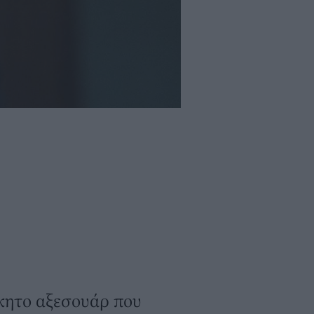
όκητο αξεσουάρ που