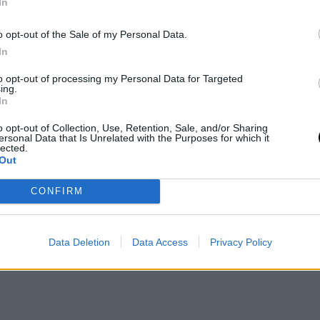
νο. Για τη νέα της εμφάνιση επέλεξε total
In
αι ασημί αξεσουάρ.
o opt-out of the Sale of my Personal Data.
In
to opt-out of processing my Personal Data for Targeted
ing.
In
o opt-out of Collection, Use, Retention, Sale, and/or Sharing
ersonal Data that Is Unrelated with the Purposes for which it
lected.
Out
CONFIRM
Data Deletion
Data Access
Privacy Policy