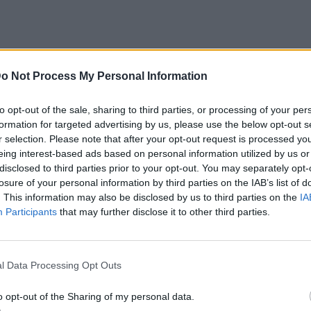
με σκοπό την προώθηση της συνεργασίας
o Not Process My Personal Information
αλλαγών μεταξύ Ιταλών ερευνητών που
η της Ιβηρικής Χερσονήσου και της
to opt-out of the sale, sharing to third parties, or processing of your per
υτής της πλατφόρμας, ερευνητές και
formation for targeted advertising by us, please use the below opt-out s
r selection. Please note that after your opt-out request is processed y
ρία να ενισχύσουν τη γνώση τους και να
eing interest-based ads based on personal information utilized by us or
ορούν τις πολιτιστικές, κοινωνικές, και
disclosed to third parties prior to your opt-out. You may separately opt-
losure of your personal information by third parties on the IAB’s list of
χών αυτών.
. This information may also be disclosed by us to third parties on the
IA
l white look στην Ιταλία
Participants
that may further disclose it to other third parties.
ια στιλάτη αλλαγή στην εμφάνιση της για
 επιλέγοντας να αναδείξει έναν πιο
l Data Processing Opt Outs
ηρήσει την αρχική της εμφάνιση, που ήταν
ό και το γκρι παντελόνι, αντάλλαξε λίγο
o opt-out of the Sharing of my personal data.