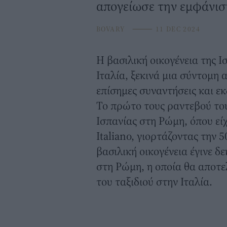
απογείωσε την εμφάνισ
BOVARY
⸻
11 DEC 2024
Η βασιλική οικογένεια της Ι
Ιταλία,
ξεκινά μια σύντομη α
επίσημες συναντήσεις και ε
Το πρώτο τους ραντεβού το
Ισπανίας στη Ρώμη, όπου εί
Italiano, γιορτάζοντας την 5
βασιλική οικογένεια έγινε δ
στη Ρώμη, η οποία θα αποτε
του ταξιδιού στην Ιταλία.