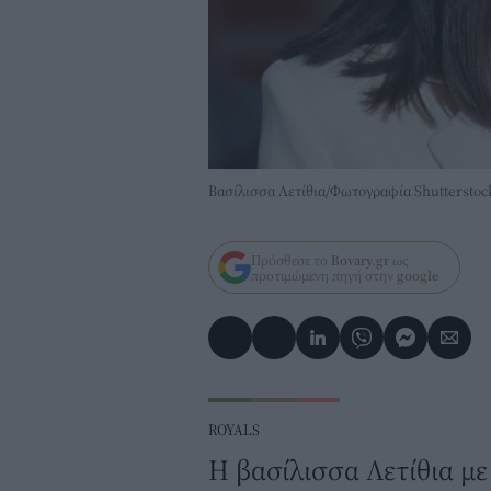
Βασίλισσα Λετίθια/Φωτογραφία Shutterstoc
Πρόσθεσε το
Bovary.gr
ως
προτιμώμενη πηγή στην
google
ROYALS
Η βασίλισσα Λετίθια με